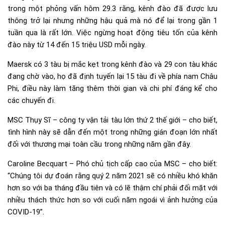
trong một phỏng vấn hôm 29.3 rằng, kênh đào đã được lưu
thông trở lại nhưng những hậu quả mà nó để lại trong gần 1
tuần qua là rất lớn. Việc ngừng hoạt động tiêu tốn của kênh
đào này từ 14 đến 15 triệu USD mỗi ngày.
Maersk có 3 tàu bị mắc kẹt trong kênh đào và 29 con tàu khác
đang chờ vào, họ đã định tuyến lại 15 tàu đi về phía nam Châu
Phi, điều này làm tăng thêm thời gian và chi phí đáng kể cho
các chuyến đi.
MSC Thụy Sĩ – công ty vận tải tàu lớn thứ 2 thế giới – cho biết,
tình hình này sẽ dẫn đến một trong những gián đoạn lớn nhất
đối với thương mại toàn cầu trong những năm gần đây.
Caroline Becquart – Phó chủ tịch cấp cao của MSC – cho biết:
“Chúng tôi dự đoán rằng quý 2 năm 2021 sẽ có nhiều khó khăn
hơn so với ba tháng đầu tiên và có lẽ thậm chí phải đối mặt với
nhiều thách thức hơn so với cuối năm ngoái vì ảnh hưởng của
COVID-19”.