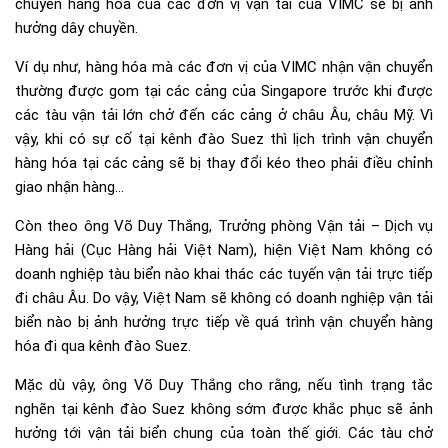
chuyển hàng hóa của các đơn vị vận tải của VIMC sẽ bị ảnh
hưởng dây chuyền.
Ví dụ như, hàng hóa mà các đơn vị của VIMC nhận vận chuyển
thường được gom tại các cảng của Singapore trước khi được
các tàu vận tải lớn chở đến các cảng ở châu Âu, châu Mỹ. Vì
vậy, khi có sự cố tại kênh đào Suez thì lịch trình vận chuyển
hàng hóa tại các cảng sẽ bị thay đổi kéo theo phải điều chỉnh
giao nhận hàng…
Còn theo ông Võ Duy Thắng, Trưởng phòng Vận tải – Dịch vụ
Hàng hải (Cục Hàng hải Việt Nam), hiện Việt Nam không có
doanh nghiệp tàu biển nào khai thác các tuyến vận tải trực tiếp
đi châu Âu. Do vậy, Việt Nam sẽ không có doanh nghiệp vận tải
biển nào bị ảnh hưởng trực tiếp về quá trình vận chuyển hàng
hóa đi qua kênh đào Suez.
Mặc dù vậy, ông Võ Duy Thắng cho rằng, nếu tình trạng tắc
nghẽn tại kênh đào Suez không sớm được khắc phục sẽ ảnh
hưởng tới vận tải biển chung của toàn thế giới. Các tàu chở