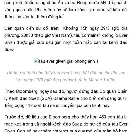
hàng xuất khẩu sang châu Âu và bờ Đông nước Mỹ đã phải đi
vòng qua châu Phi. Việc này sẽ làm tăng giá cước và kéo dài
thời gian vận tải thêm đáng kể.
Liên quan đến sự cố trên, Khoảng 15h ngày 29/3 (giờ địa
phương, 20h30 theo giờ Việt Nam), tàu container khổng lồ Ever
Given được giải cứu sau gần một tuần mắc cạn tại kênh đào
Suez.
Dữ liệu vệ tinh cho thấy tàu Ever Given bắt đầu di chuyển vào
15h ngày 29/3 (giờ địa phương). Ảnh: Marine Traffic.
Theo Bloomberg, ngay sau đó, người đứng đầu Cơ quan Quản
lý Kênh đào Suez (SCA) Osama Rabie cho biết đến sáng 30/3,
tổng cộng 113 con tàu sẽ di chuyển qua con kênh này.
Trước đó, dữ liệu của Bloomberg cho thấy hơn 450 con tàu bị
mắc kẹt trong và ngoài kênh đào Suez do sự cố của tàu Ever
Given. Con số này thậm chí vượt quá quy mô của toàn bộ hạm