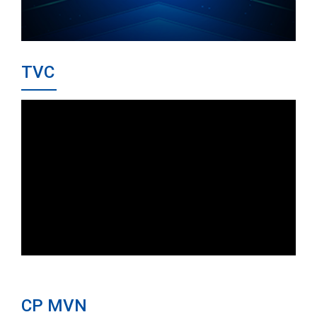
TVC
CP MVN