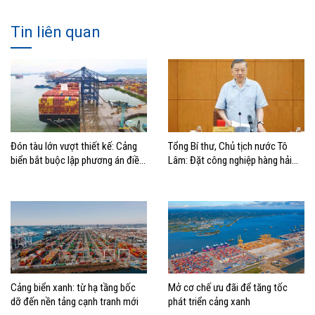
Tin liên quan
Đón tàu lớn vượt thiết kế: Cảng
Tổng Bí thư, Chủ tịch nước Tô
biển bắt buộc lập phương án điều
Lâm: Đặt công nghiệp hàng hải
động, đánh giá rủi ro
đúng vị trí trong chiến lược xây
dựng Việt Nam trở thành quốc gia
biển mạnh
Cảng biển xanh: từ hạ tầng bốc
Mở cơ chế ưu đãi để tăng tốc
dỡ đến nền tảng cạnh tranh mới
phát triển cảng xanh