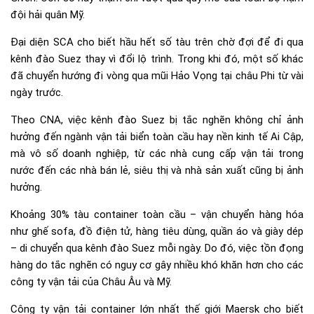
đội hải quân Mỹ.
Đại diện SCA cho biết hầu hết số tàu trên chờ đợi để đi qua
kênh đào Suez thay vì đổi lộ trình. Trong khi đó, một số khác
đã chuyển hướng đi vòng qua mũi Hảo Vọng tại châu Phi từ vài
ngày trước.
Theo CNA, việc kênh đào Suez bị tắc nghẽn không chỉ ảnh
hưởng đến ngành vận tải biển toàn cầu hay nền kinh tế Ai Cập,
mà vô số doanh nghiệp, từ các nhà cung cấp vận tải trong
nước đến các nhà bán lẻ, siêu thị và nhà sản xuất cũng bị ảnh
hưởng.
Khoảng 30% tàu container toàn cầu – vận chuyển hàng hóa
như ghế sofa, đồ điện tử, hàng tiêu dùng, quần áo và giày dép
– di chuyển qua kênh đào Suez mỗi ngày. Do đó, việc tồn đọng
hàng do tắc nghẽn có nguy cơ gây nhiều khó khăn hơn cho các
công ty vận tải của Châu Âu và Mỹ.
Công ty vận tải container lớn nhất thế giới Maersk cho biết