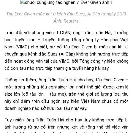
Tàu Ever Given mắc kẹt ở kênh đào Suez, Ai Cập từ ngày 23/3.
Ảnh: Reuters.
Trao đổi với phóng viên TTXVN, ông Trần Tuấn Hải, Trưởng
ban Tuyên giáo – Truyền thông Tổng công ty Hàng hải Việt
Nam (VIMC) cho biết, sự cố tàu Ever Given bị mắc cạn khi di
chuyển qua kênh đào Suez (Ai Cập) không ảnh hưởng trực tiếp
đến hoạt động vận tải của VIMC, bởi Tổng công ty hiện không
có con tàu nào trực tiếp tham gia tuyến hàng hải này.
Thông tin thêm, ông Trần Tuấn Hải cho hay, tàu Ever Given –
một trong những tàu container lớn nhất thế giới được xem là
size lớn (cỡ tàu lớn – tàu mẹ), trên thế giới số lượng loại tàu
này chỉ đếm trên đầu ngón tay, hiện Việt Nam chưa có một
doanh nghiệp nào sở hữu loại tàu như vậy.
Tuy nhiên, ông Trần Tuấn Hải cho hay, tuy không trực tiếp bị
ảnh hưởng từ sự cố trên nhưng xét về tổng thể thì việc vận