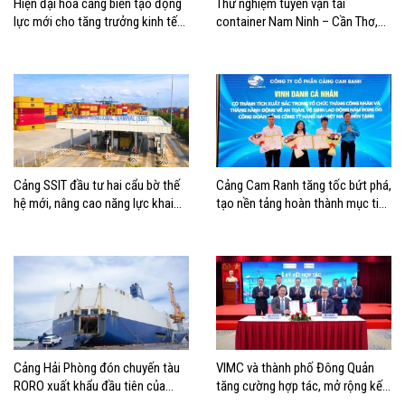
Hiện đại hóa cảng biển tạo động
Thử nghiệm tuyến vận tải
lực mới cho tăng trưởng kinh tế
container Nam Ninh – Cần Thơ,
Hải Phòng
mở thêm hướng kết nối logistics
cho ĐBSCL
Cảng SSIT đầu tư hai cẩu bờ thế
Cảng Cam Ranh tăng tốc bứt phá,
hệ mới, nâng cao năng lực khai
tạo nền tảng hoàn thành mục tiêu
thác cảng
tăng trưởng năm 2026
Cảng Hải Phòng đón chuyến tàu
VIMC và thành phố Đông Quản
RORO xuất khẩu đầu tiên của
tăng cường hợp tác, mở rộng kết
Hyundai Glovis
nối logistics và thương mại Việt