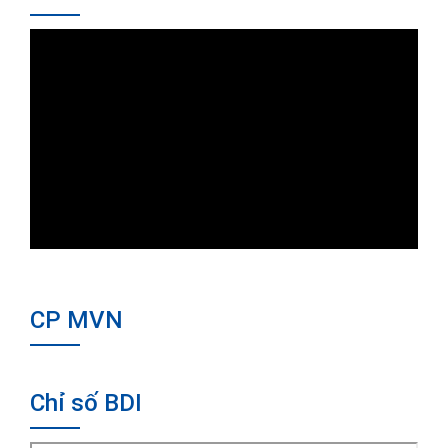
CP MVN
Chỉ số BDI