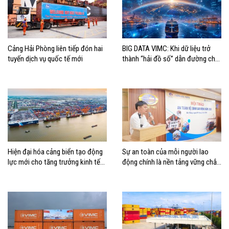
Cảng Hải Phòng liên tiếp đón hai
BIG DATA VIMC: Khi dữ liệu trở
tuyến dịch vụ quốc tế mới
thành “hải đồ số” dẫn đường cho
doanh nghiệp hàng hải
Hiện đại hóa cảng biển tạo động
Sự an toàn của mỗi người lao
lực mới cho tăng trưởng kinh tế
động chính là nền tảng vững chắc
Hải Phòng
tạo nên thành công của Cảng Đà
Nẵng