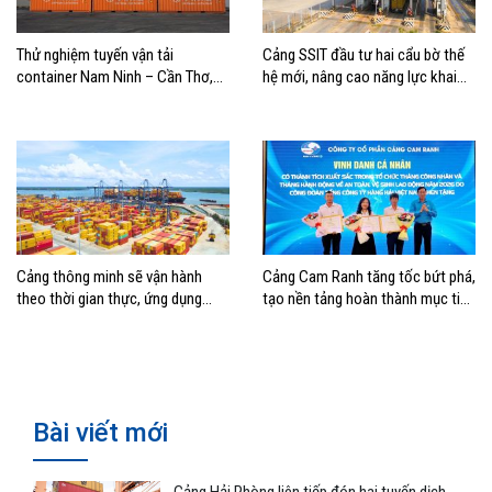
Thử nghiệm tuyến vận tải
Cảng SSIT đầu tư hai cẩu bờ thế
container Nam Ninh – Cần Thơ,
hệ mới, nâng cao năng lực khai
mở thêm hướng kết nối logistics
thác cảng
cho ĐBSCL
Cảng thông minh sẽ vận hành
Cảng Cam Ranh tăng tốc bứt phá,
theo thời gian thực, ứng dụng
tạo nền tảng hoàn thành mục tiêu
mạnh AI và tự động hóa
tăng trưởng năm 2026
Bài viết mới
Cảng Hải Phòng liên tiếp đón hai tuyến dịch