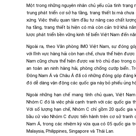
Một trong những nguyên nhân chủ yếu của tình trạng n
trung phát triển cơ sở hạ tầng, trang thiết bị mà chư
xứng. Việc thiếu quan tâm đầu tư nâng cao chất lượng
hạ tầng, trang thiết bị hiện có mà còn cản trở khả n
lược phát triển bền vững kinh tế biển Việt Nam đến n
Ngoài ra, theo Văn phòng IMO Việt Nam, sự đóng góp 
với lĩnh vực hàng hải còn hạn chế, chưa thể hiện được
Nam cũng chưa thể hiện được vai trò chủ đạo trong c
an toàn an ninh hàng hải, phòng chống cướp biển…Tr
Đông Nam Á và Châu Á đã có những đóng góp đáng kể, c
đó dễ dàng vận động các quốc gia này bỏ phiếu ủng hộ
Ngoài những hạn chế mang tính chủ quan, Việt Nam
Nhóm C đó là việc phải cạnh tranh với các quốc gia 
Với số lượng hạn chế, Nhóm C chỉ gồm 20 quốc gia và 
bầu cử vào Nhóm C được tiến hành trên cơ sở tranh c
Nam Á, trong các nhiệm kỳ vừa qua có 05 quốc gia tr
Malaysia, Philippines, Singapore và Thái Lan.