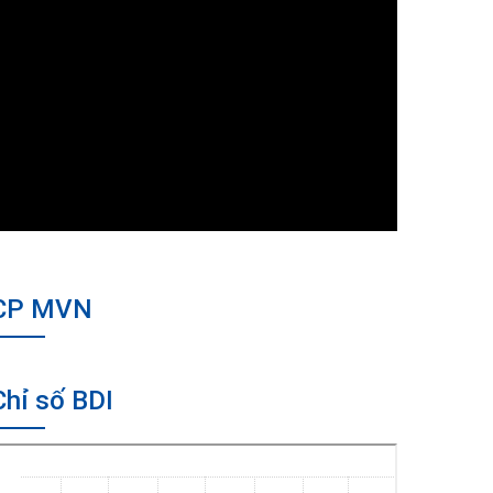
CP MVN
Chỉ số BDI