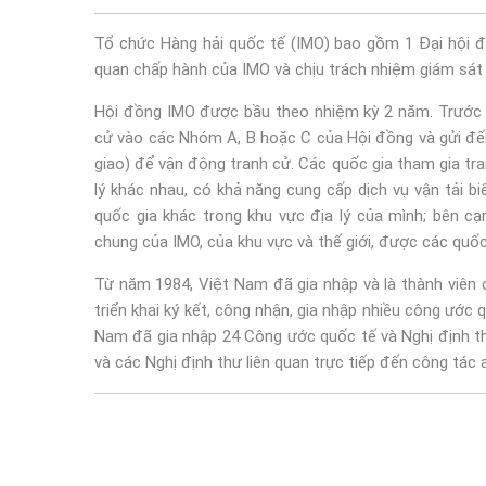
Tổ chức Hàng hải quốc tế (IMO) bao gồm 1 Đại hội đồ
quan chấp hành của IMO và chịu trách nhiệm giám sát 
Hội đồng IMO được bầu theo nhiệm kỳ 2 năm. Trước m
cử vào các Nhóm A, B hoặc C của Hội đồng và gửi đến
giao) để vận động tranh cử. Các quốc gia tham gia tr
lý khác nhau, có khả năng cung cấp dịch vụ vận tải b
quốc gia khác trong khu vực địa lý của mình; bên c
chung của IMO, của khu vực và thế giới, được các quốc
Từ năm 1984, Việt Nam đã gia nhập và là thành viên 
triển khai ký kết, công nhận, gia nhập nhiều công ước q
Nam đã gia nhập 24 Công ước quốc tế và Nghị định thư
và các Nghị định thư liên quan trực tiếp đến công tác 