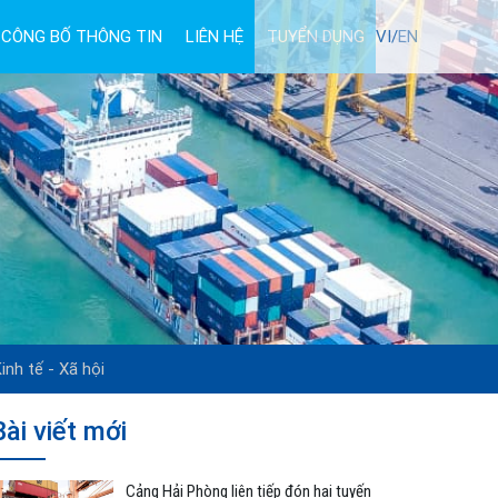
CÔNG BỐ THÔNG TIN
LIÊN HỆ
TUYỂN DỤNG
VI/
EN
inh tế - Xã hội
Bài viết mới
Cảng Hải Phòng liên tiếp đón hai tuyến