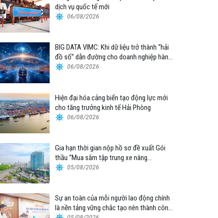
dịch vụ quốc tế mới
06/08/2026
BIG DATA VIMC: Khi dữ liệu trở thành “hải
đồ số” dẫn đường cho doanh nghiệp hàng
hải
06/08/2026
Hiện đại hóa cảng biển tạo động lực mới
cho tăng trưởng kinh tế Hải Phòng
06/08/2026
Gia hạn thời gian nộp hồ sơ đề xuất Gói
thầu “Mua sắm tập trung xe nâng
container thuộc Tổng công ty Hàng hải
05/08/2026
Việt Nam – CTCP”
Sự an toàn của mỗi người lao động chính
là nền tảng vững chắc tạo nên thành công
của Cảng Đà Nẵng
05/08/2026