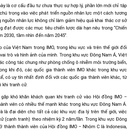
ày là cơ cấu đầu tư chưa thực sự hợp lý, phần lớn mới chỉ tập
a chú trọng vào việc phát triển nguồn nhân lực một cách tương
 nguồn nhân lực không chỉ làm giảm hiệu quả khai thác cơ sở
ăng đạt được các mục tiêu chiến lược dài hạn nêu trong “Chiến
ăm 2030, tầm nhìn đến năm 2045”.
của Việt Nam trong IMO, trong khu vực và trên thế giới đối
 vai trò và hình ảnh của mình. Trong khu vực Đông Nam Á, Việt
ác công tác chung như phòng chống ô nhiễm môi trường biển,
ong khi đó, các quốc gia thành viên IMO khác trong khu vực
ó uy tín nhất định đối với các quốc gia thành viên khác, từ
 khi tranh cử.
 gặp khó khăn khách quan khi tranh cử vào Hội đồng IMO –
thành viên có nhiều thế mạnh khác trong khu vực Đông Nam Á.
là đại diện cho tất cả các khu vực địa lý trên thế giới, việc
ử (cạnh tranh) theo nhiệm kỳ 2 năm/lần. Trong khu vực Đông
ở thành thành viên của Hội đồng IMO – Nhóm C là Indonesia,