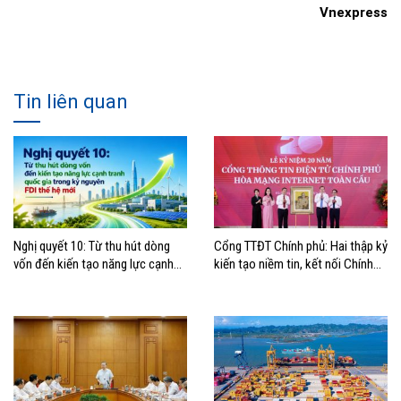
Vnexpress
Tin liên quan
Nghị quyết 10: Từ thu hút dòng
Cổng TTĐT Chính phủ: Hai thập kỷ
vốn đến kiến tạo năng lực cạnh
kiến tạo niềm tin, kết nối Chính
tranh quốc gia trong kỷ nguyên
phủ với người dân
FDI thế hệ mới