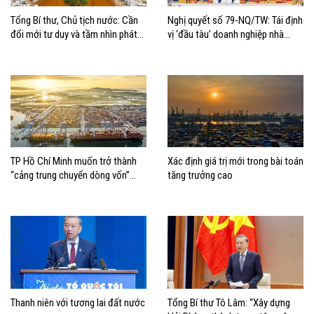
Tổng Bí thư, Chủ tịch nước: Cần
Nghị quyết số 79-NQ/TW: Tái định
đổi mới tư duy và tầm nhìn phát
vị ‘đầu tàu’ doanh nghiệp nhà
triển biển
nước
TP Hồ Chí Minh muốn trở thành
Xác định giá trị mới trong bài toán
“cảng trung chuyển dòng vốn”
tăng trưởng cao
cho kinh tế biển
Thanh niên với tương lai đất nước
Tổng Bí thư Tô Lâm: “Xây dựng