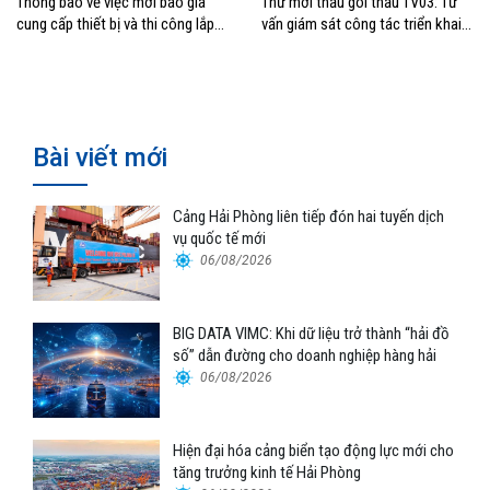
Thông báo về việc mời báo giá
Thư mời thầu gói thầu TV03: Tư
cung cấp thiết bị và thi công lắp
vấn giám sát công tác triển khai
đặt thay thế hệ thống điều hòa
Thuộc dự án: Trục tích hợp –
không khí tại tòa nhà 163 Nguyễn
Bigdata VIMC
Văn Trỗi, TP.HCM
Bài viết mới
Cảng Hải Phòng liên tiếp đón hai tuyến dịch
vụ quốc tế mới
06/08/2026
BIG DATA VIMC: Khi dữ liệu trở thành “hải đồ
số” dẫn đường cho doanh nghiệp hàng hải
06/08/2026
Hiện đại hóa cảng biển tạo động lực mới cho
tăng trưởng kinh tế Hải Phòng