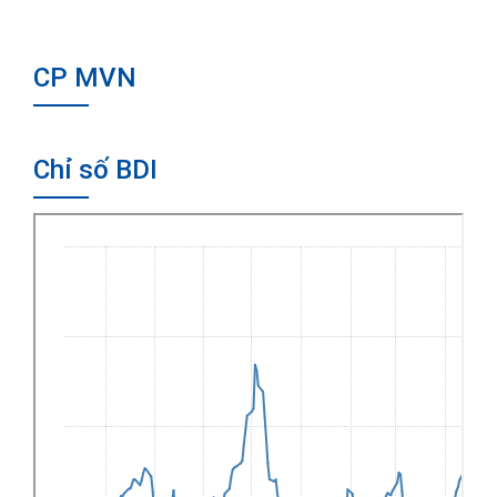
CP MVN
Chỉ số BDI