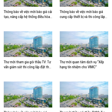
Thông báo về việc mời báo giá cải
Thông báo về việc mời báo giá
tạo, nâng cấp hệ thống điều hòa
cung cấp thiết bị và thi công lắp
không khí tòa nhà Ocean Park
đặt thay thế Dàn nóng cho hệ
giai đoạn III
thống điều hòa không khí tại tòa
nhà Ocean Park
Thư mời tham gia gói thầu TV: Tư
Thư mời quan tâm dịch vụ “Xếp
vấn giám sát thi công lắp đặt thay
hạng tín nhiệm cho VIMC”
thế hệ thống điều hòa không khí
tại tòa nhà Trỗi, TP. HCM