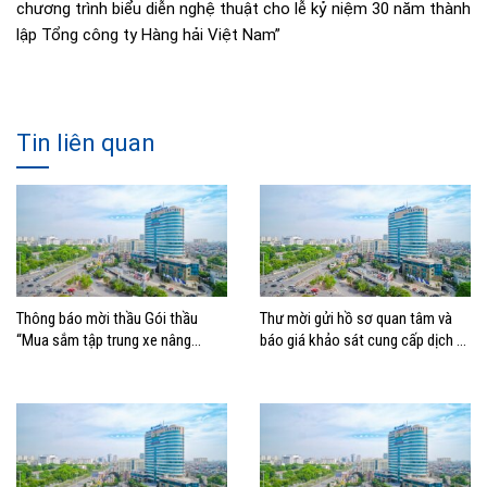
chương trình biểu diễn nghệ thuật cho lễ kỷ niệm 30 năm thành
lập Tổng công ty Hàng hải Việt Nam”
Tin liên quan
Thông báo mời thầu Gói thầu
Thư mời gửi hồ sơ quan tâm và
“Mua sắm tập trung xe nâng
báo giá khảo sát cung cấp dịch vụ
container thuộc Tổng công ty
Tư vấn lập Đề án Chiến lược
Hàng hải Việt Nam –
Chuyển đổi số tổng thể giai đoạn
2026 – 2030, tầm nhìn 2035