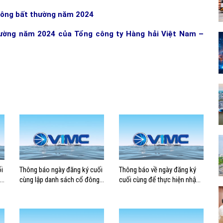
 đông bất thường năm 2024
hường năm 2024 của Tổng công ty Hàng hải Việt Nam –
i
Thông báo ngày đăng ký cuối
Thông báo về ngày đăng ký
cùng lập danh sách cổ đông
cuối cùng để thực hiện nhận
có quyền tham dự ĐHĐCĐ
cổ tức năm 2023 bằng tiền
thường niên năm 2025
mặt