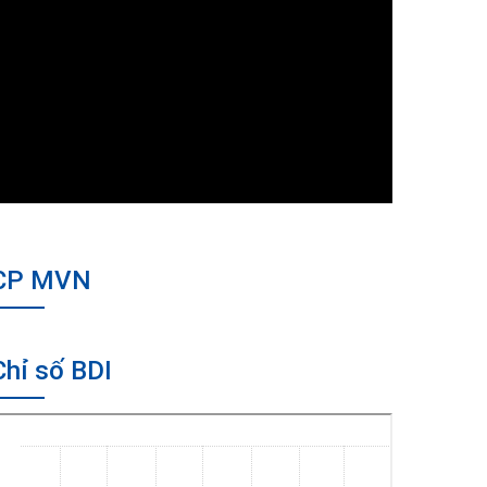
CP MVN
Chỉ số BDI