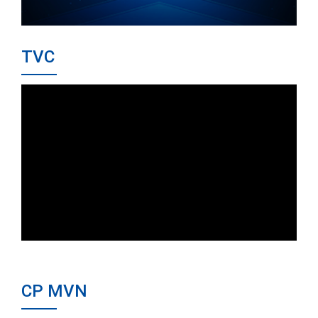
TVC
CP MVN