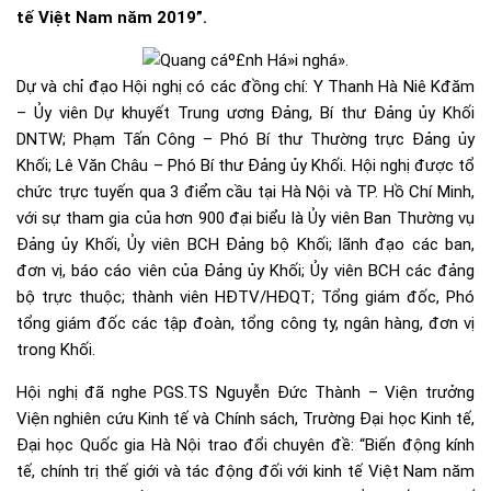
tế Việt Nam năm 2019”.
Dự và chỉ đạo Hội nghị có các đồng chí: Y Thanh Hà Niê Kđăm
– Ủy viên Dự khuyết Trung ương Đảng, Bí thư Đảng ủy Khối
DNTW; Phạm Tấn Công – Phó Bí thư Thường trực Đảng ủy
Khối; Lê Văn Châu – Phó Bí thư Đảng ủy Khối. Hội nghị được tổ
chức trực tuyến qua 3 điểm cầu tại Hà Nội và TP. Hồ Chí Minh,
với sự tham gia của hơn 900 đại biểu là Ủy viên Ban Thường vụ
Đảng ủy Khối, Ủy viên BCH Đảng bộ Khối; lãnh đạo các ban,
đơn vị, báo cáo viên của Đảng ủy Khối; Ủy viên BCH các đảng
bộ trực thuộc; thành viên HĐTV/HĐQT; Tổng giám đốc, Phó
tổng giám đốc các tập đoàn, tổng công ty, ngân hàng, đơn vị
trong Khối.
Hội nghị đã nghe PGS.TS Nguyễn Đức Thành – Viện trưởng
Viện nghiên cứu Kinh tế và Chính sách, Trường Đại học Kinh tế,
Đại học Quốc gia Hà Nội trao đổi chuyên đề: “Biến động kính
tế, chính trị thế giới và tác động đối với kinh tế Việt Nam năm