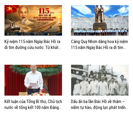
Kỷ niệm 115 năm Ngày Bác Hồ ra
Cảng Quy Nhơn dâng hoa kỷ niệm
đi tìm đường cứu nước: Từ khát
115 năm Ngày Bác Hồ ra đi tìm
vọng độc lập đến khát vọng vươn
đường cứu nước
ra biển lớn
Kết luận của Tổng Bí thư, Chủ tịch
Dấu ấn ba lần Bác Hồ về thăm –
nước về tổng kết 100 năm Đảng
niềm tự hào, động lực phát triển
lãnh đạo cách mạng Việt Nam và
của Cảng Hải Phòng
40 năm thực hiện Cương lĩnh