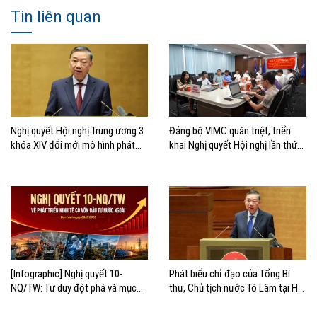
Tin liên quan
Nghị quyết Hội nghị Trung ương 3
Đảng bộ VIMC quán triệt, triển
khóa XIV đổi mới mô hình phát
khai Nghị quyết Hội nghị lần thứ
triển Việt Nam
ba Ban Chấp hành Trung ương
Đảng khóa XIV
[Infographic] Nghị quyết 10-
Phát biểu chỉ đạo của Tổng Bí
NQ/TW: Tư duy đột phá và mục
thư, Chủ tịch nước Tô Lâm tại Hội
tiêu chiến lược
nghị quán triệt và triển khai Nghị
quyết 10-NQ/TW