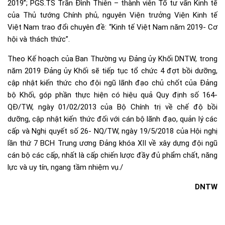
2019”; PGS.TS Trần Đình Thiên – thành viên Tổ tư vấn Kinh tế
của Thủ tướng Chính phủ, nguyên Viện trưởng Viện Kinh tế
Việt Nam trao đổi chuyên đề: “Kinh tế Việt Nam năm 2019- Cơ
hội và thách thức”.
Theo Kế hoạch của Ban Thường vụ Đảng ủy Khối DNTW, trong
năm 2019 Đảng ủy Khối sẽ tiếp tục tổ chức 4 đợt bồi dưỡng,
cập nhật kiến thức cho đội ngũ lãnh đạo chủ chốt của Đảng
bộ Khối, góp phần thực hiện có hiệu quả Quy định số 164-
QĐ/TW, ngày 01/02/2013 của Bộ Chính trị về chế độ bồi
dưỡng, cập nhật kiến thức đối với cán bộ lãnh đạo, quản lý các
cấp và Nghị quyết số 26- NQ/TW, ngày 19/5/2018 của Hội nghị
lần thứ 7 BCH Trung ương Đảng khóa XII về xây dựng đội ngũ
cán bộ các cấp, nhất là cấp chiến lược đầy đủ phẩm chất, năng
lực và uy tín, ngang tầm nhiệm vụ./
DNTW