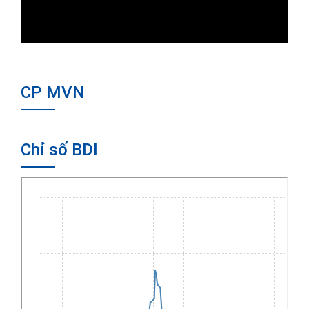
CP MVN
Chỉ số BDI