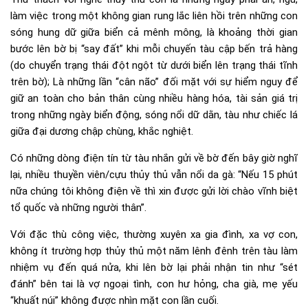
làm việc trong một không gian rung lắc liên hồi trên những con
sóng hung dữ giữa biển cả mênh mông, là khoảng thời gian
bước lên bờ bị “say đất” khi mỗi chuyến tàu cập bến trả hàng
(do chuyển trạng thái đột ngột từ dưới biển lên trạng thái tĩnh
trên bờ); Là những lần “cân não” đối mặt với sự hiểm nguy để
giữ an toàn cho bản thân cùng nhiều hàng hóa, tài sản giá trị
trong những ngày biển động, sóng nổi dữ dằn, tàu như chiếc lá
giữa đại dương chập chùng, khắc nghiệt.
Có những dòng điện tín từ tàu nhắn gửi về bờ đến bây giờ nghĩ
lại, nhiều thuyền viên/cựu thủy thủ vẫn nổi da gà: “Nếu 15 phút
nữa chúng tôi không điện về thì xin được gửi lời chào vĩnh biệt
tổ quốc và những người thân”.
Với đặc thù công việc, thường xuyên xa gia đình, xa vợ con,
không ít trường hợp thủy thủ một năm lênh đênh trên tàu làm
nhiệm vụ đến quá nửa, khi lên bờ lại phải nhận tin như “sét
đánh” bên tai là vợ ngoại tình, con hư hỏng, cha già, mẹ yếu
“khuất núi” không được nhìn mặt con lần cuối.