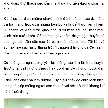
khó khăn, thử thách sức bền mà thủy thủ viễn dương phải trải
qua.
Đó là sự cô đơn, những chuyến lênh đênh sóng nước dài hàng
vài ba tháng trời, giữa những bến bờ xa lạ để thực hiện nhiệm
vụ ngành và đất nước giao phó, dưới mạn tàu chỉ một màu
xanh của nước biển. Có những ngày thèm được gặp thuyền cá
của ngư dân đến cồn cào để cảm nhận dấu ấn của đất liền và
sự mới mẻ sau hàng tháng trời, 15 người đàn ông da đen sạm,
đầy mùi dầu mỡ chạm mặt đến ngao ngán.
Có những ca nghỉ, sóng yên biển lặng, tàu lầm lũi trôi, thuyền
trưởng lại bật những điệu nhảy cổ điển để những người đàn
ông cồng kềnh, cứng nhắc ôm nhau dập dìu trong những điệu:
valse, cha cha cha, hay rumba. Tuy điệu nhảy có chút lệch nhịp,
song nó giúp những người con xa quê vơi bớt nỗi nhớ không khí
hội hè sôi động.