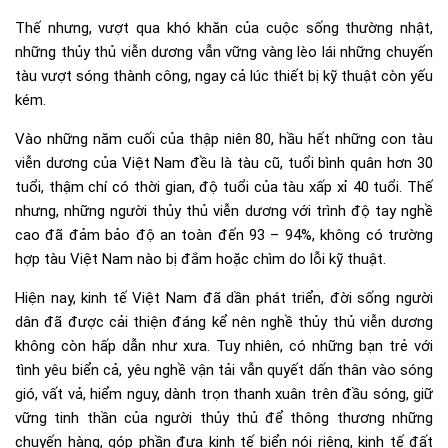
Thế nhưng, vượt qua khó khăn của cuộc sống thường nhật,
những thủy thủ viễn dương vẫn vững vàng lèo lái những chuyến
tàu vượt sóng thành công, ngay cả lúc thiết bị kỹ thuật còn yếu
kém.
Vào những năm cuối của thập niên 80, hầu hết những con tàu
viễn dương của Việt Nam đều là tàu cũ, tuổi bình quân hơn 30
tuổi, thậm chí có thời gian, độ tuổi của tàu xấp xỉ 40 tuổi. Thế
nhưng, những người thủy thủ viễn dương với trình độ tay nghề
cao đã đảm bảo độ an toàn đến 93 – 94%, không có trường
hợp tàu Việt Nam nào bị đắm hoặc chìm do lỗi kỹ thuật.
Hiện nay, kinh tế Việt Nam đã dần phát triển, đời sống người
dân đã được cải thiện đáng kể nên nghề thủy thủ viễn dương
không còn hấp dẫn như xưa. Tuy nhiên, có những bạn trẻ với
tình yêu biển cả, yêu nghề vận tải vẫn quyết dấn thân vào sóng
gió, vất vả, hiểm nguy, dành trọn thanh xuân trên đầu sóng, giữ
vững tinh thần của người thủy thủ để thông thương những
chuyến hàng, góp phần đưa kinh tế biển nói riêng, kinh tế đất