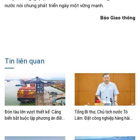
nước nói chung phát triển ngày một vững mạnh.
Báo Giao thông
Tin liên quan
Đón tàu lớn vượt thiết kế: Cảng
Tổng Bí thư, Chủ tịch nước Tô
biển bắt buộc lập phương án điều
Lâm: Đặt công nghiệp hàng hải
động, đánh giá rủi ro
đúng vị trí trong chiến lược xây
dựng Việt Nam trở thành quốc gia
biển mạnh