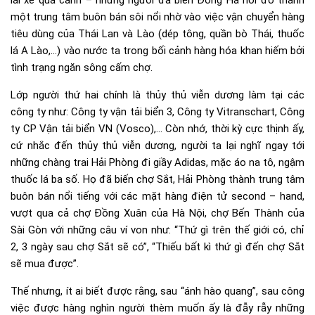
lái xe quá cảnh – những người đã biến Đông Hà hồi đó thành
một trung tâm buôn bán sôi nổi nhờ vào việc vận chuyển hàng
tiêu dùng của Thái Lan và Lào (dép tông, quần bò Thái, thuốc
lá A Lào,…) vào nước ta trong bối cảnh hàng hóa khan hiếm bởi
tình trạng ngăn sông cấm chợ.
Lớp người thứ hai chính là thủy thủ viễn dương làm tại các
công ty như: Công ty vận tải biển 3, Công ty Vitranschart, Công
ty CP Vận tải biển VN (Vosco),… Còn nhớ, thời kỳ cực thịnh ấy,
cứ nhắc đến thủy thủ viễn dương, người ta lại nghĩ ngay tới
những chàng trai Hải Phòng đi giầy Adidas, mặc áo na tô, ngậm
thuốc lá ba số. Họ đã biến chợ Sắt, Hải Phòng thành trung tâm
buôn bán nổi tiếng với các mặt hàng điện tử second – hand,
vượt qua cả chợ Đồng Xuân của Hà Nội, chợ Bến Thành của
Sài Gòn với những câu ví von như: “Thứ gì trên thế giới có, chỉ
2, 3 ngày sau chợ Sắt sẽ có”, “Thiếu bất kì thứ gì đến chợ Sắt
sẽ mua được”.
Thế nhưng, ít ai biết được rằng, sau “ánh hào quang”, sau công
việc được hàng nghìn người thèm muốn ấy là đẫy rẫy những