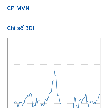
CP MVN
Chỉ số BDI