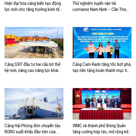
Hiện đại hóa cảng biển tạo động
Thử nghiệm tuyến vận tải
lực mới cho tăng trưởng kinh tế
container Nam Ninh – Cần Thơ,
Hải Phòng
mở thêm hướng kết nối logistics
cho ĐBSCL
Cảng SSIT đầu tư hai cẩu bờ thế
Cảng Cam Ranh tăng tốc bứt phá,
hệ mới, nâng cao năng lực khai
tạo nền tảng hoàn thành mục tiêu
thác cảng
tăng trưởng năm 2026
Cảng Hải Phòng đón chuyến tàu
VIMC và thành phố Đông Quản
RORO xuất khẩu đầu tiên của
tăng cường hợp tác, mở rộng kết