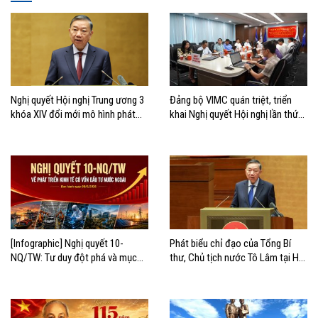
Nghị quyết Hội nghị Trung ương 3
Đảng bộ VIMC quán triệt, triển
khóa XIV đổi mới mô hình phát
khai Nghị quyết Hội nghị lần thứ
triển Việt Nam
ba Ban Chấp hành Trung ương
Đảng khóa XIV
[Infographic] Nghị quyết 10-
Phát biểu chỉ đạo của Tổng Bí
NQ/TW: Tư duy đột phá và mục
thư, Chủ tịch nước Tô Lâm tại Hội
tiêu chiến lược
nghị quán triệt và triển khai Nghị
quyết 10-NQ/TW