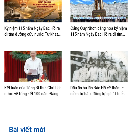
Kỷ niệm 115 năm Ngày Bác Hồ ra
Cảng Quy Nhơn dâng hoa kỷ niệm
đi tìm đường cứu nước: Từ khát
115 năm Ngày Bác Hồ ra đi tìm
vọng độc lập đến khát vọng vươn
đường cứu nước
ra biển lớn
Kết luận của Tổng Bí thư, Chủ tịch
Dấu ấn ba lần Bác Hồ về thăm –
nước về tổng kết 100 năm Đảng
niềm tự hào, động lực phát triển
lãnh đạo cách mạng Việt Nam và
của Cảng Hải Phòng
40 năm thực hiện Cương lĩnh
Bài viết mới