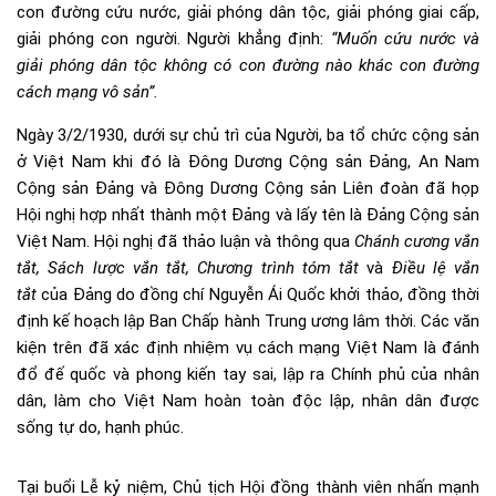
con đường cứu nước, giải phóng dân tộc, giải phóng giai cấp,
giải phóng con người. Người khẳng định:
“Muốn cứu nước và
giải phóng dân tộc không có con đường nào khác con đường
cách mạng vô sản”.
Ngày 3/2/1930, dưới sự chủ trì của Người, ba tổ chức cộng sản
ở Việt Nam khi đó là Đông Dương Cộng sản Đảng, An Nam
Cộng sản Đảng và Đông Dương Cộng sản Liên đoàn đã họp
Hội nghị hợp nhất thành một Đảng và lấy tên là Đảng Cộng sản
Việt Nam. Hội nghị đã thảo luận và thông qua
Chánh cương vắn
tắt, Sách lược vắn tắt, Chương trình tóm tắt
và
Điều lệ vắn
tắt
của Đảng do đồng chí Nguyễn Ái Quốc khởi thảo, đồng thời
định kế hoạch lập Ban Chấp hành Trung ương lâm thời. Các văn
kiện trên đã xác định nhiệm vụ cách mạng Việt Nam là đánh
đổ đế quốc và phong kiến tay sai, lập ra Chính phủ của nhân
dân, làm cho Việt Nam hoàn toàn độc lập, nhân dân được
sống tự do, hạnh phúc.
Tại buổi Lễ kỷ niệm, Chủ tịch Hội đồng thành viên nhấn mạnh