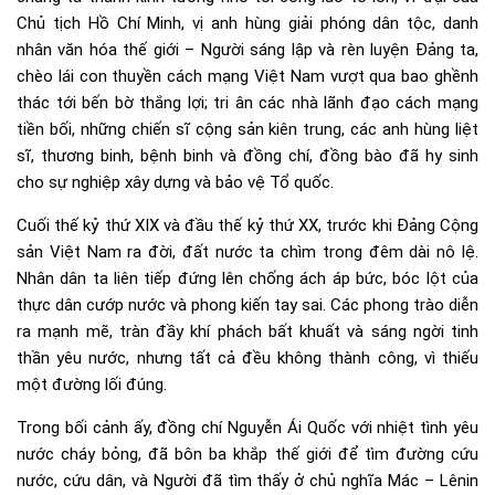
Chủ tịch Hồ Chí Minh, vị anh hùng giải phóng dân tộc, danh
nhân văn hóa thế giới – Người sáng lập và rèn luyện Đảng ta,
chèo lái con thuyền cách mạng Việt Nam vượt qua bao ghềnh
thác tới bến bờ thắng lợi; tri ân các nhà lãnh đạo cách mạng
tiền bối, những chiến sĩ cộng sản kiên trung, các anh hùng liệt
sĩ, thương binh, bệnh binh và đồng chí, đồng bào đã hy sinh
cho sự nghiệp xây dựng và bảo vệ Tổ quốc.
Cuối thế kỷ thứ XIX và đầu thế kỷ thứ XX, trước khi Đảng Cộng
sản Việt Nam ra đời, đất nước ta chìm trong đêm dài nô lệ.
Nhân dân ta liên tiếp đứng lên chống ách áp bức, bóc lột của
thực dân cướp nước và phong kiến tay sai. Các phong trào diễn
ra mạnh mẽ, tràn đầy khí phách bất khuất và sáng ngời tinh
thần yêu nước, nhưng tất cả đều không thành công, vì thiếu
một đường lối đúng.
Trong bối cảnh ấy, đồng chí Nguyễn Ái Quốc với nhiệt tình yêu
nước cháy bỏng, đã bôn ba khắp thế giới để tìm đường cứu
nước, cứu dân, và Người đã tìm thấy ở chủ nghĩa Mác – Lênin