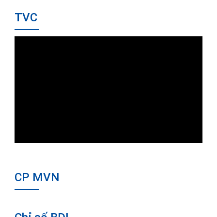
TVC
CP MVN