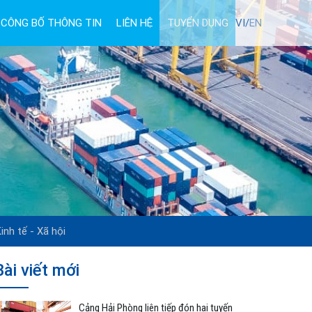
CÔNG BỐ THÔNG TIN
LIÊN HỆ
TUYỂN DỤNG
VI/
EN
inh tế - Xã hội
Bài viết mới
Cảng Hải Phòng liên tiếp đón hai tuyến