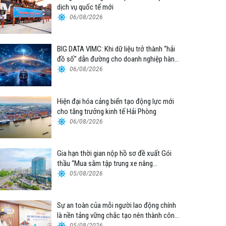
dịch vụ quốc tế mới
06/08/2026
BIG DATA VIMC: Khi dữ liệu trở thành “hải
đồ số” dẫn đường cho doanh nghiệp hàng
hải
06/08/2026
Hiện đại hóa cảng biển tạo động lực mới
cho tăng trưởng kinh tế Hải Phòng
06/08/2026
Gia hạn thời gian nộp hồ sơ đề xuất Gói
thầu “Mua sắm tập trung xe nâng
container thuộc Tổng công ty Hàng hải
05/08/2026
Việt Nam – CTCP”
Sự an toàn của mỗi người lao động chính
là nền tảng vững chắc tạo nên thành công
của Cảng Đà Nẵng
05/08/2026