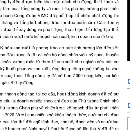
ng ty đều được triển khai một cách chủ động, thiết thực và
ng tâm của Tổng công ty và mục tiêu, phương hướng phát triển
p hành Công đoàn VIMC đã phối hợp tổ chức phát động thi
 tháng và tổng kết phong trào thi đua cuối năm. Các đơn vị
i đua để xây dựng và phát động thực hiện đến từng tập thể,
thành vượt mức kế hoạch sản xuất, kinh doanh của đơn vị.
p lý hóa sản xuất là phong trào có sức ảnh hưởng lớn đến kết
à đối tượng là tất cả cán bộ công nhân viên, sỹ quan, thuyền
khó khăn, vướng mắc từ thực tế sản xuất như nghiên cứu các cơ
ề kỹ thuật phục vụ sản xuất, ứng dụng công nghệ thông tin vào
ăm qua, toàn Tổng công ty đã có hơn 2.000 sáng kiến, cải tiến
ợi gần 700 tỷ đồng.
àn thành công tác tái cơ cấu, hoạt động kinh doanh đã có sự
 cơ cấu lại doanh nghiệp theo chỉ đạo của Thủ tướng Chính phủ
ủ tướng Chính phủ về chiến lược, kế hoạch đầu tư phát triển
 – 2020. Vượt qua nhiều khó khăn thách thức, dưới sự chỉ đạo
 của tập thể đội ngũ lãnh đạo, cán bộ, đảng viên và người lao
u kế hoạch mà Nghị quyết Đại hội Đảng bộ lần thứ V đã đề ra