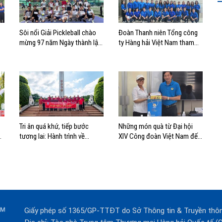
Sôi nổi Giải Pickleball chào
Đoàn Thanh niên Tổng công
mừng 97 năm Ngày thành lập
ty Hàng hải Việt Nam tham
ng
Công đoàn Việt Nam
quan, học tập thực tế tại Nhà
Quốc hội
Tri ân quá khứ, tiếp bước
Những món quà từ Đại hội
a
tương lai: Hành trình về
XIV Công đoàn Việt Nam đến
nguồn của Cảng Sài Gòn và
với đoàn viên, NLĐ ngành
Cảng Quy Nhơn
Hàng hải
Giấy phép số 1365/GP-TTĐT do Sở Thông tin & Truyền thô