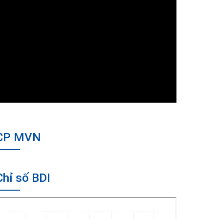
CP MVN
Chỉ số BDI