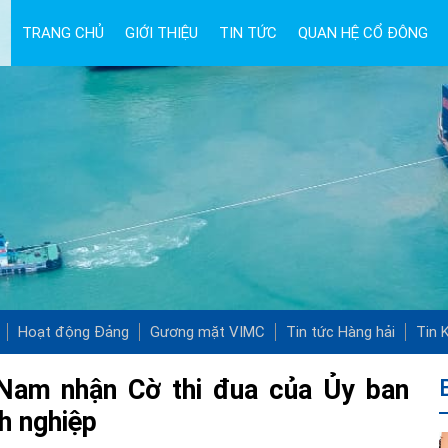
TRANG CHỦ
GIỚI THIỆU
TIN TỨC
QUAN HỆ CỔ ĐÔNG
Hoạt động Đảng
Gương mặt VIMC
Tin tức Hàng hải
Tin K
 Nam nhận Cờ thi đua của Ủy ban
h nghiệp