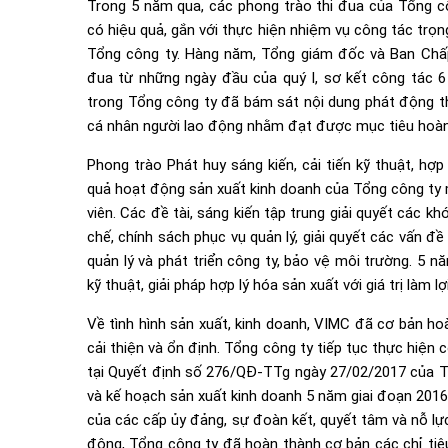
Trong 5 năm qua, các phong trào thi đua của Tổng cô
có hiệu quả, gắn với thực hiện nhiệm vụ công tác trọ
Tổng công ty. Hàng năm, Tổng giám đốc và Ban Chấ
đua từ những ngày đầu của quý I, sơ kết công tác 6
trong Tổng công ty đã bám sát nội dung phát động th
cá nhân người lao động nhằm đạt được mục tiêu hoàn 
Phong trào Phát huy sáng kiến, cải tiến kỹ thuật, hợ
quả hoạt động sản xuất kinh doanh của Tổng công ty m
viên. Các đề tài, sáng kiến tập trung giải quyết các 
chế, chính sách phục vụ quản lý, giải quyết các vấn đ
quản lý và phát triển công ty, bảo vệ môi trường. 5 n
kỹ thuật, giải pháp hợp lý hóa sản xuất với giá trị làm l
Về tình hình sản xuất, kinh doanh, VIMC đã cơ bản ho
cải thiện và ổn định. Tổng công ty tiếp tục thực hiện
tại Quyết định số 276/QĐ-TTg ngày 27/02/2017 của Th
và kế hoạch sản xuất kinh doanh 5 năm giai đoạn 2016
của các cấp ủy đảng, sự đoàn kết, quyết tâm và nỗ lực
động, Tổng công ty đã hoàn thành cơ bản các chỉ tiê