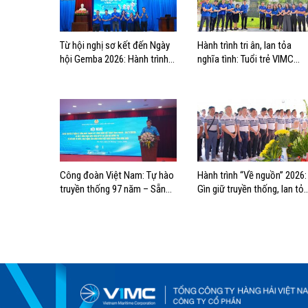
Từ hội nghị sơ kết đến Ngày
Hành trình tri ân, lan tỏa
hội Gemba 2026: Hành trình
nghĩa tình: Tuổi trẻ VIMC
khẳng định bản lĩnh tuổi trẻ
hướng về biển đảo quê hươ
VIMC
Công đoàn Việt Nam: Tự hào
Hành trình “Về nguồn” 2026:
truyền thống 97 năm – Sẵn
Gìn giữ truyền thống, lan tỏ
sàng bước vào kỷ nguyên mới
trách nhiệm