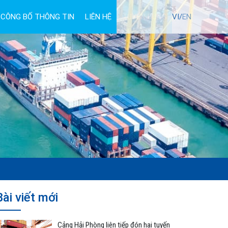
CÔNG BỐ THÔNG TIN
LIÊN HỆ
TUYỂN DỤNG
VI/
EN
Bài viết mới
Cảng Hải Phòng liên tiếp đón hai tuyến