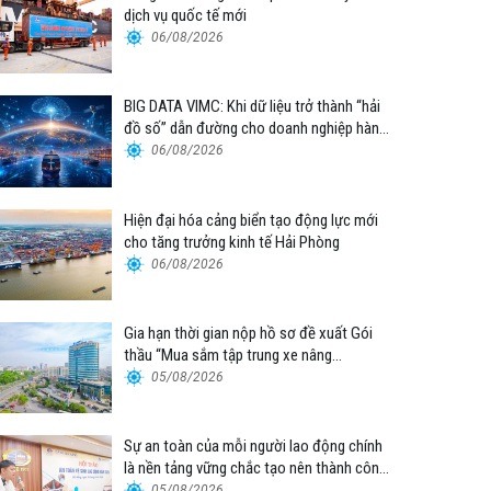
dịch vụ quốc tế mới
06/08/2026
BIG DATA VIMC: Khi dữ liệu trở thành “hải
đồ số” dẫn đường cho doanh nghiệp hàng
hải
06/08/2026
Hiện đại hóa cảng biển tạo động lực mới
cho tăng trưởng kinh tế Hải Phòng
06/08/2026
Gia hạn thời gian nộp hồ sơ đề xuất Gói
thầu “Mua sắm tập trung xe nâng
container thuộc Tổng công ty Hàng hải
05/08/2026
Việt Nam – CTCP”
Sự an toàn của mỗi người lao động chính
là nền tảng vững chắc tạo nên thành công
của Cảng Đà Nẵng
05/08/2026