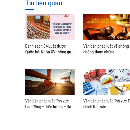
Tin liên quan
Danh sách 34 Luật được
Văn bản pháp luật về phòng,
Quốc hội Khóa XV thông qua
chống tham nhũng
tại Kỳ họp thứ 9 và Danh sách
34 Nghị quyết của Quốc hội
trong Kỳ họp thứ 9
Văn bản pháp luật lĩnh vực
Văn bản pháp luật lĩnh vực T
Lao động – Tiền lương – Bảo
chính Kế toán
hiểm