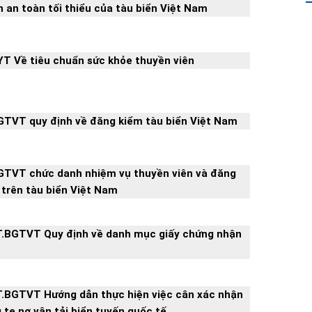
n an toàn tối thiểu của tàu biển Việt Nam
T Về tiêu chuẩn sức khỏe thuyền viên
GTVT quy định về đăng kiểm tàu biển Việt Nam
GTVT chức danh nhiệm vụ thuyền viên và đăng
 trên tàu biển Việt Nam
T.BGTVT Quy định về danh mục giấy chứng nhận
T.BGTVT Hướng dẫn thực hiện việc cân xác nhận
 te nơ vận tải biển tuyến quốc tế