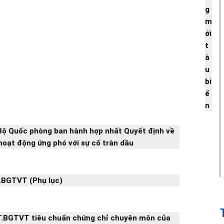
g
m
ới
t
à
u
bi
ể
n
ộ Quốc phòng ban hành hợp nhất Quyết định về
hoạt động ứng phó với sự cố tràn dầu
.BGTVT (Phụ lục)
T.BGTVT tiêu chuẩn chứng chỉ chuyên môn của