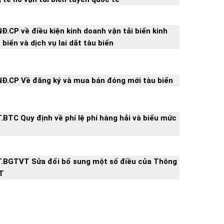
Đ.CP về điều kiện kinh doanh vận tải biển kinh
 biển và dịch vụ lai dắt tàu biển
NĐ.CP Về đăng ký và mua bán đóng mới tàu biển
.BTC Quy định về phí lệ phí hàng hải và biểu mức
T.BGTVT Sửa đổi bổ sung một số điều của Thông
T