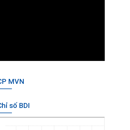
CP MVN
Chỉ số BDI