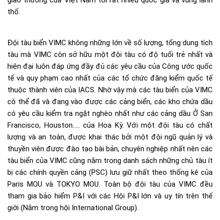
giao thương của Việt Nam tới rất nhiều quốc gia và vùng lãnh
thổ.
Đội tàu biển VIMC không những lớn về số lượng, tổng dung tích
tàu mà VIMC còn sở hữu một đội tàu có độ tuổi trẻ nhất và
hiện đại luôn đáp ứng đầy đủ các yêu cầu của Công ước quốc
tế và quy phạm cao nhất của các tổ chức đăng kiểm quốc tế
thuộc thành viên của IACS. Nhờ vậy mà các tàu biển của VIMC
có thể đã và đang vào được các cảng biển, các kho chứa dầu
có yêu cầu kiểm tra ngặt nghèo nhất như các cảng dầu Ở San
Francisco, Houston….. của Hoa Kỳ. Với một đội tàu có chất
lượng và an toàn, được khai thác bởi một đội ngũ quản lý và
thuyền viên được đào tạo bài bản, chuyên nghiệp nhất nên các
tàu biển của VIMC cũng nằm trong danh sách những chủ tàu ít
bị các chính quyền cảng (PSC) lưu giữ nhất theo thống kê của
Paris MOU và TOKYO MOU. Toàn bộ đội tàu của VIMC đều
tham gia bảo hiểm P&I với các Hội P&I lớn và uy tín trên thế
giới (Nằm trong hội International Group).