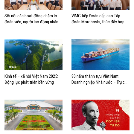
Sôi nổi các hoạt động chăm lo
VIMC tiếp Đoàn cấp cao Tập
đoàn viên, người lao động nhân
đoàn Morohoshi, thúc đẩy hợp
kỷ niệm 97 năm Ngày thành lập
tác chuỗi logistics tại Việt Nam
Công đoàn Việt Nam
Kinh tế – xã hội Việt Nam 2025:
80 năm thành tựu Việt Nam:
Động lực phát triển bền vững
Doanh nghiệp Nhà nước – Trụ cột
phát triển quốc gia