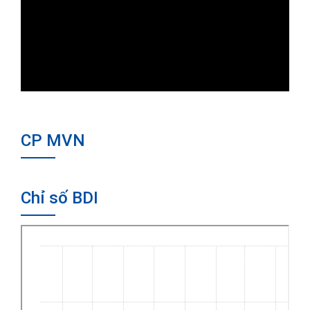
CP MVN
Chỉ số BDI