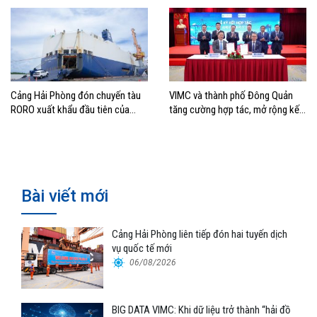
Cảng Hải Phòng đón chuyến tàu
VIMC và thành phố Đông Quản
RORO xuất khẩu đầu tiên của
tăng cường hợp tác, mở rộng kết
Hyundai Glovis
nối logistics và thương mại Việt
Nam – Trung Quốc
Bài viết mới
Cảng Hải Phòng liên tiếp đón hai tuyến dịch
vụ quốc tế mới
06/08/2026
BIG DATA VIMC: Khi dữ liệu trở thành “hải đồ