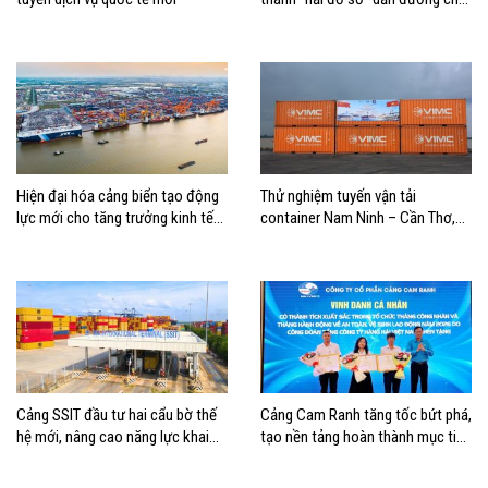
doanh nghiệp hàng hải
Hiện đại hóa cảng biển tạo động
Thử nghiệm tuyến vận tải
lực mới cho tăng trưởng kinh tế
container Nam Ninh – Cần Thơ,
Hải Phòng
mở thêm hướng kết nối logistics
cho ĐBSCL
Cảng SSIT đầu tư hai cẩu bờ thế
Cảng Cam Ranh tăng tốc bứt phá,
hệ mới, nâng cao năng lực khai
tạo nền tảng hoàn thành mục tiêu
thác cảng
tăng trưởng năm 2026