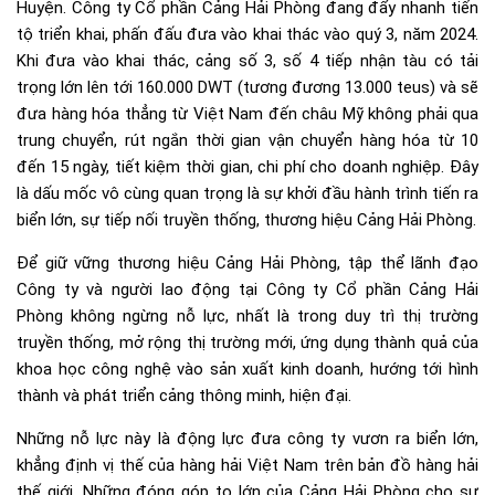
Huyện. Công ty Cổ phần Cảng Hải Phòng đang đẩy nhanh tiến
tộ triển khai, phấn đấu đưa vào khai thác vào quý 3, năm 2024.
Khi đưa vào khai thác, cảng số 3, số 4 tiếp nhận tàu có tải
trọng lớn lên tới 160.000 DWT (tương đương 13.000 teus) và sẽ
đưa hàng hóa thẳng từ Việt Nam đến châu Mỹ không phải qua
trung chuyển, rút ngắn thời gian vận chuyển hàng hóa từ 10
đến 15 ngày, tiết kiệm thời gian, chi phí cho doanh nghiệp. Đây
là dấu mốc vô cùng quan trọng là sự khởi đầu hành trình tiến ra
biển lớn, sự tiếp nối truyền thống, thương hiệu Cảng Hải Phòng.
Để giữ vững thương hiệu Cảng Hải Phòng, tập thể lãnh đạo
Công ty và người lao động tại Công ty Cổ phần Cảng Hải
Phòng không ngừng nỗ lực, nhất là trong duy trì thị trường
truyền thống, mở rộng thị trường mới, ứng dụng thành quả của
khoa học công nghệ vào sản xuất kinh doanh, hướng tới hình
thành và phát triển cảng thông minh, hiện đại.
Những nỗ lực này là động lực đưa công ty vươn ra biển lớn,
khẳng định vị thế của hàng hải Việt Nam trên bản đồ hàng hải
thế giới. Những đóng góp to lớn của Cảng Hải Phòng cho sự