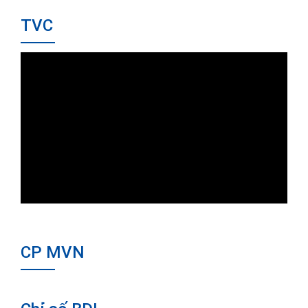
TVC
CP MVN