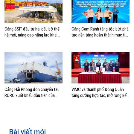
Cảng SSIT đầu tư hai cẩu bờ thế
Cảng Cam Ranh tăng tốc bứt phá,
hệ mới, nâng cao năng lực khai
tạo nền tảng hoàn thành mục tiêu
thác cảng
tăng trưởng năm 2026
Cảng Hải Phòng đón chuyến tàu
VIMC và thành phố Đông Quản
RORO xuất khẩu đầu tiên của
tăng cường hợp tác, mở rộng kết
Hyundai Glovis
nối logistics và thương mại Việt
Nam – Trung Quốc
Bài viết mới