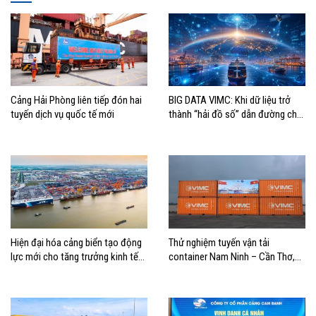
Cảng Hải Phòng liên tiếp đón hai
BIG DATA VIMC: Khi dữ liệu trở
tuyến dịch vụ quốc tế mới
thành “hải đồ số” dẫn đường cho
doanh nghiệp hàng hải
Hiện đại hóa cảng biển tạo động
Thử nghiệm tuyến vận tải
lực mới cho tăng trưởng kinh tế
container Nam Ninh – Cần Thơ,
Hải Phòng
mở thêm hướng kết nối logistics
cho ĐBSCL