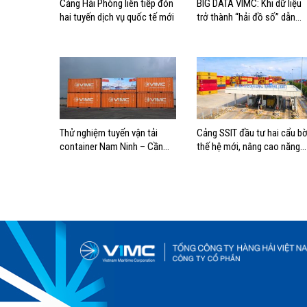
Cảng Hải Phòng liên tiếp đón
BIG DATA VIMC: Khi dữ liệu
hai tuyến dịch vụ quốc tế mới
trở thành “hải đồ số” dẫn
đường cho doanh nghiệp
hàng hải
Thử nghiệm tuyến vận tải
Cảng SSIT đầu tư hai cẩu b
container Nam Ninh – Cần
thế hệ mới, nâng cao năng
Thơ, mở thêm hướng kết nối
lực khai thác cảng
logistics cho ĐBSCL