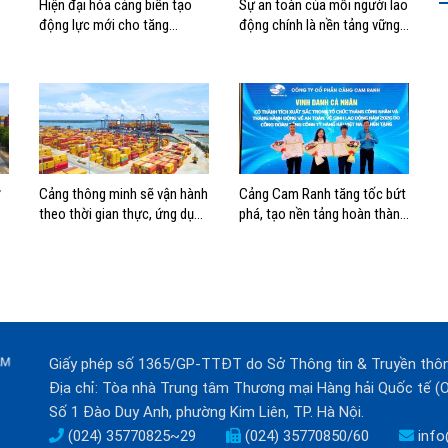
Hiện đại hóa cảng biển tạo
Sự an toàn của mỗi người lao
động lực mới cho tăng
động chính là nền tảng vững
trưởng kinh tế Hải Phòng
chắc tạo nên thành công của
Cảng Đà Nẵng
ờ
Cảng thông minh sẽ vận hành
Cảng Cam Ranh tăng tốc bứt
theo thời gian thực, ứng dụng
phá, tạo nền tảng hoàn thành
mạnh AI và tự động hóa
mục tiêu tăng trưởng năm
2026
Giấy phép số 1365/GP-TTĐT do Sở Thông tin & Truyền thô
Địa chỉ: Tòa nhà Trung tâm Thương mại Hàng hải Quốc tế 
Số 1 Đào Duy Anh, phường Kim Liên, TP. Hà Nội.
(024) 35770825~29
(024) 35770850/60
info