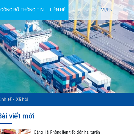
CÔNG BỐ THÔNG TIN
LIÊN HỆ
TUYỂN DỤNG
VI/
EN
inh tế - Xã hội
Bài viết mới
Cảng Hải Phòng liên tiếp đón hai tuyến