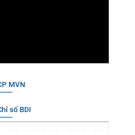
CP MVN
Chỉ số BDI