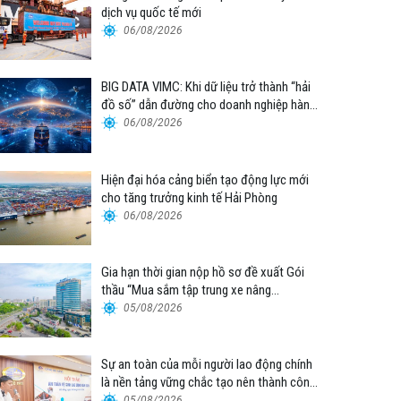
dịch vụ quốc tế mới
06/08/2026
BIG DATA VIMC: Khi dữ liệu trở thành “hải
đồ số” dẫn đường cho doanh nghiệp hàng
hải
06/08/2026
Hiện đại hóa cảng biển tạo động lực mới
cho tăng trưởng kinh tế Hải Phòng
06/08/2026
Gia hạn thời gian nộp hồ sơ đề xuất Gói
thầu “Mua sắm tập trung xe nâng
container thuộc Tổng công ty Hàng hải
05/08/2026
Việt Nam – CTCP”
Sự an toàn của mỗi người lao động chính
là nền tảng vững chắc tạo nên thành công
của Cảng Đà Nẵng
05/08/2026