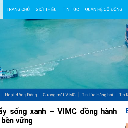
TRANG CHỦ
GIỚI THIỆU
TIN TỨC
QUAN HỆ CỔ ĐÔNG
Hoạt động Đảng
Gương mặt VIMC
Tin tức Hàng hải
Tin K
đẩy sống xanh – VIMC đồng hành
 bền vững