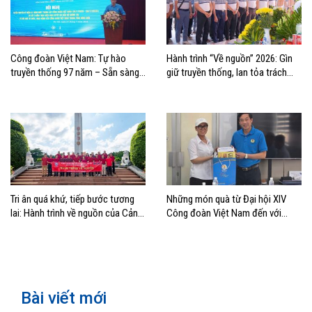
Công đoàn Việt Nam: Tự hào
Hành trình “Về nguồn” 2026: Gìn
truyền thống 97 năm – Sẵn sàng
giữ truyền thống, lan tỏa trách
bước vào kỷ nguyên mới
nhiệm
Tri ân quá khứ, tiếp bước tương
Những món quà từ Đại hội XIV
lai: Hành trình về nguồn của Cảng
Công đoàn Việt Nam đến với
Sài Gòn và Cảng Quy Nhơn
đoàn viên, NLĐ ngành Hàng hải
Bài viết mới