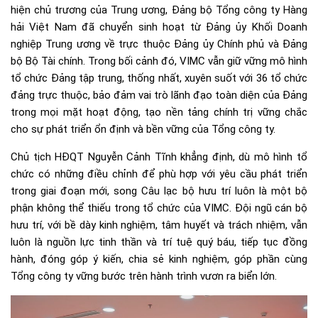
hiện chủ trương của Trung ương, Đảng bộ Tổng công ty Hàng
hải Việt Nam đã chuyển sinh hoạt từ Đảng ủy Khối Doanh
nghiệp Trung ương về trực thuộc Đảng ủy Chính phủ và Đảng
bộ Bộ Tài chính. Trong bối cảnh đó, VIMC vẫn giữ vững mô hình
tổ chức Đảng tập trung, thống nhất, xuyên suốt với 36 tổ chức
đảng trực thuộc, bảo đảm vai trò lãnh đạo toàn diện của Đảng
trong mọi mặt hoạt động, tạo nền tảng chính trị vững chắc
cho sự phát triển ổn định và bền vững của Tổng công ty.
Chủ tịch HĐQT Nguyễn Cảnh Tĩnh khẳng định, dù mô hình tổ
chức có những điều chỉnh để phù hợp với yêu cầu phát triển
trong giai đoạn mới, song Câu lạc bộ hưu trí luôn là một bộ
phận không thể thiếu trong tổ chức của VIMC. Đội ngũ cán bộ
hưu trí, với bề dày kinh nghiệm, tâm huyết và trách nhiệm, vẫn
luôn là nguồn lực tinh thần và trí tuệ quý báu, tiếp tục đồng
hành, đóng góp ý kiến, chia sẻ kinh nghiệm, góp phần cùng
Tổng công ty vững bước trên hành trình vươn ra biển lớn.