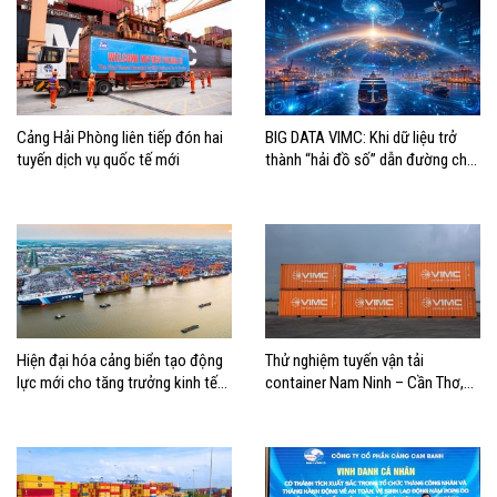
Cảng Hải Phòng liên tiếp đón hai
BIG DATA VIMC: Khi dữ liệu trở
tuyến dịch vụ quốc tế mới
thành “hải đồ số” dẫn đường cho
doanh nghiệp hàng hải
Hiện đại hóa cảng biển tạo động
Thử nghiệm tuyến vận tải
lực mới cho tăng trưởng kinh tế
container Nam Ninh – Cần Thơ,
Hải Phòng
mở thêm hướng kết nối logistics
cho ĐBSCL