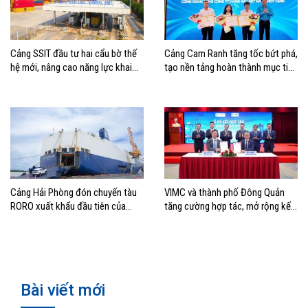
Cảng SSIT đầu tư hai cẩu bờ thế
Cảng Cam Ranh tăng tốc bứt phá,
hệ mới, nâng cao năng lực khai
tạo nền tảng hoàn thành mục tiêu
thác cảng
tăng trưởng năm 2026
Cảng Hải Phòng đón chuyến tàu
VIMC và thành phố Đông Quản
RORO xuất khẩu đầu tiên của
tăng cường hợp tác, mở rộng kết
Hyundai Glovis
nối logistics và thương mại Việt
Nam – Trung Quốc
Bài viết mới