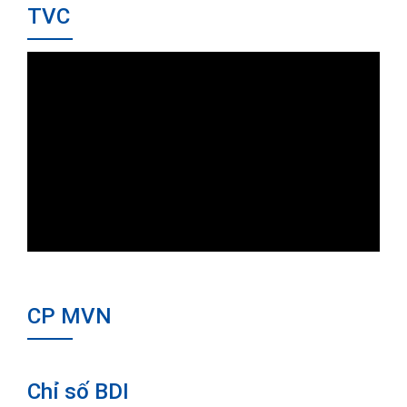
TVC
CP MVN
Chỉ số BDI