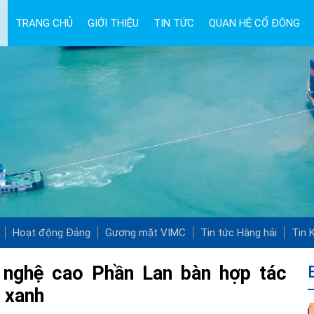
TRANG CHỦ
GIỚI THIỆU
TIN TỨC
QUAN HỆ CỔ ĐÔNG
Hoạt động Đảng
Gương mặt VIMC
Tin tức Hàng hải
Tin K
 nghệ cao Phần Lan bàn hợp tác
i xanh