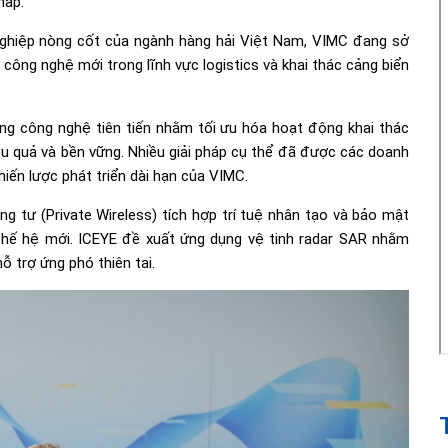
hấp.
h nghiệp nòng cốt của ngành hàng hải Việt Nam, VIMC đang sở
h công nghệ mới trong lĩnh vực logistics và khai thác cảng biển
ụng công nghệ tiên tiến nhằm tối ưu hóa hoạt động khai thác
ệu quả và bền vững. Nhiều giải pháp cụ thể đã được các doanh
iến lược phát triển dài hạn của VIMC.
êng tư (Private Wireless) tích hợp trí tuệ nhân tạo và bảo mật
thế hệ mới. ICEYE đề xuất ứng dụng vệ tinh radar SAR nhằm
hỗ trợ ứng phó thiên tai.