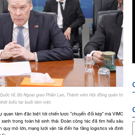
Quốc tế, Bộ Ngoại giao Phần Lan, Thành viên Hội đồng quản trị
́t biểu tại buổi làm việc
sự quan tâm đặc biệt tới chiến lược “chuyển đổi kép” mà VIMC
 xanh trong toàn hệ sinh thái. Đoàn công tác đã tìm hiểu sâu
 quy mô lớn, mạng lưới vận tải đến hạ tầng logistics và định