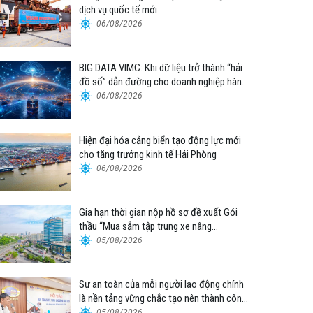
dịch vụ quốc tế mới
06/08/2026
BIG DATA VIMC: Khi dữ liệu trở thành “hải
đồ số” dẫn đường cho doanh nghiệp hàng
hải
06/08/2026
Hiện đại hóa cảng biển tạo động lực mới
cho tăng trưởng kinh tế Hải Phòng
06/08/2026
Gia hạn thời gian nộp hồ sơ đề xuất Gói
thầu “Mua sắm tập trung xe nâng
container thuộc Tổng công ty Hàng hải
05/08/2026
Việt Nam – CTCP”
Sự an toàn của mỗi người lao động chính
là nền tảng vững chắc tạo nên thành công
của Cảng Đà Nẵng
05/08/2026