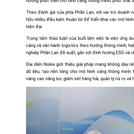
hướng phát triển mô hình cảng thông minh, phát thải t
Theo đánh giá của phía Phần Lan, với vai trò doan
hữu nhiều điều kiện thuận lợi để triển khai các mô hìn
hiện đại.
Trọng tâm thảo luận của buổi làm việc là việc ứng d
cảng và vận hành logistics theo hướng thông minh, hi
nghiệp Phần Lan đề xuất, gắn với định hướng ESG và ch
Đại diện Nokia giới thiệu giải pháp mạng không dây ri
dữ liệu, tạo nền tảng cho mô hình cảng thông minh 
nâng cao năng lực giám sát hàng hải, quản lý rủi ro và 