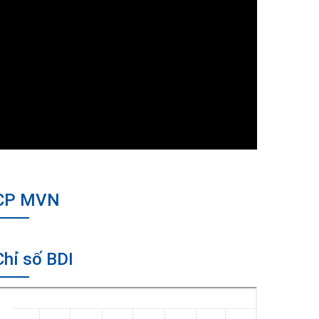
CP MVN
Chỉ số BDI