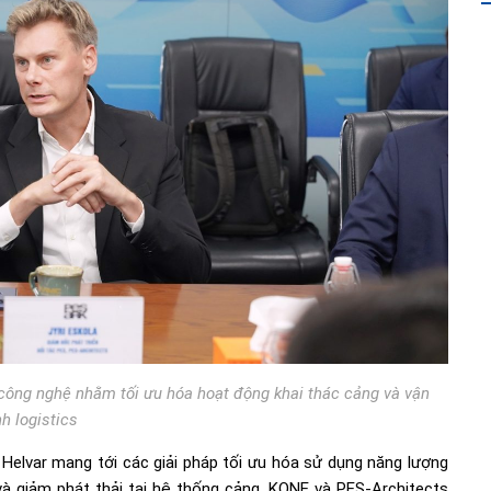
 công nghệ nhằm tối ưu hóa hoạt động khai thác cảng và vận
h logistics
Helvar mang tới các giải pháp tối ưu hóa sử dụng năng lượng
và giảm phát thải tại hệ thống cảng. KONE và PES-Architects