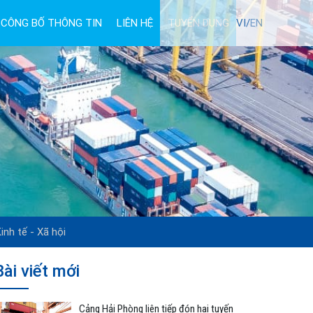
CÔNG BỐ THÔNG TIN
LIÊN HỆ
TUYỂN DỤNG
VI/
EN
inh tế - Xã hội
Bài viết mới
Cảng Hải Phòng liên tiếp đón hai tuyến