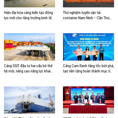
Hiện đại hóa cảng biển tạo động
Thử nghiệm tuyến vận tải
lực mới cho tăng trưởng kinh tế
container Nam Ninh – Cần Thơ,
Hải Phòng
mở thêm hướng kết nối logistics
cho ĐBSCL
Cảng SSIT đầu tư hai cẩu bờ thế
Cảng Cam Ranh tăng tốc bứt phá,
hệ mới, nâng cao năng lực khai
tạo nền tảng hoàn thành mục tiêu
thác cảng
tăng trưởng năm 2026