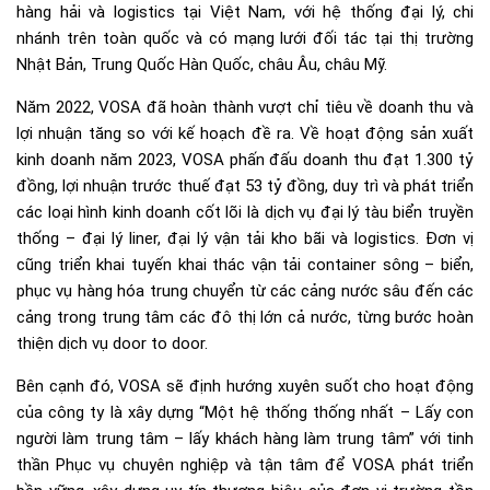
hàng hải và logistics tại Việt Nam, với hệ thống đại lý, chi
nhánh trên toàn quốc và có mạng lưới đối tác tại thị trường
Nhật Bản, Trung Quốc Hàn Quốc, châu Âu, châu Mỹ.
Năm 2022, VOSA đã hoàn thành vượt chỉ tiêu về doanh thu và
lợi nhuận tăng so với kế hoạch đề ra. Về hoạt động sản xuất
kinh doanh năm 2023, VOSA phấn đấu doanh thu đạt 1.300 tỷ
đồng, lợi nhuận trước thuế đạt 53 tỷ đồng, duy trì và phát triển
các loại hình kinh doanh cốt lõi là dịch vụ đại lý tàu biển truyền
thống – đại lý liner, đại lý vận tải kho bãi và logistics. Đơn vị
cũng triển khai tuyến khai thác vận tải container sông – biển,
phục vụ hàng hóa trung chuyển từ các cảng nước sâu đến các
cảng trong trung tâm các đô thị lớn cả nước, từng bước hoàn
thiện dịch vụ door to door.
Bên cạnh đó, VOSA sẽ định hướng xuyên suốt cho hoạt động
của công ty là xây dựng “Một hệ thống thống nhất – Lấy con
người làm trung tâm – lấy khách hàng làm trung tâm” với tinh
thần Phục vụ chuyên nghiệp và tận tâm để VOSA phát triển