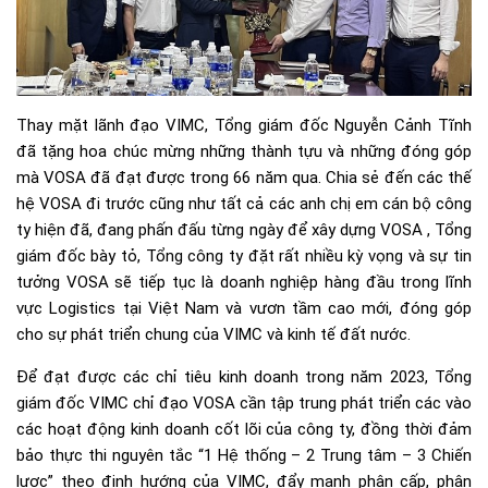
Thay mặt lãnh đạo VIMC, Tổng giám đốc Nguyễn Cảnh Tĩnh
đã tặng hoa chúc mừng những thành tựu và những đóng góp
mà VOSA đã đạt được trong 66 năm qua. Chia sẻ đến các thế
hệ VOSA đi trước cũng như tất cả các anh chị em cán bộ công
ty hiện đã, đang phấn đấu từng ngày để xây dựng VOSA , Tổng
giám đốc bày tỏ, Tổng công ty đặt rất nhiều kỳ vọng và sự tin
tưởng VOSA sẽ tiếp tục là doanh nghiệp hàng đầu trong lĩnh
vực Logistics tại Việt Nam và vươn tầm cao mới, đóng góp
cho sự phát triển chung của VIMC và kinh tế đất nước.
Để đạt được các chỉ tiêu kinh doanh trong năm 2023, Tổng
giám đốc VIMC chỉ đạo VOSA cần tập trung phát triển các vào
các hoạt động kinh doanh cốt lõi của công ty, đồng thời đảm
bảo thực thi nguyên tắc “1 Hệ thống – 2 Trung tâm – 3 Chiến
lược” theo định hướng của VIMC, đẩy mạnh phân cấp, phân