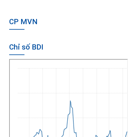
CP MVN
Chỉ số BDI