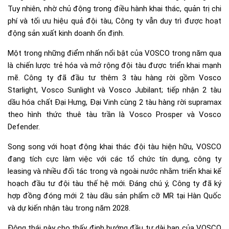
Tuy nhiên, nhờ chủ động trong điều hành khai thác, quản trị chi
phí và tối ưu hiệu quả đội tàu, Công ty vẫn duy trì được hoạt
động sản xuất kinh doanh ổn định.
Một trong những điểm nhấn nổi bật của VOSCO trong năm qua
là chiến lược trẻ hóa và mở rộng đội tàu được triển khai mạnh
mẽ. Công ty đã đầu tư thêm 3 tàu hàng rời gồm Vosco
Starlight, Vosco Sunlight và Vosco Jubilant; tiếp nhận 2 tàu
dầu hóa chất Đại Hưng, Đại Vinh cùng 2 tàu hàng rời supramax
theo hình thức thuê tàu trần là Vosco Prosper và Vosco
Defender.
Song song với hoạt động khai thác đội tàu hiện hữu, VOSCO
đang tích cực làm việc với các tổ chức tín dụng, công ty
leasing và nhiều đối tác trong và ngoài nước nhằm triển khai kế
hoạch đầu tư đội tàu thế hệ mới. Đáng chú ý, Công ty đã ký
hợp đồng đóng mới 2 tàu dầu sản phẩm cỡ MR tại Hàn Quốc
và dự kiến nhận tàu trong năm 2028.
Động thái này cho thấy định hướng đầu tư dài hạn của VOSCO