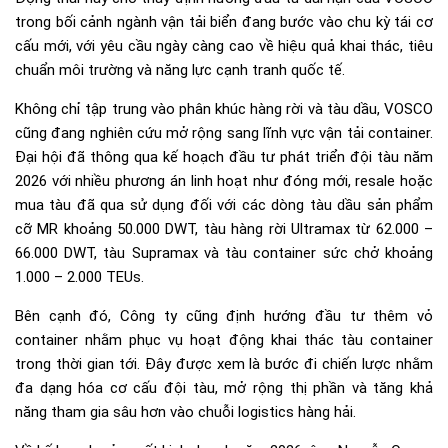
trong bối cảnh ngành vận tải biển đang bước vào chu kỳ tái cơ
cấu mới, với yêu cầu ngày càng cao về hiệu quả khai thác, tiêu
chuẩn môi trường và năng lực cạnh tranh quốc tế.
Không chỉ tập trung vào phân khúc hàng rời và tàu dầu, VOSCO
cũng đang nghiên cứu mở rộng sang lĩnh vực vận tải container.
Đại hội đã thông qua kế hoạch đầu tư phát triển đội tàu năm
2026 với nhiều phương án linh hoạt như đóng mới, resale hoặc
mua tàu đã qua sử dụng đối với các dòng tàu dầu sản phẩm
cỡ MR khoảng 50.000 DWT, tàu hàng rời Ultramax từ 62.000 –
66.000 DWT, tàu Supramax và tàu container sức chở khoảng
1.000 – 2.000 TEUs.
Bên cạnh đó, Công ty cũng định hướng đầu tư thêm vỏ
container nhằm phục vụ hoạt động khai thác tàu container
trong thời gian tới. Đây được xem là bước đi chiến lược nhằm
đa dạng hóa cơ cấu đội tàu, mở rộng thị phần và tăng khả
năng tham gia sâu hơn vào chuỗi logistics hàng hải.