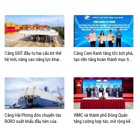
Hải Phòng
mở thêm hướng kết nối logistics
cho ĐBSCL
Cảng SSIT đầu tư hai cẩu bờ thế
Cảng Cam Ranh tăng tốc bứt phá,
hệ mới, nâng cao năng lực khai
tạo nền tảng hoàn thành mục tiêu
thác cảng
tăng trưởng năm 2026
Cảng Hải Phòng đón chuyến tàu
VIMC và thành phố Đông Quản
RORO xuất khẩu đầu tiên của
tăng cường hợp tác, mở rộng kết
Hyundai Glovis
nối logistics và thương mại Việt
Nam – Trung Quốc