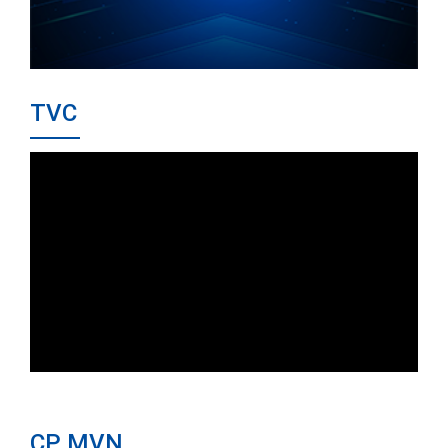
TVC
CP MVN