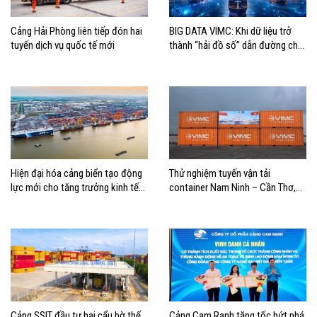
Cảng Hải Phòng liên tiếp đón hai
BIG DATA VIMC: Khi dữ liệu trở
tuyến dịch vụ quốc tế mới
thành “hải đồ số” dẫn đường cho
doanh nghiệp hàng hải
Hiện đại hóa cảng biển tạo động
Thử nghiệm tuyến vận tải
lực mới cho tăng trưởng kinh tế
container Nam Ninh – Cần Thơ,
Hải Phòng
mở thêm hướng kết nối logistics
cho ĐBSCL
Cảng SSIT đầu tư hai cẩu bờ thế
Cảng Cam Ranh tăng tốc bứt phá,