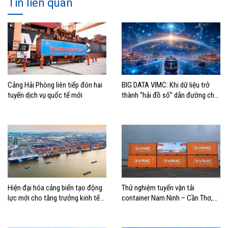
Tin liên quan
Cảng Hải Phòng liên tiếp đón hai
BIG DATA VIMC: Khi dữ liệu trở
tuyến dịch vụ quốc tế mới
thành “hải đồ số” dẫn đường cho
doanh nghiệp hàng hải
Hiện đại hóa cảng biển tạo động
Thử nghiệm tuyến vận tải
lực mới cho tăng trưởng kinh tế
container Nam Ninh – Cần Thơ,
Hải Phòng
mở thêm hướng kết nối logistics
cho ĐBSCL