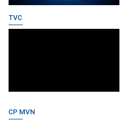
TVC
CP MVN