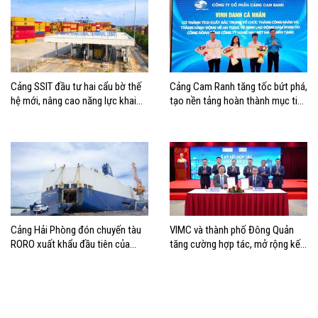
Cảng SSIT đầu tư hai cẩu bờ thế
Cảng Cam Ranh tăng tốc bứt phá,
hệ mới, nâng cao năng lực khai
tạo nền tảng hoàn thành mục tiêu
thác cảng
tăng trưởng năm 2026
Cảng Hải Phòng đón chuyến tàu
VIMC và thành phố Đông Quản
RORO xuất khẩu đầu tiên của
tăng cường hợp tác, mở rộng kết
Hyundai Glovis
nối logistics và thương mại Việt
Nam – Trung Quốc