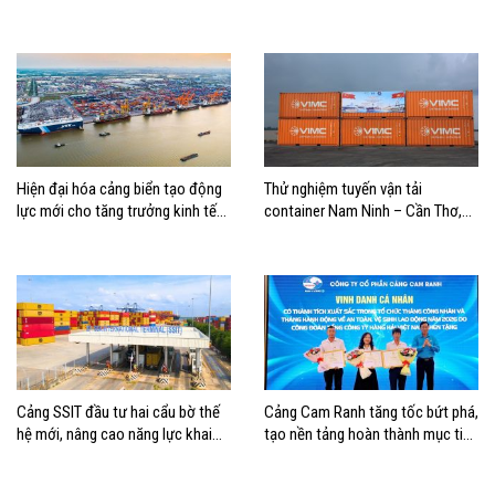
doanh nghiệp hàng hải
Hiện đại hóa cảng biển tạo động
Thử nghiệm tuyến vận tải
lực mới cho tăng trưởng kinh tế
container Nam Ninh – Cần Thơ,
Hải Phòng
mở thêm hướng kết nối logistics
cho ĐBSCL
Cảng SSIT đầu tư hai cẩu bờ thế
Cảng Cam Ranh tăng tốc bứt phá,
hệ mới, nâng cao năng lực khai
tạo nền tảng hoàn thành mục tiêu
thác cảng
tăng trưởng năm 2026