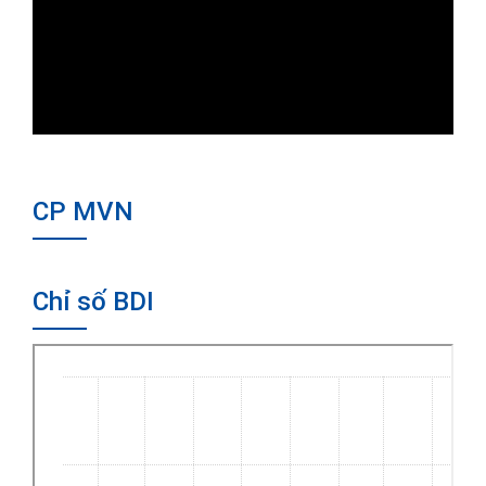
CP MVN
Chỉ số BDI