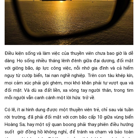
Điều kiện sống và làm việc của thuyền viên chưa bao giờ là dễ
dàng. Họ sống nhiều tháng lênh đênh giữa đại dương, đối mặt
với giông bão, áp lực công việc, nỗi nhớ gia đình và cả hiểm
nguy từ cướp biển, tai nạn nghề nghiệp. Trên con tàu khép kín,
mọi cảm xúc phải gói ghém, mọi khó khăn phải tự vượt qua và
đối mặt. Và dù xa đất liền, xa vòng tay người thân, trong tim
mỗi người vẫn canh cánh một lời hứa: trở về.
Có lẽ, ít ai hình dung được một thuyền viên trẻ, chỉ sau vài tuần
rời trường, đã phải đối mặt với cơn bão cấp 10 giữa vùng biển
Hoàng Sa; hay một sỹ quan boong phải thay phiên điều hướng
suốt giờ đồng hồ không nghỉ, để tránh va chạm và bảo toàn