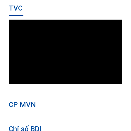
TVC
CP MVN
Chỉ số BDI