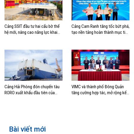
Cảng SSIT đầu tư hai cẩu bờ thế
Cảng Cam Ranh tăng tốc bứt phá,
hệ mới, nâng cao năng lực khai
tạo nền tảng hoàn thành mục tiêu
thác cảng
tăng trưởng năm 2026
Cảng Hải Phòng đón chuyến tàu
VIMC và thành phố Đông Quản
RORO xuất khẩu đầu tiên của
tăng cường hợp tác, mở rộng kết
Hyundai Glovis
nối logistics và thương mại Việt
Nam – Trung Quốc
Bài viết mới