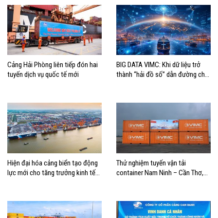
Cảng Hải Phòng liên tiếp đón hai
BIG DATA VIMC: Khi dữ liệu trở
tuyến dịch vụ quốc tế mới
thành “hải đồ số” dẫn đường cho
doanh nghiệp hàng hải
Hiện đại hóa cảng biển tạo động
Thử nghiệm tuyến vận tải
lực mới cho tăng trưởng kinh tế
container Nam Ninh – Cần Thơ,
Hải Phòng
mở thêm hướng kết nối logistics
cho ĐBSCL