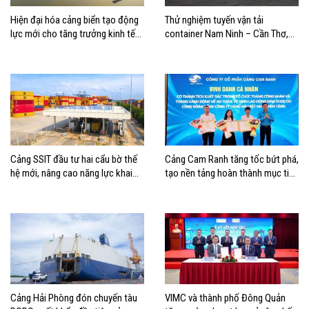
Hiện đại hóa cảng biển tạo động
Thử nghiệm tuyến vận tải
lực mới cho tăng trưởng kinh tế
container Nam Ninh – Cần Thơ,
Hải Phòng
mở thêm hướng kết nối logistics
cho ĐBSCL
Cảng SSIT đầu tư hai cẩu bờ thế
Cảng Cam Ranh tăng tốc bứt phá,
hệ mới, nâng cao năng lực khai
tạo nền tảng hoàn thành mục tiêu
thác cảng
tăng trưởng năm 2026
Cảng Hải Phòng đón chuyến tàu
VIMC và thành phố Đông Quản