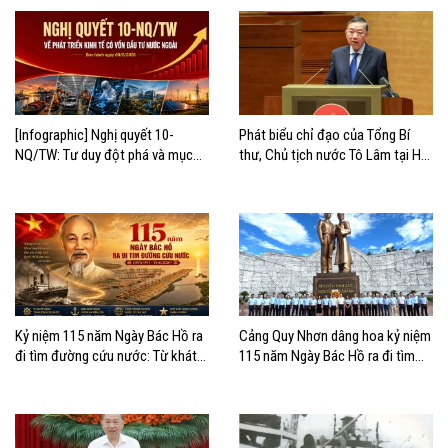
[Infographic] Nghị quyết 10-
Phát biểu chỉ đạo của Tổng Bí
NQ/TW: Tư duy đột phá và mục
thư, Chủ tịch nước Tô Lâm tại Hội
tiêu chiến lược
nghị quán triệt và triển khai Nghị
quyết 10-NQ/TW
Kỷ niệm 115 năm Ngày Bác Hồ ra
Cảng Quy Nhơn dâng hoa kỷ niệm
đi tìm đường cứu nước: Từ khát
115 năm Ngày Bác Hồ ra đi tìm
vọng độc lập đến khát vọng vươn
đường cứu nước
ra biển lớn