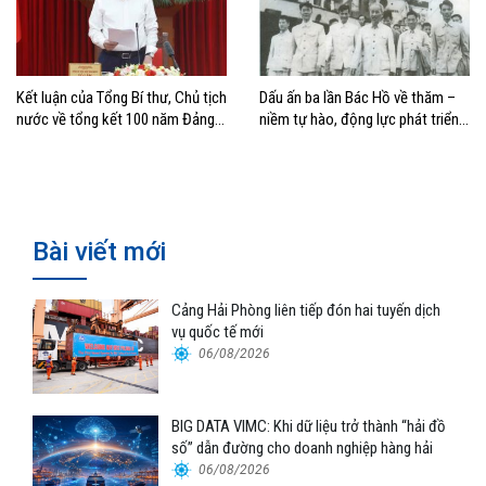
Kết luận của Tổng Bí thư, Chủ tịch
Dấu ấn ba lần Bác Hồ về thăm –
nước về tổng kết 100 năm Đảng
niềm tự hào, động lực phát triển
lãnh đạo cách mạng Việt Nam và
của Cảng Hải Phòng
40 năm thực hiện Cương lĩnh
Bài viết mới
Cảng Hải Phòng liên tiếp đón hai tuyến dịch
vụ quốc tế mới
06/08/2026
BIG DATA VIMC: Khi dữ liệu trở thành “hải đồ
số” dẫn đường cho doanh nghiệp hàng hải
06/08/2026