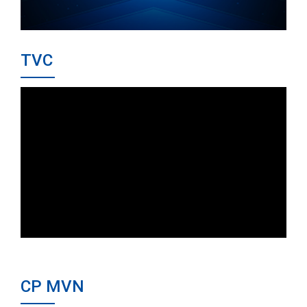
TVC
CP MVN