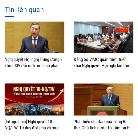
Tin liên quan
Nghị quyết Hội nghị Trung ương 3
Đảng bộ VIMC quán triệt, triển
khóa XIV đổi mới mô hình phát
khai Nghị quyết Hội nghị lần thứ
triển Việt Nam
ba Ban Chấp hành Trung ương
Đảng khóa XIV
[Infographic] Nghị quyết 10-
Phát biểu chỉ đạo của Tổng Bí
NQ/TW: Tư duy đột phá và mục
thư, Chủ tịch nước Tô Lâm tại Hội
tiêu chiến lược
nghị quán triệt và triển khai Nghị