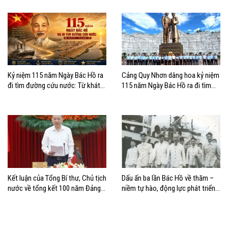
quyết 10-NQ/TW
Kỷ niệm 115 năm Ngày Bác Hồ ra
Cảng Quy Nhơn dâng hoa kỷ niệm
đi tìm đường cứu nước: Từ khát
115 năm Ngày Bác Hồ ra đi tìm
vọng độc lập đến khát vọng vươn
đường cứu nước
ra biển lớn
Kết luận của Tổng Bí thư, Chủ tịch
Dấu ấn ba lần Bác Hồ về thăm –
nước về tổng kết 100 năm Đảng
niềm tự hào, động lực phát triển
lãnh đạo cách mạng Việt Nam và
của Cảng Hải Phòng
40 năm thực hiện Cương lĩnh