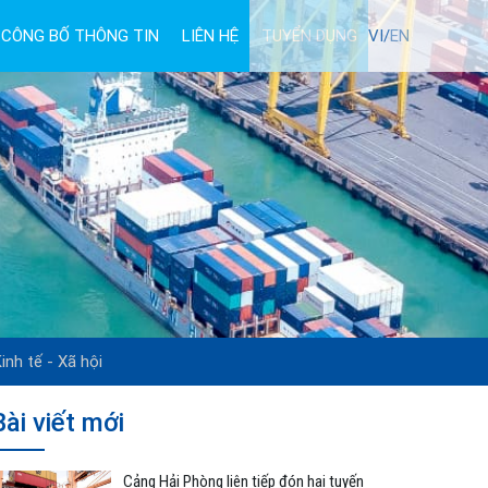
CÔNG BỐ THÔNG TIN
LIÊN HỆ
TUYỂN DỤNG
VI/
EN
inh tế - Xã hội
Bài viết mới
Cảng Hải Phòng liên tiếp đón hai tuyến