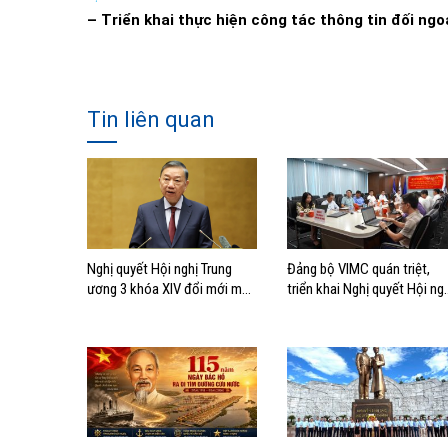
–
Triển khai thực hiện công tác thông tin đối n
Tin liên quan
Nghị quyết Hội nghị Trung
Đảng bộ VIMC quán triệt,
ương 3 khóa XIV đổi mới mô
triển khai Nghị quyết Hội ng
hình phát triển Việt Nam
lần thứ ba Ban Chấp hành
Trung ương Đảng khóa XIV