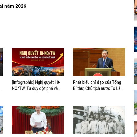
goại năm 2026
[Infographic] Nghị quyết 10-
Phát biểu chỉ đạo của Tổng
hị
NQ/TW: Tư duy đột phá và
Bí thư, Chủ tịch nước Tô Lâm
mục tiêu chiến lược
tại Hội nghị quán triệt và triển
khai Nghị quyết 10-NQ/TW