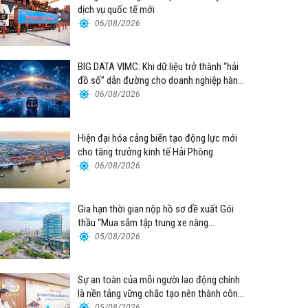
dịch vụ quốc tế mới
06/08/2026
BIG DATA VIMC: Khi dữ liệu trở thành “hải
đồ số” dẫn đường cho doanh nghiệp hàng
hải
06/08/2026
Hiện đại hóa cảng biển tạo động lực mới
cho tăng trưởng kinh tế Hải Phòng
06/08/2026
Gia hạn thời gian nộp hồ sơ đề xuất Gói
thầu “Mua sắm tập trung xe nâng
container thuộc Tổng công ty Hàng hải
05/08/2026
Việt Nam – CTCP”
Sự an toàn của mỗi người lao động chính
là nền tảng vững chắc tạo nên thành công
của Cảng Đà Nẵng
05/08/2026