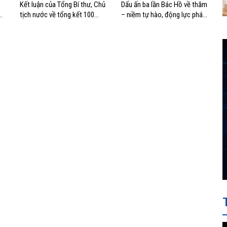
Kết luận của Tổng Bí thư, Chủ
Dấu ấn ba lần Bác Hồ về thăm
tịch nước về tổng kết 100
– niềm tự hào, động lực phát
năm Đảng lãnh đạo cách
triển của Cảng Hải Phòng
mạng Việt Nam và 40 năm
thực hiện Cương lĩnh