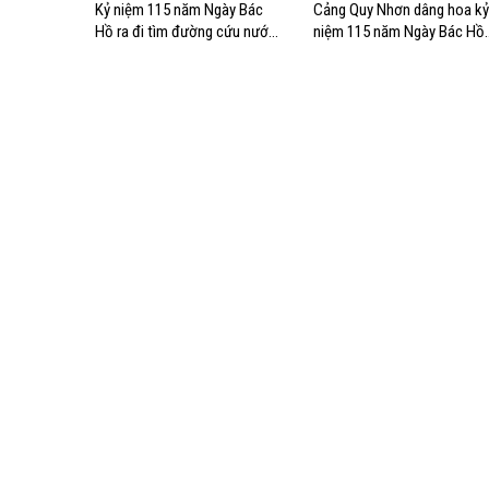
Kỷ niệm 115 năm Ngày Bác
Cảng Quy Nhơn dâng hoa kỷ
Hồ ra đi tìm đường cứu nước:
niệm 115 năm Ngày Bác Hồ
Từ khát vọng độc lập đến
ra đi tìm đường cứu nước
khát vọng vươn ra biển lớn