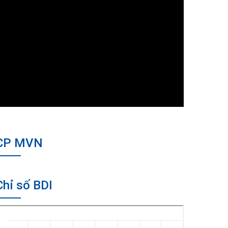
CP MVN
Chỉ số BDI