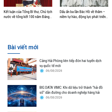
Kết luận của Tổng Bí thư, Chủ tịch
Dấu ấn ba lần Bác Hồ về thăm –
nước về tổng kết 100 năm Đảng
niềm tự hào, động lực phát triển
lãnh đạo cách mạng Việt Nam và
của Cảng Hải Phòng
40 năm thực hiện Cương lĩnh
Bài viết mới
Cảng Hải Phòng liên tiếp đón hai tuyến dịch
vụ quốc tế mới
06/08/2026
BIG DATA VIMC: Khi dữ liệu trở thành “hải đồ
số” dẫn đường cho doanh nghiệp hàng hải
06/08/2026