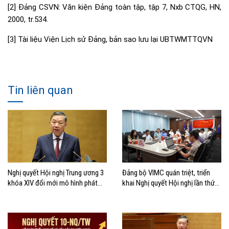
[2]
Đảng CSVN: Văn kiện Đảng toàn tập, tập 7, Nxb CTQG, HN,
2000, tr.534.
[3]
Tài liệu Viện Lịch sử Đảng, bản sao lưu lại UBTWMTTQVN
Tin liên quan
Nghị quyết Hội nghị Trung ương 3
Đảng bộ VIMC quán triệt, triển
khóa XIV đổi mới mô hình phát
khai Nghị quyết Hội nghị lần thứ
triển Việt Nam
ba Ban Chấp hành Trung ương
Đảng khóa XIV