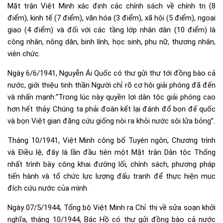
Mặt trận Việt Minh xác định các chính sách về chính trị (8
điểm), kinh tế (7 điểm), văn hóa (3 điểm), xã hội (5 điểm), ngoại
giao (4 điểm) và đối với các tầng lớp nhân dân (10 điểm) là
công nhân, nông dân, binh lính, học sinh, phụ nữ, thương nhân,
viên chức.
Ngày 6/6/1941, Nguyễn Ái Quốc có thư gửi thư tới đồng bào cả
nước, giới thiệu tinh thần Người chỉ rõ cơ hội giải phóng đã đến
và nhấn mạnh:“Trong lúc này quyền lợi dân tộc giải phóng cao
hơn hết thảy. Chúng ta phải đoàn kết lại đánh đổ bọn đế quốc
và bọn Việt gian đặng cứu giống nòi ra khỏi nước sôi lửa bỏng”.
Tháng 10/1941, Việt Minh công bố Tuyên ngôn, Chương trình
và Điều lệ, đây là lần đầu tiên một Mặt trận Dân tộc Thống
nhất trình bày công khai đường lối, chính sách, phương pháp
tiến hành và tổ chức lực lượng đấu tranh để thực hiện mục
đích cứu nước của mình.
Ngày 07/5/1944, Tổng bộ Việt Minh ra Chỉ thị về sửa soạn khởi
nghĩa, tháng 10/1944, Bác Hồ có thư gửi đồng bào cả nước