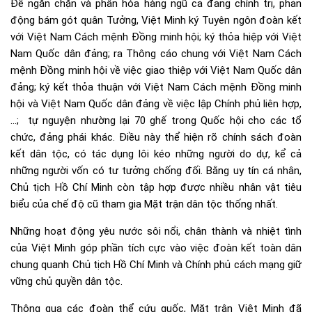
Để ngăn chặn và phân hóa hàng ngũ cả đảng chính trị, phản
động bám gót quân Tưởng, Việt Minh ký Tuyên ngôn đoàn kết
với Việt Nam Cách mệnh Đồng minh hội; ký thỏa hiệp với Việt
Nam Quốc dân đảng; ra Thông cáo chung với Việt Nam Cách
mệnh Đồng minh hội về việc giao thiệp với Việt Nam Quốc dân
đảng; ký kết thỏa thuận với Việt Nam Cách mệnh Đồng minh
hội và Việt Nam Quốc dân đảng về việc lập Chính phủ liên hợp,
…; tự nguyện nhường lại 70 ghế trong Quốc hội cho các tổ
chức, đảng phái khác. Điều này thể hiện rõ chính sách đoàn
kết dân tộc, có tác dụng lôi kéo những người do dự, kể cả
những người vốn có tư tưởng chống đối. Bằng uy tín cá nhân,
Chủ tịch Hồ Chí Minh còn tập hợp được nhiều nhân vật tiêu
biểu của chế độ cũ tham gia Mặt trận dân tộc thống nhất.
Những hoạt động yêu nước sôi nổi, chân thành và nhiệt tình
của Việt Minh góp phần tích cực vào việc đoàn kết toàn dân
chung quanh Chủ tịch Hồ Chí Minh và Chính phủ cách mạng giữ
vững chủ quyền dân tộc.
Thông qua các đoàn thể cứu quốc, Mặt trận Việt Minh đã