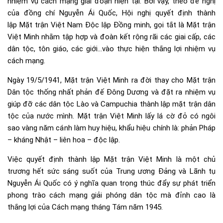
nhiệm vụ cách mạng giai đoạn hiện tại. Bởi vậy, theo đề nghị
của đồng chí Nguyễn Ái Quốc, Hội nghị quyết định thành
lập Mặt trận Việt Nam Độc lập Đồng minh, gọi tắt là Mặt trận
Việt Minh nhằm tập hợp và đoàn kết rộng rãi các giai cấp, các
dân tộc, tôn giáo, các giới…vào thực hiện thắng lợi nhiệm vụ
cách mạng.
Ngày 19/5/1941, Mặt trận Việt Minh ra đời thay cho Mặt trận
Dân tộc thống nhất phản đế Đông Dương và đặt ra nhiệm vụ
giúp đỡ các dân tộc Lào và Campuchia thành lập mặt trận dân
tộc của nước mình. Mặt trận Việt Minh lấy lá cờ đỏ có ngôi
sao vàng năm cánh làm huy hiệu, khẩu hiệu chính là: phản Pháp
– kháng Nhật – liên hoa – độc lập.
Việc quyết định thành lập Mặt trận Việt Minh là một chủ
trương hết sức sáng suốt của Trung ương Đảng và Lãnh tụ
Nguyễn Ái Quốc có ý nghĩa quan trọng thúc đẩy sự phát triển
phong trào cách mạng giải phóng dân tộc mà đỉnh cao là
thắng lợi của Cách mạng tháng Tám năm 1945.