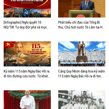
[Infographic] Nghị quyết 10-
Phát biểu chỉ đạo của Tổng Bí
NQ/TW: Tư duy đột phá và mục
thư, Chủ tịch nước Tô Lâm tại Hội
tiêu chiến lược
nghị quán triệt và triển khai Nghị
quyết 10-NQ/TW
Kỷ niệm 115 năm Ngày Bác Hồ ra
Cảng Quy Nhơn dâng hoa kỷ niệm
đi tìm đường cứu nước: Từ khát
115 năm Ngày Bác Hồ ra đi tìm
vọng độc lập đến khát vọng vươn
đường cứu nước
ra biển lớn