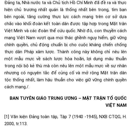
Đảng ta, Nhà nước ta và Chủ tịch Hồ Chí Minh đã đề ra và thực
hiện chủ trương nhất quán là thống nhất bên trong, tìm bạn
bên ngoài, tăng cường thực lực cách mạng trên cơ sở dựa
chắc vào khối đoàn kết toàn dân được tập hợp trong Mặt trận
Việt Minh và các đoàn thể cứu quốc. Nhờ đó, con thuyền cách
mạng Việt Nam vượt qua mọi thác ghềnh nguy hiểm, giữ vững
chính quyền, chủ động chuẩn bị cho cuộc kháng chiến chống
thực dân Pháp xâm lược. Thành công này không chỉ nêu lên
một mẫu mực về sách lược hòa hoãn, lợi dụng mâu thuẫn
trong nội bộ kẻ thù mà còn nêu lên một mẫu mực về sự nhân
nhượng có nguyên tắc để củng cố và mở rộng Mặt trận dân
tộc thống nhất, làm hậu thuẫn cho việc giữ vững chính quyền
cách mạng./.
BAN TUYÊN GIÁO TRUNG ƯƠNG – MẶT TRẬN TỔ QUỐC
VIỆT NAM
[1]
Văn kiện Đảng toàn tập, Tập 7 (1940 -1945), NXB CTQG, H.
2000, tr.113.