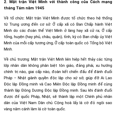
2. Mặt trận Việt Minh với thành công của Cách mạng
tháng Tám năm 1945
Về tổ chức: Mặt trận Việt Minh được tổ chức theo hệ thống
từ Trung ương đến cơ sở: Ở cấp xã có Ban Chấp hành Việt
Minh do các đoàn thể Việt Minh ở làng hay xã cử ra; Ở cấp
tổng, huyện (hay phủ, châu, quận); tỉnh, kỳ có Ban chấp ủy Việt
Minh của mỗi cấp tương ứng; Ở cấp toàn quốc có Tổng bộ Việt
Minh.
Về chủ trương: Mặt trận Việt Minh liên hiệp hết thảy các từng
lớp nhân dân không phân biệt tôn giáo, đảng phái, xu hướng
chính trị nào, giai cấp nào, đoàn kết chiến đấu để đánh đuổi
Pháp – Nhật giành quyền độc lập cho xứ sở; giúp đỡ Ai Lao
Độc lập Đồng minh và Cao Miên Độc lập Đồng minh để cùng
thành lập Đông Dương Độc lập Đồng minh. Sau khi đánh đuổi
được đế quốc Pháp, Nhật, sẽ thành lập một Chính phủ nhân
dân của Việt Nam Dân chủ Cộng hoà lấy lá cờ đỏ ngôi sao
vàng nǎm cánh làm lá cờ toàn quốc.