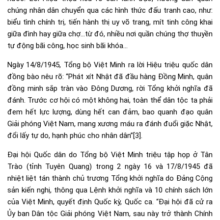
chúng nhân dân chuyển qua các hình thức đấu tranh cao, như:
biểu tình chính trị, tiến hành thị uy võ trang, mít tinh công khai
giữa đình hay giữa chợ…từ đó, nhiều nơi quần chúng thợ thuyền
tự động bãi công, học sinh bãi khóa…
Ngày 14/8/1945, Tổng bộ Việt Minh ra lời Hiệu triệu quốc dân
đồng bào nêu rõ: “Phát xít Nhật đã đầu hàng Đồng Minh, quân
đồng minh sắp tràn vào Đông Dương, rời Tổng khởi nghĩa đã
đánh. Trước cơ hội có một không hai, toàn thể dân tộc ta phải
đem hết lực lượng, dùng hết can đảm, bao quanh đạo quân
Giải phóng Việt Nam, mang xương máu ra đánh đuổi giặc Nhật,
đổi lấy tự do, hạnh phúc cho nhân dân”
[3]
.
Đại hội Quốc dân do Tổng bộ Việt Minh triệu tập họp ở Tân
Trào (tỉnh Tuyên Quang) trong 2 ngày 16 và 17/8/1945 đã
nhiệt liệt tán thành chủ trương Tổng khởi nghĩa do Đảng Cộng
sản kiến nghị, thông qua Lệnh khởi nghĩa và 10 chính sách lớn
của Việt Minh, quyết định Quốc kỳ, Quốc ca. “Đại hội đã cử ra
Ủy ban Dân tộc Giải phóng Việt Nam, sau này trở thành Chính