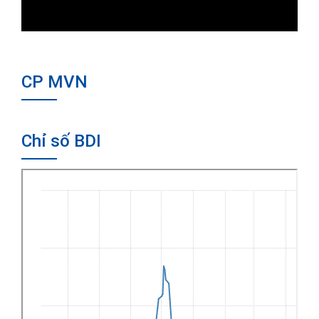
CP MVN
Chỉ số BDI