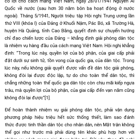
có lợi cho cách mạng Việt Nam, ngày 28/01/1941 Nguyễn Ái
Quốc về nước (sau hơn 30 năm bôn ba hoạt động ở nước
ngoài). Tháng 5/1941, Người triệu tập Hội nghị Trung ương lần
thứ VIII (khóa I) của Đảng ở Khuổi Nậm, Pác Bó, xã Trường Hà,
huyện Hà Quảng, tỉnh Cao Bằng, quyết định sự chuyển hướng
chỉ đạo chiến lược của Đảng – khẳng định giải phóng dân tộc
là nhiệm vụ hàng đầu của cách mạng Việt Nam. Hội nghị khẳng
định: “Trong lúc này, quyền lợi của bộ phận, của giai cấp phải
đặt dưới sự sinh tử, tồn vong của quốc gia, của dân tộc. Trong
lúc này, nếu không giải quyết được vấn đề dân tộc giải phóng,
không đòi lại được độc lập, tự do cho toàn thể dân tộc, thì
chẳng những toàn thể quốc gia dân tộc còn chịu mãi kiếp ngựa
trâu, mà quyền lợi của bộ phận, của giai cấp đến vạn năm cũng
không đòi lại được”
[1]
.
Để hoàn thành nhiệm vụ giải phóng dân tộc, phải vận dụng
phương pháp hiệu triệu hết sức thống thiết, làm sao đánh
thức được tinh thần dân tộc cho nhân dân, nên Mặt trận không
thể gọi như trước mà phải dùng tên khác phù hợp hơn với