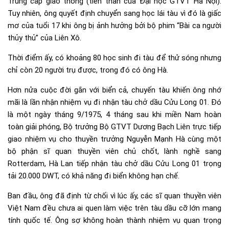
Trung cấp giao thông (tiền thân của Đại học GTVT Hà Nội).
Tuy nhiên, ông quyết định chuyển sang học lái tàu vì đó là giấc
mơ của tuổi 17 khi ông bị ảnh hưởng bởi bộ phim “Bài ca người
thủy thủ” của Liên Xô.
Thời điểm ấy, có khoảng 80 học sinh đi tàu để thử sóng nhưng
chỉ còn 20 người trụ được, trong đó có ông Hà.
Hơn nửa cuộc đời gắn với biển cả, chuyến tàu khiến ông nhớ
mãi là lần nhận nhiệm vụ đi nhận tàu chở dầu Cửu Long 01. Đó
là một ngày tháng 9/1975, 4 tháng sau khi miền Nam hoàn
toàn giải phóng, Bộ trưởng Bộ GTVT Dương Bạch Liên trực tiếp
giao nhiệm vụ cho thuyền trưởng Nguyễn Mạnh Hà cùng một
bộ phận sĩ quan thuyền viên chủ chốt, lành nghề sang
Rotterdam, Hà Lan tiếp nhận tàu chở dầu Cửu Long 01 trọng
tải 20.000 DWT, có khả năng đi biển không hạn chế.
Ban đầu, ông đã định từ chối vì lúc ấy, các sĩ quan thuyền viên
Việt Nam đều chưa ai quen làm việc trên tàu dầu cỡ lớn mang
tính quốc tế. Ông sợ không hoàn thành nhiệm vụ quan trọng