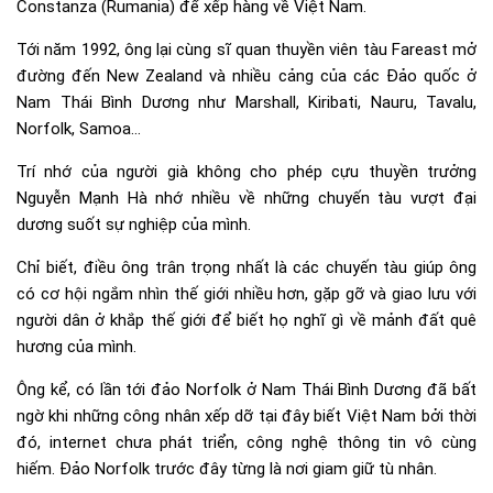
Constanza (Rumania) để xếp hàng về Việt Nam.
Tới năm 1992, ông lại cùng sĩ quan thuyền viên tàu Fareast mở
đường đến New Zealand và nhiều cảng của các Đảo quốc ở
Nam Thái Bình Dương như Marshall, Kiribati, Nauru, Tavalu,
Norfolk, Samoa…
Trí nhớ của người già không cho phép cựu thuyền trưởng
Nguyễn Mạnh Hà nhớ nhiều về những chuyến tàu vượt đại
dương suốt sự nghiệp của mình.
Chỉ biết, điều ông trân trọng nhất là các chuyến tàu giúp ông
có cơ hội ngắm nhìn thế giới nhiều hơn, gặp gỡ và giao lưu với
người dân ở khắp thế giới để biết họ nghĩ gì về mảnh đất quê
hương của mình.
Ông kể, có lần tới đảo Norfolk ở Nam Thái Bình Dương đã bất
ngờ khi những công nhân xếp dỡ tại đây biết Việt Nam bởi thời
đó, internet chưa phát triển, công nghệ thông tin vô cùng
hiếm. Đảo Norfolk trước đây từng là nơi giam giữ tù nhân.