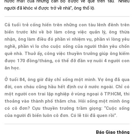
nước mắt của những cán bộ được về quê trên tàu. “Nhiều
người đã khóc vì được trở về nhà”, ông thổ lộ.
Cả tuổi trẻ cống hiến trên những con tàu lênh đênh trên
biển trước khi về bờ làm công việc quản lý, ông thừa
nhận, ông làm điều đó phần vì nhiệm vụ, phần vì lòng yêu
nghề, phần vì lo cho cuộc sống của người thân yêu chốn
quê nhà. Thuở ấy, công việc thuyền trưởng giúp ông kiếm
được 170 đồng/tháng, có thể đỡ đần vợ nuôi 4 người con
ăn học.
Ở tuổi 84, ông giờ đây chỉ sống một mình. Vợ ông đã qua
đời, con cháu cũng hầu hết định cư ở nước ngoài. Chỉ có
một người con trai lập nghiệp ở vùng ngoại ô TP.HCM, thi
thoảng vào thành phố thăm cha. Hỏi sống một mình ông
có cô đơn? Cựu thuyền trưởng trầm giọng: “Cuộc sống
của người đi biển luôn cô đơn. Có lẽ tôi đã quen rồi”.
Báo Giao thông