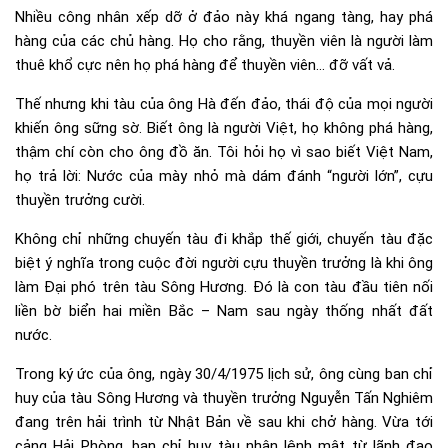
Nhiều công nhân xếp dỡ ở đảo này khá ngang tàng, hay phá
hàng của các chủ hàng. Họ cho rằng, thuyền viên là người làm
thuê khổ cực nên họ phá hàng để thuyền viên… đỡ vất vả.
Thế nhưng khi tàu của ông Hà đến đảo, thái độ của mọi người
khiến ông sững sờ. Biết ông là người Việt, họ không phá hàng,
thậm chí còn cho ông đồ ăn. Tôi hỏi họ vì sao biết Việt Nam,
họ trả lời: Nước của mày nhỏ mà dám đánh “người lớn”, cựu
thuyền trưởng cười.
Không chỉ những chuyến tàu đi khắp thế giới, chuyến tàu đặc
biệt ý nghĩa trong cuộc đời người cựu thuyền trưởng là khi ông
làm Đại phó trên tàu Sông Hương. Đó là con tàu đầu tiên nối
liền bờ biển hai miền Bắc – Nam sau ngày thống nhất đất
nước.
Trong ký ức của ông, ngày 30/4/1975 lịch sử, ông cùng ban chỉ
huy của tàu Sông Hương và thuyền trưởng Nguyễn Tấn Nghiêm
đang trên hải trình từ Nhật Bản về sau khi chở hàng. Vừa tới
cảng Hải Phòng, ban chỉ huy tàu nhận lệnh mật từ lãnh đạo