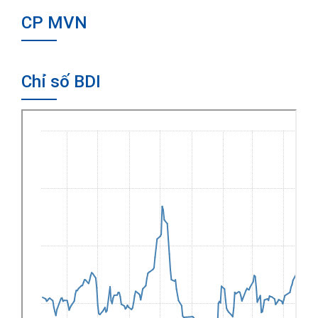
CP MVN
Chỉ số BDI