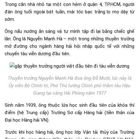
Trong căn nhà nhỏ tại một con hẻm ở quận 4, TP.HCM, người
đàn ông tuổi ngoài bát tuần, mái tóc bạc trắng lọ mọ dậy từ
sớm.
Ông nấu nướng ăn sáng và tự mình tập đi lại bằng chiếc ghế
lăn. Ông là Nguyễn Mạnh Hà – một trong những thuyền trưởng
mở đường cho ngành hàng hải hội nhập quốc tế với những
chuyến tàu viễn dương đầu tiên.
Thuyền trưởng Nguyễn Mạnh Hà đưa ông Đỗ Mười, lúc này là
Ủy viên Bộ Chính trị, Phó Thủ tướng Chính phủ thăm tàu Hậu
Giang tại cảng Hải Phòng năm 1977
Sinh năm 1939, ông thuộc lứa học sinh đầu tiên của khóa thí
điểm (hệ Trung cấp) Trường Sơ cấp Hàng hải (tiền thân của
Đại học Hàng hải VN).
Trước khi học hàng hải, ông học lớp Vận tải thủy của Trường