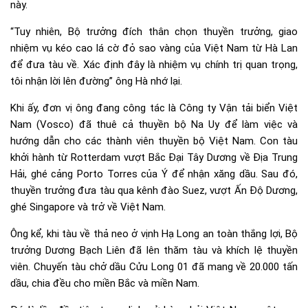
này.
“Tuy nhiên, Bộ trưởng đích thân chọn thuyền trưởng, giao
nhiệm vụ kéo cao lá cờ đỏ sao vàng của Việt Nam từ Hà Lan
để đưa tàu về. Xác định đây là nhiệm vụ chính trị quan trọng,
tôi nhận lời lên đường” ông Hà nhớ lại.
Khi ấy, đơn vị ông đang công tác là Công ty Vận tải biển Việt
Nam (Vosco) đã thuê cả thuyền bộ Na Uy để làm việc và
hướng dẫn cho các thành viên thuyền bộ Việt Nam. Con tàu
khởi hành từ Rotterdam vượt Bắc Đại Tây Dương về Địa Trung
Hải, ghé cảng Porto Torres của Ý để nhận xăng dầu. Sau đó,
thuyền trưởng đưa tàu qua kênh đào Suez, vượt Ấn Độ Dương,
ghé Singapore và trở về Việt Nam.
Ông kể, khi tàu về thả neo ở vịnh Hạ Long an toàn thắng lợi, Bộ
trưởng Dương Bạch Liên đã lên thăm tàu và khích lệ thuyền
viên. Chuyến tàu chở dầu Cửu Long 01 đã mang về 20.000 tấn
dầu, chia đều cho miền Bắc và miền Nam.