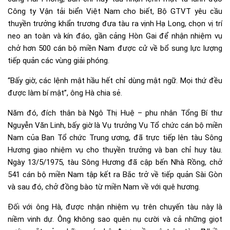
Công ty Vận tải biển Việt Nam cho biết, Bộ GTVT yêu cầu
thuyền trưởng khẩn trương đưa tàu ra vịnh Hạ Long, chọn vị trí
neo an toàn và kín đáo, gần cảng Hòn Gai để nhận nhiệm vụ
chở hơn 500 cán bộ miền Nam được cử về bổ sung lực lượng
tiếp quản các vùng giải phóng.
“Bấy giờ, các lệnh mật hầu hết chỉ dùng mật ngữ. Mọi thứ đều
được làm bí mật”, ông Hà chia sẻ.
Năm đó, đích thân bà Ngô Thị Huệ – phu nhân Tổng Bí thư
Nguyễn Văn Linh, bấy giờ là Vụ trưởng Vụ Tổ chức cán bộ miền
Nam của Ban Tổ chức Trung ương, đã trực tiếp lên tàu Sông
Hương giao nhiệm vụ cho thuyền trưởng và ban chỉ huy tàu.
Ngày 13/5/1975, tàu Sông Hương đã cập bến Nhà Rồng, chở
541 cán bộ miền Nam tập kết ra Bắc trở về tiếp quản Sài Gòn
và sau đó, chở đồng bào từ miền Nam về với quê hương.
Đối với ông Hà, được nhận nhiệm vụ trên chuyến tàu này là
niềm vinh dự. Ông không sao quên nụ cười và cả những giọt