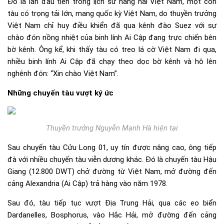
Đó là lần đầu tiên trong lịch sử hàng hải Việt Nam, một con
tàu có trọng tải lớn, mang quốc kỳ Việt Nam, do thuyền trưởng
Việt Nam chỉ huy điều khiển đã qua kênh đào Suez với sự
chào đón nồng nhiệt của binh lính Ai Cập đang trực chiến bên
bờ kênh. Ông kể, khi thấy tàu có treo lá cờ Việt Nam đi qua,
nhiều binh lính Ai Cập đã chạy theo dọc bờ kênh và hô lên
nghênh đón: “Xin chào Việt Nam”.
Những chuyến tàu vượt ký ức
Thuyền trưởng Nguyễn Mạnh Hà hiện tại
Sau chuyến tàu Cửu Long 01, uy tín được nâng cao, ông tiếp
đà với nhiều chuyến tàu viễn dương khác. Đó là chuyến tàu Hậu
Giang (12.800 DWT) chở đường từ Việt Nam, mở đường đến
cảng Alexandria (Ai Cập) trả hàng vào năm 1978.
Sau đó, tàu tiếp tục vượt Địa Trung Hải, qua các eo biển
Dardanelles, Bosphorus, vào Hắc Hải, mở đường đến cảng