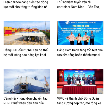
Hiện đại hóa cảng biển tạo động
Thử nghiệm tuyến vận tải
lực mới cho tăng trưởng kinh tế
container Nam Ninh – Cần Thơ,
Hải Phòng
mở thêm hướng kết nối logistics
cho ĐBSCL
Cảng SSIT đầu tư hai cẩu bờ thế
Cảng Cam Ranh tăng tốc bứt phá,
hệ mới, nâng cao năng lực khai
tạo nền tảng hoàn thành mục tiêu
thác cảng
tăng trưởng năm 2026
Cảng Hải Phòng đón chuyến tàu
VIMC và thành phố Đông Quản
RORO xuất khẩu đầu tiên của
tăng cường hợp tác, mở rộng kết