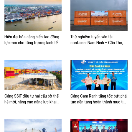
Hiện đại hóa cảng biển tạo động
Thử nghiệm tuyến vận tải
lực mới cho tăng trưởng kinh tế
container Nam Ninh – Cần Thơ,
Hải Phòng
mở thêm hướng kết nối logistics
cho ĐBSCL
Cảng SSIT đầu tư hai cẩu bờ thế
Cảng Cam Ranh tăng tốc bứt phá,
hệ mới, nâng cao năng lực khai
tạo nền tảng hoàn thành mục tiêu
thác cảng
tăng trưởng năm 2026