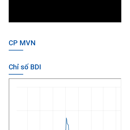
CP MVN
Chỉ số BDI