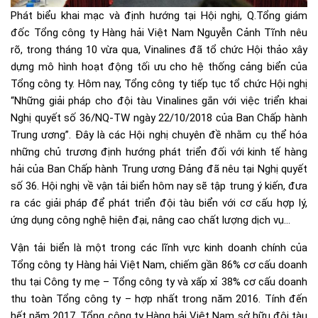
Phát biểu khai mạc và định hướng tại Hội nghị, Q.Tổng giám
đốc Tổng công ty Hàng hải Việt Nam Nguyễn Cảnh Tĩnh nêu
rõ, trong tháng 10 vừa qua, Vinalines đã tổ chức Hội thảo xây
dựng mô hình hoạt động tối ưu cho hệ thống cảng biển của
Tổng công ty. Hôm nay, Tổng công ty tiếp tục tổ chức Hội nghị
“Những giải pháp cho đội tàu Vinalines gắn với việc triển khai
Nghị quyết số 36/NQ-TW ngày 22/10/2018 của Ban Chấp hành
Trung ương”. Đây là các Hội nghị chuyên đề nhằm cụ thể hóa
những chủ trương định hướng phát triển đối với kinh tế hàng
hải của Ban Chấp hành Trung ương Đảng đã nêu tại Nghị quyết
số 36. Hội nghị về vận tải biển hôm nay sẽ tập trung ý kiến, đưa
ra các giải pháp để phát triển đội tàu biển với cơ cấu hợp lý,
ứng dụng công nghệ hiện đại, nâng cao chất lượng dịch vụ…
Vận tải biển là một trong các lĩnh vực kinh doanh chính của
Tổng công ty Hàng hải Việt Nam, chiếm gần 86% cơ cấu doanh
thu tại Công ty mẹ – Tổng công ty và xấp xỉ 38% cơ cấu doanh
thu toàn Tổng công ty – hợp nhất trong năm 2016. Tính đến
hết năm 2017, Tổng công ty Hàng hải Việt Nam sở hữu đội tàu