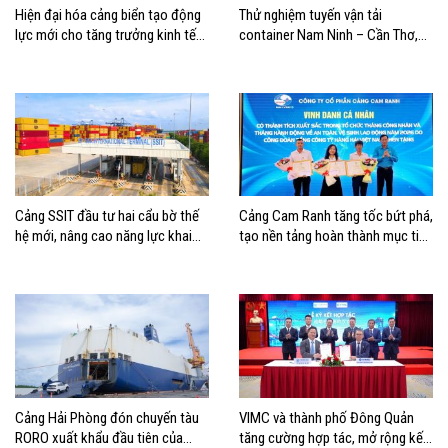
Hiện đại hóa cảng biển tạo động
Thử nghiệm tuyến vận tải
lực mới cho tăng trưởng kinh tế
container Nam Ninh – Cần Thơ,
Hải Phòng
mở thêm hướng kết nối logistics
cho ĐBSCL
Cảng SSIT đầu tư hai cẩu bờ thế
Cảng Cam Ranh tăng tốc bứt phá,
hệ mới, nâng cao năng lực khai
tạo nền tảng hoàn thành mục tiêu
thác cảng
tăng trưởng năm 2026
Cảng Hải Phòng đón chuyến tàu
VIMC và thành phố Đông Quản
RORO xuất khẩu đầu tiên của
tăng cường hợp tác, mở rộng kết