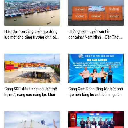
Hiện đại hóa cảng biển tạo động
Thử nghiệm tuyến vận tải
lực mới cho tăng trưởng kinh tế
container Nam Ninh – Cần Thơ,
Hải Phòng
mở thêm hướng kết nối logistics
cho ĐBSCL
Cảng SSIT đầu tư hai cẩu bờ thế
Cảng Cam Ranh tăng tốc bứt phá,
hệ mới, nâng cao năng lực khai
tạo nền tảng hoàn thành mục tiêu
thác cảng
tăng trưởng năm 2026