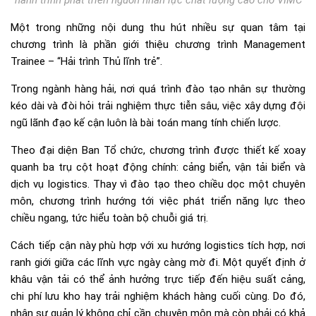
hành trình phát triển nguồn nhân lực chất lượng cao cho VIMC
Một trong những nội dung thu hút nhiều sự quan tâm tại
chương trình là phần giới thiệu chương trình Management
Trainee – “Hải trình Thủ lĩnh trẻ”.
Trong ngành hàng hải, nơi quá trình đào tạo nhân sự thường
kéo dài và đòi hỏi trải nghiệm thực tiễn sâu, việc xây dựng đội
ngũ lãnh đạo kế cận luôn là bài toán mang tính chiến lược.
Theo đại diện Ban Tổ chức, chương trình được thiết kế xoay
quanh ba trụ cột hoạt động chính: cảng biển, vận tải biển và
dịch vụ logistics. Thay vì đào tạo theo chiều dọc một chuyên
môn, chương trình hướng tới việc phát triển năng lực theo
chiều ngang, tức hiểu toàn bộ chuỗi giá trị.
Cách tiếp cận này phù hợp với xu hướng logistics tích hợp, nơi
ranh giới giữa các lĩnh vực ngày càng mờ đi. Một quyết định ở
khâu vận tải có thể ảnh hưởng trực tiếp đến hiệu suất cảng,
chi phí lưu kho hay trải nghiệm khách hàng cuối cùng. Do đó,
nhân sự quản lý không chỉ cần chuyên môn mà còn phải có khả