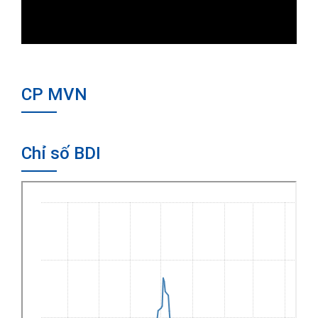
CP MVN
Chỉ số BDI