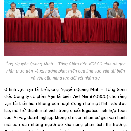
Ông Nguyễn Quang Minh – Tổng Giám đốc VOSCO chia sẻ góc
nhìn thực tiễn về xu hướng phát triển của lĩnh vực vận tải biển
và yêu cầu năng lực đối với nhân sự
Ở lĩnh vực vận tải biển, ông Nguyễn Quang Minh – Tổng Giám
đốc Công ty cổ phần Vận tải biển Việt Nam(VOSCO) cho rằng
vận tải biển hiện không còn hoạt động như một lĩnh vực độc
lập, mà trở thành mắt xích trong chuỗi logistics tích hợp toàn
cầu. Vì vậy, doanh nghiệp không chỉ cần nhân sự giỏi vận hành
mà còn cần những người có khả năng phân tích thị trường,