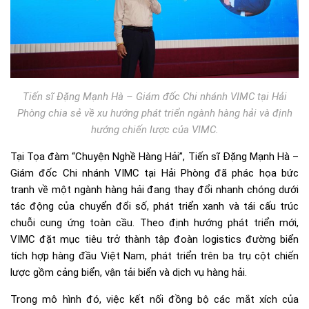
Tiến sĩ Đặng Mạnh Hà – Giám đốc Chi nhánh VIMC tại Hải
Phòng chia sẻ về xu hướng phát triển ngành hàng hải và định
hướng chiến lược của VIMC.
Tại Tọa đàm “Chuyện Nghề Hàng Hải”, Tiến sĩ Đặng Mạnh Hà –
Giám đốc Chi nhánh VIMC tại Hải Phòng đã phác họa bức
tranh về một ngành hàng hải đang thay đổi nhanh chóng dưới
tác động của chuyển đổi số, phát triển xanh và tái cấu trúc
chuỗi cung ứng toàn cầu. Theo định hướng phát triển mới,
VIMC đặt mục tiêu trở thành tập đoàn logistics đường biển
tích hợp hàng đầu Việt Nam, phát triển trên ba trụ cột chiến
lược gồm cảng biển, vận tải biển và dịch vụ hàng hải.
Trong mô hình đó, việc kết nối đồng bộ các mắt xích của