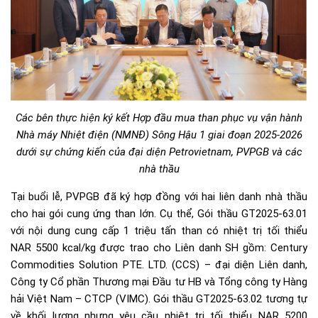
Các bên thực hiện ký kết Hợp đầu mua than phục vụ vận hành
Nhà máy Nhiệt điện (NMNĐ) Sông Hậu 1 giai đoạn 2025-2026
dưới sự chứng kiến của đại diện Petrovietnam, PVPGB và các
nhà thầu
Tại buổi lễ, PVPGB đã ký hợp đồng với hai liên danh nhà thầu
cho hai gói cung ứng than lớn. Cụ thể, Gói thầu GT2025-63.01
với nội dung cung cấp 1 triệu tấn than có nhiệt trị tối thiểu
NAR 5500 kcal/kg được trao cho Liên danh SH gồm: Century
Commodities Solution PTE. LTD. (CCS) – đại diện Liên danh,
Công ty Cổ phần Thương mại Đầu tư HB và Tổng công ty Hàng
hải Việt Nam – CTCP (VIMC). Gói thầu GT2025-63.02 tương tự
về khối lượng nhưng yêu cầu nhiệt trị tối thiểu NAR 5200