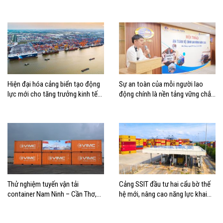
doanh nghiệp hàng hải
Hiện đại hóa cảng biển tạo động
Sự an toàn của mỗi người lao
lực mới cho tăng trưởng kinh tế
động chính là nền tảng vững chắc
Hải Phòng
tạo nên thành công của Cảng Đà
Nẵng
Thử nghiệm tuyến vận tải
Cảng SSIT đầu tư hai cẩu bờ thế
container Nam Ninh – Cần Thơ,
hệ mới, nâng cao năng lực khai
mở thêm hướng kết nối logistics
thác cảng
cho ĐBSCL