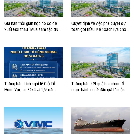
Gia hạn thời gian nộp hồ sơ đề
Quyết định về việc phê duyệt dự
xuất Gói thầu “Mua sắm tập trung
toán gói thầu; Kế hoạch lựa chọn
xe nâng container thuộc Tổng
nhà thầu mua sắm tập trung xe
công ty Hàng hải Việt Nam –
nâng container thuộc Tổng công
CTCP”
ty Hàng hải Việt Nam – CTCP
Thông báo Lịch nghỉ lễ Giỗ Tổ
Thông báo kết quả lựa chọn tổ
Hùng Vương, 30/4 và 1/5 năm
chức hành nghề đấu giá tài sản
2026