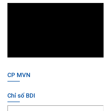
CP MVN
Chỉ số BDI