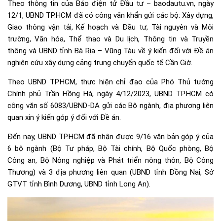
Theo thông tin của Báo điện tử Đầu tư – baodautu.vn, ngày
12/1, UBND TP.HCM đã có công văn khẩn gửi các bộ: Xây dựng,
Giao thông vận tải, Kế hoạch và Đầu tư, Tài nguyên và Môi
trường, Văn hóa, Thể thao và Du lịch, Thông tin và Truyền
thông và UBND tỉnh Bà Rịa – Vũng Tàu về ý kiến đối với Đề án
nghiên cứu xây dựng cảng trung chuyển quốc tế Cần Giờ.
Theo UBND TP.HCM, thực hiện chỉ đạo của Phó Thủ tướng
Chính phủ Trần Hồng Hà, ngày 4/12/2023, UBND TP.HCM có
công văn số 6083/UBND-DA gửi các Bộ ngành, địa phương liên
quan xin ý kiến góp ý đối với Đề án.
Đến nay, UBND TP.HCM đã nhận được 9/16 văn bản góp ý của
6 bộ ngành (Bộ Tư pháp, Bộ Tài chính, Bộ Quốc phòng, Bộ
Công an, Bộ Nông nghiệp và Phát triển nông thôn, Bộ Công
Thương) và 3 địa phương liên quan (UBND tỉnh Đồng Nai, Sở
GTVT tỉnh Bình Dương, UBND tỉnh Long An).