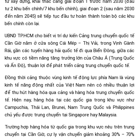
tư xây dựng, khai thác cảng giai đoạn 1 trước năm 2030 (đầu
tư 2 khu bến chính/7 khu bến chính), giai đoạn 2 (sau năm 2030
đến năm 2045) sẽ tiếp tục đầu tư hoàn thành toàn bộ các khu
bến chính còn lại.
UBND TP.HCM cho biết vị trí dự kiến Cảng trung chuyển quốc tế
Cần Giờ nằm ở cửa sông Cái Mép – Thị Vải, trong Vịnh Gành
Rái, gần các tuyến hàng hải quốc tế đi qua Biển Đông, giữa các
khu vực có tiềm năng tăng trưởng lớn của Châu Á (Trung Quốc
và Ấn Độ), thuận lợi để phát triển cảng trung chuyển quốc tế.
Đồng thời cảng thuộc vùng kinh tế động lực phía Nam là vùng
kinh tế năng động nhất của Việt Nam nên có nhiều thuận lợi
để thu hút hàng hóa qua cảng và hàng hóa trung chuyển quốc
tế. Hiện nay, hàng hóa tại các quốc gia trong khu vực như
Campuchia, Thái Lan, Brunei, Nam Trung Quốc và Philippines
chủ yếu được trung chuyển tại Singapore hay Malaysia.
Trường hợp hàng hóa từ quốc gia trong khu vực nêu trên trung
chuyển tại Cần Giờ, cự ly vận chuyển giảm khoảng 30% – 70%