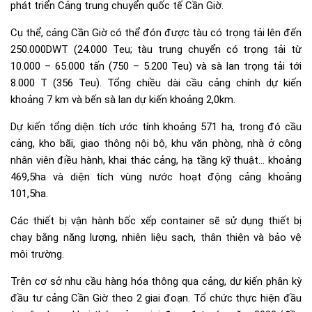
phát triển Cảng trung chuyển quốc tế Cần Giờ.
Cụ thể, cảng Cần Giờ có thể đón được tàu có trọng tải lên đến
250.000DWT (24.000 Teu; tàu trung chuyển có trọng tải từ
10.000 – 65.000 tấn (750 – 5.200 Teu) và sà lan trọng tải tới
8.000 T (356 Teu). Tổng chiều dài cầu cảng chính dự kiến
khoảng 7 km và bến sà lan dự kiến khoảng 2,0km.
Dự kiến tổng diện tích ước tính khoảng 571 ha, trong đó cầu
cảng, kho bãi, giao thông nội bộ, khu văn phòng, nhà ở công
nhân viên điều hành, khai thác cảng, hạ tầng kỹ thuật… khoảng
469,5ha và diện tích vùng nước hoạt động cảng khoảng
101,5ha.
Các thiết bị vận hành bốc xếp container sẽ sử dụng thiết bị
chạy bằng năng lượng, nhiên liệu sạch, thân thiện và bảo vệ
môi trường.
Trên cơ sở nhu cầu hàng hóa thông qua cảng, dự kiến phân kỳ
đầu tư cảng Cần Giờ theo 2 giai đoạn. Tổ chức thực hiện đầu