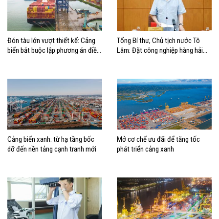
Đón tàu lớn vượt thiết kế: Cảng
Tổng Bí thư, Chủ tịch nước Tô
biển bắt buộc lập phương án điều
Lâm: Đặt công nghiệp hàng hải
động, đánh giá rủi ro
đúng vị trí trong chiến lược xây
dựng Việt Nam trở thành quốc gia
biển mạnh
Cảng biển xanh: từ hạ tầng bốc
Mở cơ chế ưu đãi để tăng tốc
dỡ đến nền tảng cạnh tranh mới
phát triển cảng xanh