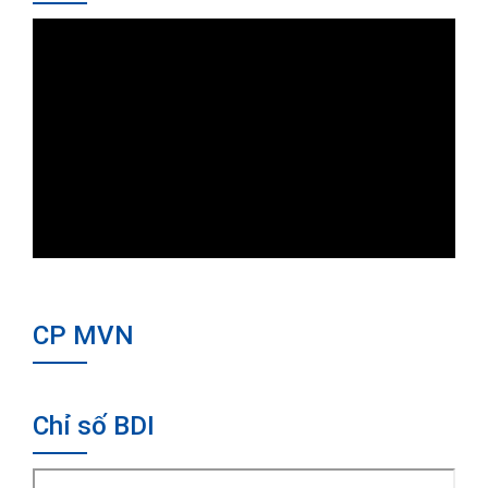
CP MVN
Chỉ số BDI