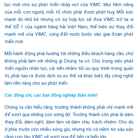
lực mới cho sự phát triển nhảy vọt của VIMC. Mọi tiềm năng
của mỗi con người, mỗi tổ chức phải được phát huy, Mỗi sức
mạnh dù nhỏ bé nhưng có sự hợp lực sẽ đưa VIMC trở lại vị
thế SỐ 1 của ngành hàng hải Việt Nam, thể hiện sự thay đổi
mạnh mẽ của VIMC, cùng đất nước bước vào giai đoạn phát
triển mới.
Mỗi hành động phải hướng tới những điều khách hàng cần, chứ
không phải làm với những gì Chúng ta có. Chú trọng việc phát
triển nguồn nhân lực, cải tiến nhằm tối ưu quy trình trong quản
trị, phải tạo ra được dịch vụ ưu thế và khác biệt, lấy công nghệ
làm nền tảng cho sự phát triển.
Các đồng chí, các bạn đồng nghiệp thân mến!
Chúng ta cần hiểu rằng, trưởng thành không phải chỉ mạnh mẽ
để vượt qua những con sóng dữ. Trưởng thành còn phải là dám
thay đổi, dám nghĩ, dám làm và dám chịu trách nhiệm. Cho dù
ở phía trước còn nhiều sóng gió, nhưng tôi có niềm tin sâu sắc
rằng con tàu VIMC sẽ vượt qua để tiến ra biển lớn.