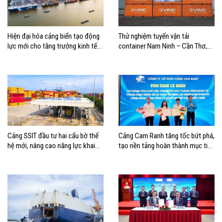
Hiện đại hóa cảng biển tạo động
Thử nghiệm tuyến vận tải
lực mới cho tăng trưởng kinh tế
container Nam Ninh – Cần Thơ,
Hải Phòng
mở thêm hướng kết nối logistics
cho ĐBSCL
Cảng SSIT đầu tư hai cẩu bờ thế
Cảng Cam Ranh tăng tốc bứt phá,
hệ mới, nâng cao năng lực khai
tạo nền tảng hoàn thành mục tiêu
thác cảng
tăng trưởng năm 2026