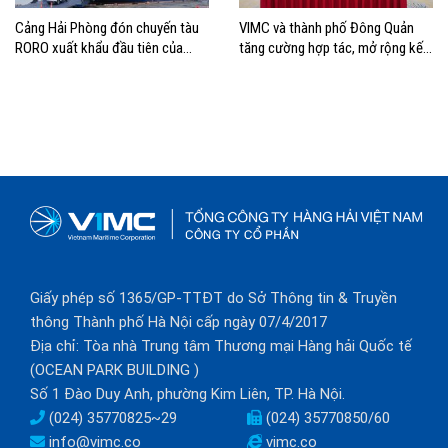
Cảng Hải Phòng đón chuyến tàu
VIMC và thành phố Đông Quản
RORO xuất khẩu đầu tiên của
tăng cường hợp tác, mở rộng kết
Hyundai Glovis
nối logistics và thương mại Việt
Nam – Trung Quốc
Giấy phép số 1365/GP-TTĐT do Sở Thông tin & Truyền
thông Thành phố Hà Nội cấp ngày 07/4/2017
Địa chỉ: Tòa nhà Trung tâm Thương mại Hàng hải Quốc tế
(OCEAN PARK BUILDING )
Số 1 Đào Duy Anh, phường Kim Liên, TP. Hà Nội.
(024) 35770825~29
(024) 35770850/60
info@vimc.co
vimc.co