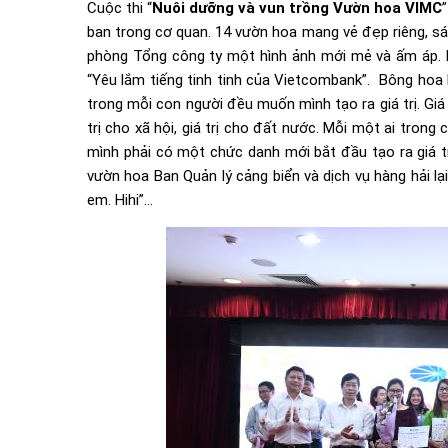
Cuộc thi “
Nuôi dưỡng và vun trồng Vườn hoa VIMC
ban trong cơ quan. 14 vườn hoa mang vẻ đẹp riêng, sá
phòng Tổng công ty một hình ảnh mới mẻ và ấm áp. 
“Yêu lắm tiếng tinh tinh của Vietcombank”. Bông hoa
trong mỗi con người đều muốn mình tạo ra giá trị. Giá tr
trị cho xã hội, giá trị cho đất nước. Mỗi một ai trong
mình phải có một chức danh mới bắt đầu tạo ra giá t
vườn hoa Ban Quản lý cảng biển và dịch vụ hàng hải lạ
em. Hihi”…