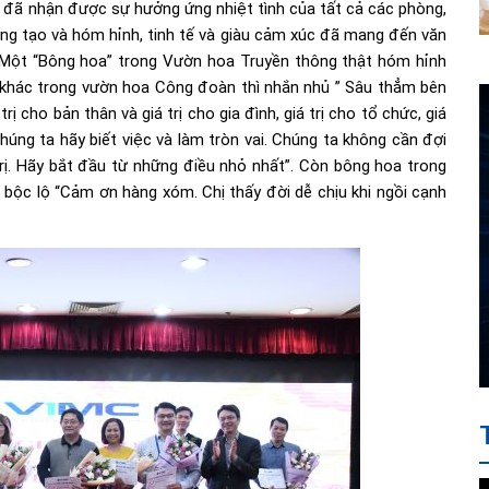
” đã nhận được sự hưởng ứng nhiệt tình của tất cả các phòng,
ng tạo và hóm hỉnh, tinh tế và giàu cảm xúc đã mang đến văn
Một “Bông hoa” trong Vườn hoa Truyền thông thật hóm hỉnh
 khác trong vườn hoa Công đoàn thì nhắn nhủ ” Sâu thẳm bên
ị cho bản thân và giá trị cho gia đình, giá trị cho tổ chức, giá
 chúng ta hãy biết việc và làm tròn vai. Chúng ta không cần đợi
rị. Hãy bắt đầu từ những điều nhỏ nhất”. Còn bông hoa trong
i bộc lộ “Cảm ơn hàng xóm. Chị thấy đời dễ chịu khi ngồi cạnh