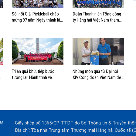
Sôi nổi Giải Pickleball chào
Đoàn Thanh niên Tổng công
mừng 97 năm Ngày thành lập
ty Hàng hải Việt Nam tham
ng
Công đoàn Việt Nam
quan, học tập thực tế tại Nhà
Quốc hội
Tri ân quá khứ, tiếp bước
Những món quà từ Đại hội
a
tương lai: Hành trình về
XIV Công đoàn Việt Nam đến
nguồn của Cảng Sài Gòn và
với đoàn viên, NLĐ ngành
Cảng Quy Nhơn
Hàng hải
Giấy phép số 1365/GP-TTĐT do Sở Thông tin & Truyền thô
Địa chỉ: Tòa nhà Trung tâm Thương mại Hàng hải Quốc tế 