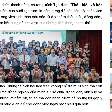
ổ chức thành công chương trình Tọa đàm “
Thấu hiểu và kết
Dư âm của buổi tọa đàm là cảm hứng để các cán bộ, nhân viên
 động viên tinh thần sâu sắc từ đó thêm thấu hiểu, đồng cảm,
àn kết cùng nỗ lực vượt qua những khó khăn, thách thức.
uan. Chúng ta đến nơi làm việc không chỉ để mưu sinh mà còn
hững đồng nghiệp của mình sự sẻ chia, động viên, khích lệ và
ững lời cảm ơn, tri ân mà còn nhận được cả những lời góp ý
ới mục đích để cho công việc ngày một hiệu quả hơn.