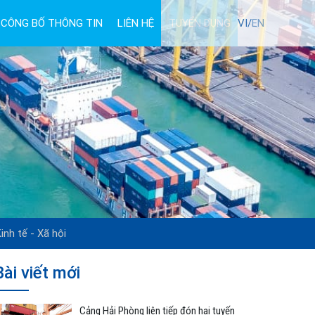
CÔNG BỐ THÔNG TIN
LIÊN HỆ
TUYỂN DỤNG
VI/
EN
inh tế - Xã hội
Bài viết mới
Cảng Hải Phòng liên tiếp đón hai tuyến