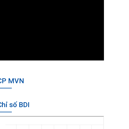
CP MVN
Chỉ số BDI