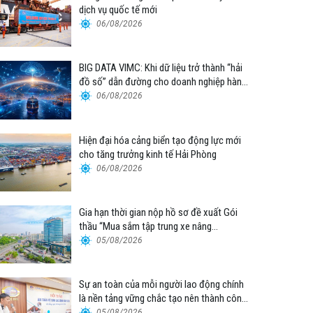
dịch vụ quốc tế mới
06/08/2026
BIG DATA VIMC: Khi dữ liệu trở thành “hải
đồ số” dẫn đường cho doanh nghiệp hàng
hải
06/08/2026
Hiện đại hóa cảng biển tạo động lực mới
cho tăng trưởng kinh tế Hải Phòng
06/08/2026
Gia hạn thời gian nộp hồ sơ đề xuất Gói
thầu “Mua sắm tập trung xe nâng
container thuộc Tổng công ty Hàng hải
05/08/2026
Việt Nam – CTCP”
Sự an toàn của mỗi người lao động chính
là nền tảng vững chắc tạo nên thành công
của Cảng Đà Nẵng
05/08/2026