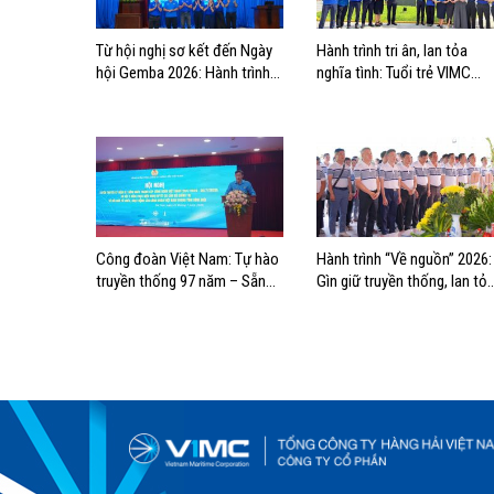
Từ hội nghị sơ kết đến Ngày
Hành trình tri ân, lan tỏa
hội Gemba 2026: Hành trình
nghĩa tình: Tuổi trẻ VIMC
khẳng định bản lĩnh tuổi trẻ
hướng về biển đảo quê hươ
VIMC
Công đoàn Việt Nam: Tự hào
Hành trình “Về nguồn” 2026:
truyền thống 97 năm – Sẵn
Gìn giữ truyền thống, lan tỏ
sàng bước vào kỷ nguyên mới
trách nhiệm