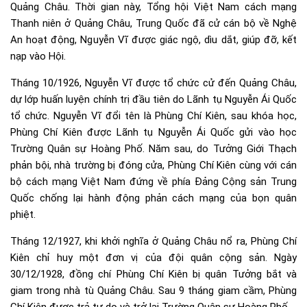
Quảng Châu. Thời gian này, Tổng hội Việt Nam cách mạng
Thanh niên ở Quảng Châu, Trung Quốc đã cử cán bộ về Nghệ
An hoạt động, Nguyễn Vĩ được giác ngộ, dìu dắt, giúp đỡ, kết
nạp vào Hội.
Tháng 10/1926, Nguyễn Vĩ được tổ chức cử đến Quảng Châu,
dự lớp huấn luyện chính trị đầu tiên do Lãnh tụ Nguyễn Ái Quốc
tổ chức. Nguyễn Vĩ đổi tên là Phùng Chí Kiên, sau khóa học,
Phùng Chí Kiên được Lãnh tụ Nguyễn Ái Quốc gửi vào học
Trường Quân sự Hoàng Phố. Năm sau, do Tưởng Giới Thạch
phản bội, nhà trường bị đóng cửa, Phùng Chí Kiên cùng với cán
bộ cách mạng Việt Nam đứng về phía Đảng Cộng sản Trung
Quốc chống lại hành động phản cách mạng của bọn quân
phiệt.
Tháng 12/1927, khi khởi nghĩa ở Quảng Châu nổ ra, Phùng Chí
Kiên chỉ huy một đơn vị của đội quân cộng sản. Ngày
30/12/1928, đồng chí Phùng Chí Kiên bị quân Tưởng bắt và
giam trong nhà tù Quảng Châu. Sau 9 tháng giam cầm, Phùng
Chí Kiên được trả tự do và trở lại Trường Quân sự Hoàng Phố.