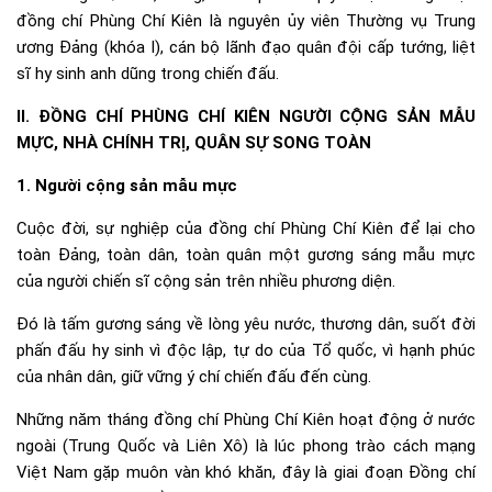
đồng chí Phùng Chí Kiên là nguyên ủy viên Thường vụ Trung
ương Đảng (khóa I), cán bộ lãnh đạo quân đội cấp tướng, liệt
sĩ hy sinh anh dũng trong chiến đấu.
II. ĐỒNG CHÍ PHÙNG CHÍ KIÊN NGƯỜI CỘNG SẢN MẪU
MỰC, NHÀ CHÍNH TRỊ, QUÂN SỰ SONG TOÀN
1. Người cộng sản mẫu mực
Cuộc đời, sự nghiệp của đồng chí Phùng Chí Kiên để lại cho
toàn Đảng, toàn dân, toàn quân một gương sáng mẫu mực
của người chiến sĩ cộng sản trên nhiều phương diện.
Đó là tấm gương sáng về lòng yêu nước, thương dân, suốt đời
phấn đấu hy sinh vì độc lập, tự do của Tổ quốc, vì hạnh phúc
của nhân dân, giữ vững ý chí chiến đấu đến cùng.
Những năm tháng đồng chí Phùng Chí Kiên hoạt động ở nước
ngoài (Trung Quốc và Liên Xô) là lúc phong trào cách mạng
Việt Nam gặp muôn vàn khó khăn, đây là giai đoạn Đồng chí