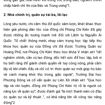
chấp hành chỉ thị của Bác và Trung ương”1.
2. Nhà chính trị, quân sự tài ba, lỗi lạc
Lòng yêu nước, chi căm thù đế quốc xâm lược, khát khao thực
hiện giải phóng dân tộc của đồng chí Phùng Chí Kiên đã gây
được những ấn tượng mạnh mẽ đối với Lãnh tụ Nguyễn Ái
Quốc. Tố chất thông minh, nhạy cảm trong học tập tiếp thu
khoa học quân sự của Đồng chí đã được Trường Quân sự
Hoàng Phố, nơi Phùng Chí Kiên theo học khóa V nhận xét “rất
nghiêm chỉnh, cần cù lao động, dốc hết sức để học tập, bởi vì
họ biết rằng để giành chính quyền về tay công nông, phải cầm
lấy vũ khí chiến đấu và chỉ có tri thức quân sự mới giúp họ bảo
vệ cách mạng khỏi thù trong, giặc ngoài”; Trường Đại học
Phương Đông và cố vấn quân sự Liên Xô nhận xét: “Qua học
tập và rèn luyện, đồng chí Phùng Chí Kiên tỏ rõ là người có
năng lực về quân sự”; được đánh giá “là một thanh niên có đầu
óc quân sự và kỹ thuật…”, có khả năng lớn về công tác năng
động”2.