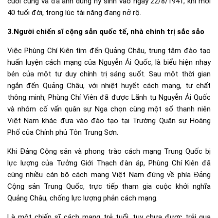
cuối cùng và đã anh dũng hy sinh vào ngày 22/8/1941, khi mới
40 tuổi đời, trong lúc tài năng đang nở rộ.
3.Người chiến sĩ cộng sản quốc tế, nhà chính trị sắc sảo
Việc Phùng Chí Kiên tìm đến Quảng Châu, trung tâm đào tạo
huấn luyện cách mạng của Nguyễn Ái Quốc, là biểu hiện nhạy
bén của một tư duy chính trị sáng suốt. Sau một thời gian
ngắn đến Quảng Châu, với nhiệt huyết cách mạng, tư chất
thông minh, Phùng Chí Viên đã được Lãnh tụ Nguyễn Ái Quốc
và nhóm cố vấn quân sự Nga chọn cùng một số thanh niên
Việt Nam khác đưa vào đào tạo tại Trường Quân sự Hoàng
Phố của Chính phủ Tôn Trung Sơn.
Khi Đảng Cộng sản và phong trào cách mạng Trung Quốc bị
lực lượng của Tưởng Giới Thạch đàn áp, Phùng Chí Kiên đã
cùng nhiều cán bộ cách mạng Việt Nam đứng về phía Đảng
Cộng sản Trung Quốc, trực tiếp tham gia cuộc khởi nghĩa
Quảng Châu, chống lực lượng phản cách mạng.
Là một chiến sĩ cách mạng trẻ tuổi, tuy chưa được trải qua