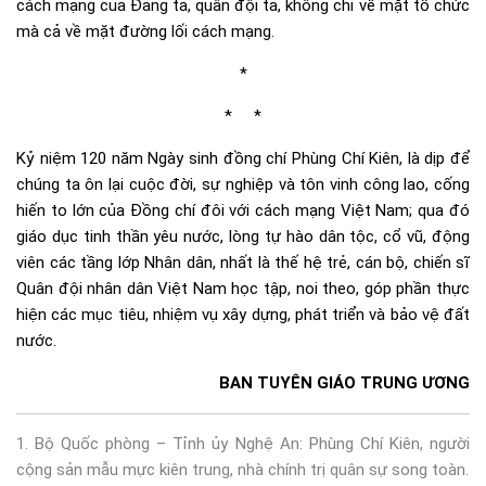
cách mạng của Đảng ta, quân đội ta, không chỉ về mặt tổ chức
mà cả về mặt đường lối cách mạng.
*
* *
Kỷ niệm 120 năm Ngày sinh đồng chí Phùng Chí Kiên, là dịp để
chúng ta ôn lại cuộc đời, sự nghiệp và tôn vinh công lao, cống
hiến to lớn của Đồng chí đôi với cách mạng Việt Nam; qua đó
giáo dục tinh thần yêu nước, lòng tự hào dân tộc, cổ vũ, động
viên các tầng lớp Nhân dân, nhất là thế hệ trẻ, cán bộ, chiến sĩ
Quân đội nhân dân Việt Nam học tập, noi theo, góp phần thực
hiện các mục tiêu, nhiệm vụ xây dựng, phát triển và bảo vệ đất
nước.
BAN TUYÊN GIÁO TRUNG ƯƠNG
1. Bộ Quốc phòng – Tỉnh ủy Nghệ An: Phùng Chí Kiên, người
cộng sản mẫu mực kiên trung, nhà chính trị quân sự song toàn.