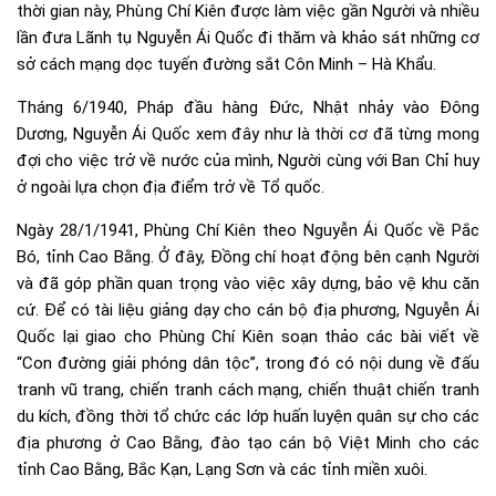
thời gian này, Phùng Chí Kiên được làm việc gần Người và nhiều
lần đưa Lãnh tụ Nguyễn Ái Quốc đi thăm và khảo sát những cơ
sở cách mạng dọc tuyến đường sắt Côn Minh – Hà Khẩu.
Tháng 6/1940, Pháp đầu hàng Đức, Nhật nhảy vào Đông
Dương, Nguyễn Ái Quốc xem đây như là thời cơ đã từng mong
đợi cho việc trở về nước của mình, Người cùng với Ban Chỉ huy
ở ngoài lựa chọn địa điểm trở về Tổ quốc.
Ngày 28/1/1941, Phùng Chí Kiên theo Nguyễn Ái Quốc về Pắc
Bó, tỉnh Cao Bằng. Ở đây, Đồng chí hoạt động bên cạnh Người
và đã góp phần quan trọng vào việc xây dựng, bảo vệ khu căn
cứ. Để có tài liệu giảng dạy cho cán bộ địa phương, Nguyễn Ái
Quốc lại giao cho Phùng Chí Kiên soạn thảo các bài viết về
“Con đường giải phóng dân tộc”, trong đó có nội dung về đấu
tranh vũ trang, chiến tranh cách mạng, chiến thuật chiến tranh
du kích, đồng thời tổ chức các lớp huấn luyện quân sự cho các
địa phương ở Cao Bằng, đào tạo cán bộ Việt Minh cho các
tỉnh Cao Bằng, Bắc Kạn, Lạng Sơn và các tỉnh miền xuôi.