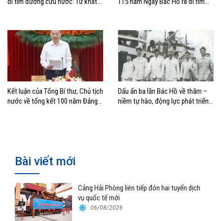
đi tìm đường cứu nước: Từ khát
115 năm Ngày Bác Hồ ra đi tìm
vọng độc lập đến khát vọng vươn
đường cứu nước
ra biển lớn
Kết luận của Tổng Bí thư, Chủ tịch
Dấu ấn ba lần Bác Hồ về thăm –
nước về tổng kết 100 năm Đảng
niềm tự hào, động lực phát triển
lãnh đạo cách mạng Việt Nam và
của Cảng Hải Phòng
40 năm thực hiện Cương lĩnh
Bài viết mới
Cảng Hải Phòng liên tiếp đón hai tuyến dịch
vụ quốc tế mới
06/08/2026