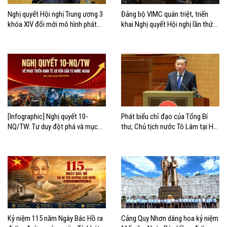
Nghị quyết Hội nghị Trung ương 3
Đảng bộ VIMC quán triệt, triển
khóa XIV đổi mới mô hình phát
khai Nghị quyết Hội nghị lần thứ
triển Việt Nam
ba Ban Chấp hành Trung ương
Đảng khóa XIV
[Infographic] Nghị quyết 10-
Phát biểu chỉ đạo của Tổng Bí
NQ/TW: Tư duy đột phá và mục
thư, Chủ tịch nước Tô Lâm tại Hội
tiêu chiến lược
nghị quán triệt và triển khai Nghị
quyết 10-NQ/TW
Kỷ niệm 115 năm Ngày Bác Hồ ra
Cảng Quy Nhơn dâng hoa kỷ niệm