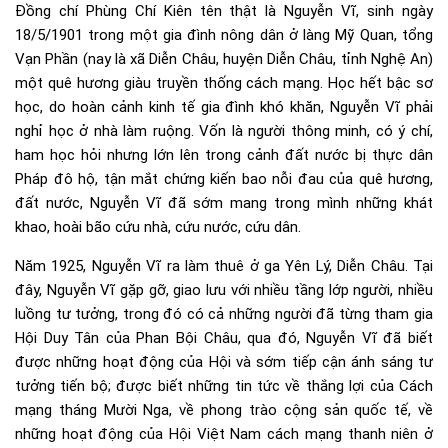
Đồng chí Phùng Chí Kiên tên thật là Nguyễn Vĩ, sinh ngày
18/5/1901 trong một gia đình nông dân ở làng Mỹ Quan, tổng
Vạn Phần (nay là xã Diễn Châu, huyện Diễn Châu, tỉnh Nghệ An)
một quê hương giàu truyền thống cách mạng. Học hết bậc sơ
học, do hoàn cảnh kinh tế gia đình khó khăn, Nguyễn Vĩ phải
nghỉ học ở nhà làm ruộng. Vốn là người thông minh, có ý chí,
ham học hỏi nhưng lớn lên trong cảnh đất nước bị thực dân
Pháp đô hộ, tận mắt chứng kiến bao nỗi đau của quê hương,
đất nước, Nguyễn Vĩ đã sớm mang trong mình những khát
khao, hoài bão cứu nhà, cứu nước, cứu dân.
Năm 1925, Nguyễn Vĩ ra làm thuê ở ga Yên Lý, Diễn Châu. Tại
đây, Nguyễn Vĩ gặp gỡ, giao lưu với nhiều tầng lớp người, nhiều
luồng tư tưởng, trong đó có cả những người đã từng tham gia
Hội Duy Tân của Phan Bội Châu, qua đó, Nguyễn Vĩ đã biết
được những hoạt động của Hội và sớm tiếp cận ánh sáng tư
tưởng tiến bộ; được biết những tin tức về thắng lợi của Cách
mạng tháng Mười Nga, về phong trào cộng sản quốc tế, về
những hoạt động của Hội Việt Nam cách mạng thanh niên ở