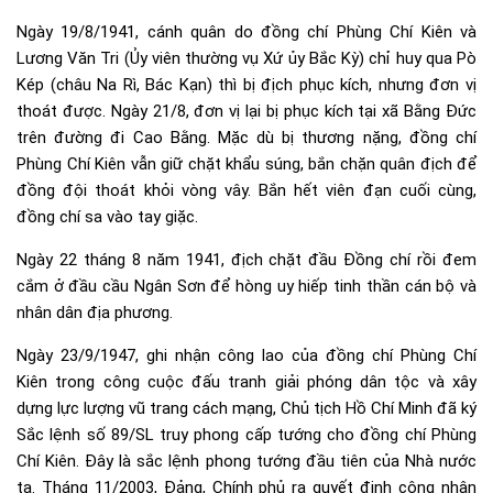
Ngày 19/8/1941, cánh quân do đồng chí Phùng Chí Kiên và
Lương Văn Tri (Ủy viên thường vụ Xứ ủy Bắc Kỳ) chỉ huy qua Pò
Kép (châu Na Rì, Bác Kạn) thì bị địch phục kích, nhưng đơn vị
thoát được. Ngày 21/8, đơn vị lại bị phục kích tại xã Bằng Đức
trên đường đi Cao Bằng. Mặc dù bị thương nặng, đồng chí
Phùng Chí Kiên vẫn giữ chặt khẩu súng, bắn chặn quân địch để
đồng đội thoát khỏi vòng vây. Bắn hết viên đạn cuối cùng,
đồng chí sa vào tay giặc.
Ngày 22 tháng 8 năm 1941, địch chặt đầu Đồng chí rồi đem
cắm ở đầu cầu Ngân Sơn để hòng uy hiếp tinh thần cán bộ và
nhân dân địa phương.
Ngày 23/9/1947, ghi nhận công lao của đồng chí Phùng Chí
Kiên trong công cuộc đấu tranh giải phóng dân tộc và xây
dựng lực lượng vũ trang cách mạng, Chủ tịch Hồ Chí Minh đã ký
Sắc lệnh số 89/SL truy phong cấp tướng cho đồng chí Phùng
Chí Kiên. Đây là sắc lệnh phong tướng đầu tiên của Nhà nước
ta. Tháng 11/2003, Đảng, Chính phủ ra quyết định công nhận