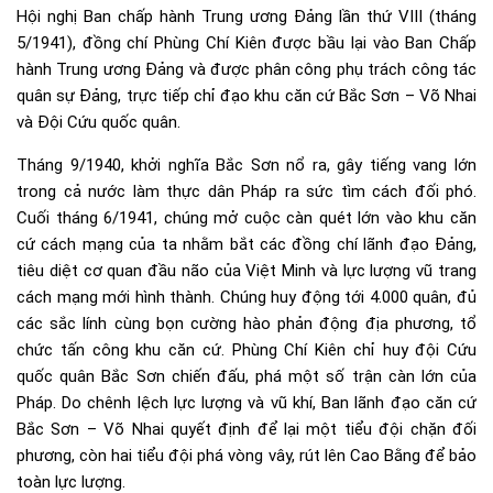
Hội nghị Ban chấp hành Trung ương Đảng lần thứ VIII (tháng
5/1941), đồng chí Phùng Chí Kiên được bầu lại vào Ban Chấp
hành Trung ương Đảng và được phân công phụ trách công tác
quân sự Đảng, trực tiếp chỉ đạo khu căn cứ Bắc Sơn – Võ Nhai
và Đội Cứu quốc quân.
Tháng 9/1940, khởi nghĩa Bắc Sơn nổ ra, gây tiếng vang lớn
trong cả nước làm thực dân Pháp ra sức tìm cách đối phó.
Cuối tháng 6/1941, chúng mở cuộc càn quét lớn vào khu căn
cứ cách mạng của ta nhằm bắt các đồng chí lãnh đạo Đảng,
tiêu diệt cơ quan đầu não của Việt Minh và lực lượng vũ trang
cách mạng mới hình thành. Chúng huy động tới 4.000 quân, đủ
các sắc lính cùng bọn cường hào phản động địa phương, tổ
chức tấn công khu căn cứ. Phùng Chí Kiên chỉ huy đội Cứu
quốc quân Bắc Sơn chiến đấu, phá một số trận càn lớn của
Pháp. Do chênh lệch lực lượng và vũ khí, Ban lãnh đạo căn cứ
Bắc Sơn – Võ Nhai quyết định để lại một tiểu đội chặn đối
phương, còn hai tiểu đội phá vòng vây, rút lên Cao Bằng để bảo
toàn lực lượng.