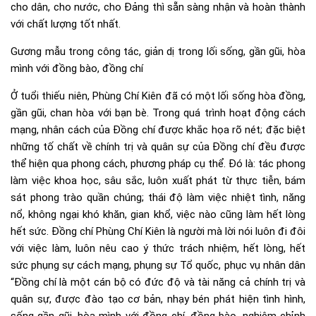
cho dân, cho nước, cho Đảng thì sẵn sàng nhận và hoàn thành
với chất lượng tốt nhất.
Gương mẫu trong công tác, giản dị trong lối sống, gần gũi, hòa
mình với đồng bào, đồng chí
Ở tuổi thiếu niên, Phùng Chí Kiên đã có một lối sống hòa đồng,
gần gũi, chan hòa với bạn bè. Trong quá trình hoạt động cách
mạng, nhân cách của Đồng chí được khắc họa rõ nét; đặc biệt
những tố chất về chính trị và quân sự của Đồng chí đều được
thể hiện qua phong cách, phương pháp cụ thể. Đó là: tác phong
làm việc khoa học, sâu sắc, luôn xuất phát từ thực tiễn, bám
sát phong trào quần chúng; thái độ làm việc nhiệt tình, năng
nổ, không ngại khó khăn, gian khổ, việc nào cũng làm hết lòng
hết sức. Đồng chí Phùng Chí Kiên là người mà lời nói luôn đi đôi
với việc làm, luôn nêu cao ý thức trách nhiệm, hết lòng, hết
sức phụng sự cách mạng, phụng sự Tổ quốc, phục vụ nhân dân
“Đồng chí là một cán bộ có đức độ và tài năng cả chính trị và
quân sự, được đào tạo cơ bản, nhạy bén phát hiện tình hình,
sống gần gũi, hòa mình với đồng chí, đồng bào, nghiêm chỉnh