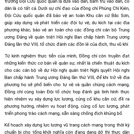
trưởng Đội Cứu quốc quân là dựa vào dân, bám trụ vào dân, có
dân là có tất cả. Dưới sự chỉ đạo của đồng chí Phùng Chí Kiên,
Đội Cứu quốc quân đã bảo vệ an toàn Khu căn cứ Bắc Sơn,
giúp xây dựng và phát triển các đội tự vệ, du kích tại các địa
phương khác; bảo vệ an toàn cho các đồng chí cán bộ Trung
ương Đảng về quán triệt Hội nghị Ban chấp hành Trung ương
Đảng lần thứ VIII; tổ chức đánh các đồn lẻ của địch, thu vũ khí.
Từ kinh nghiệm thực tiễn của mình, Đồng chí còn truyền đạt
những kiến thức cơ bản về quân sự, nhất là chiến thuật du kích
cho các cán bộ về dự Hội nghị quán triệt Nghị quyết Hội nghị
Ban chấp hành Trung ương Đảng lần thứ VIII, để khi trở về địa
phương họ sẽ phổ biến cho tự vệ và quần chúng cách mạng;
Đồng chí cùng toàn Đội tổ chức họp đánh giá tình hình thực
hiện nhiệm vụ xây dựng lực lượng, củng cố khu căn cứ; đề ra
phương hướng, nhiệm vụ hoạt động, củng cố lực lượng, phát
triển phong trào cách mạng, sẵn sàng chống địch khủng bố.
Kế hoạch xây dựng lực lượng vũ trang cách mạng trong thời kỳ
chuẩn bị cho tổng khởi nghĩa còn đang dang dở thì thực dân