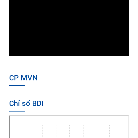
CP MVN
Chỉ số BDI