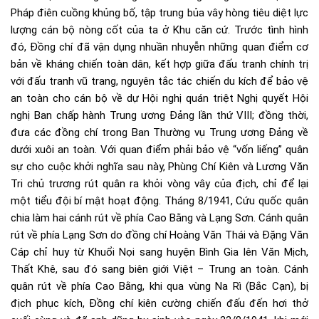
Pháp điên cuồng khủng bố, tập trung bủa vây hòng tiêu diệt lực
lượng cán bộ nòng cốt của ta ở Khu căn cứ. Trước tình hình
đó, Đồng chí đã vận dụng nhuần nhuyễn những quan điểm cơ
bản về kháng chiến toàn dân, kết hợp giữa đấu tranh chính trị
với đấu tranh vũ trang, nguyên tắc tác chiến du kích để bảo vệ
an toàn cho cán bộ về dự Hội nghị quán triệt Nghị quyết Hội
nghị Ban chấp hành Trung ương Đảng lần thứ VIII; đồng thời,
đưa các đồng chí trong Ban Thường vụ Trung ương Đảng về
dưới xuôi an toàn. Với quan điểm phải bảo vệ “vốn liếng” quân
sự cho cuộc khởi nghĩa sau này, Phùng Chí Kiên và Lương Văn
Tri chủ trương rút quân ra khỏi vòng vây của địch, chỉ để lại
một tiểu đội bí mật hoạt động. Tháng 8/1941, Cứu quốc quân
chia làm hai cánh rút về phía Cao Bằng và Lạng Sơn. Cánh quân
rút về phía Lạng Sơn do đồng chí Hoàng Văn Thái và Đặng Văn
Cáp chỉ huy từ Khuổi Nọi sang huyện Bình Gia lên Văn Mịch,
Thất Khê, sau đó sang biên giới Việt – Trung an toàn. Cánh
quân rút về phía Cao Bằng, khi qua vùng Na Rì (Bắc Cạn), bị
địch phục kích, Đồng chí kiên cường chiến đấu đến hơi thở