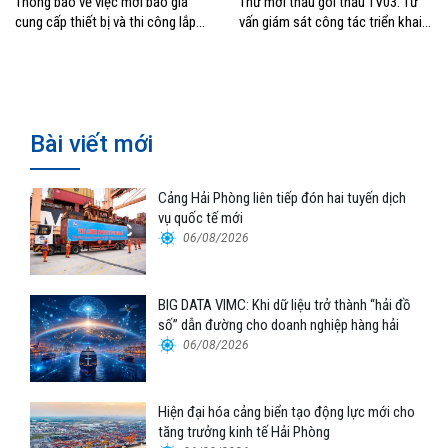
Thông báo về việc mời báo giá
Thư mời thầu gói thầu TV03: Tư
cung cấp thiết bị và thi công lắp
vấn giám sát công tác triển khai
đặt thay thế hệ thống điều hòa
Thuộc dự án: Trục tích hợp –
không khí tại tòa nhà 163 Nguyễn
Bigdata VIMC
Văn Trỗi, TP.HCM
Bài viết mới
Cảng Hải Phòng liên tiếp đón hai tuyến dịch
vụ quốc tế mới
06/08/2026
BIG DATA VIMC: Khi dữ liệu trở thành “hải đồ
số” dẫn đường cho doanh nghiệp hàng hải
06/08/2026
Hiện đại hóa cảng biển tạo động lực mới cho
tăng trưởng kinh tế Hải Phòng