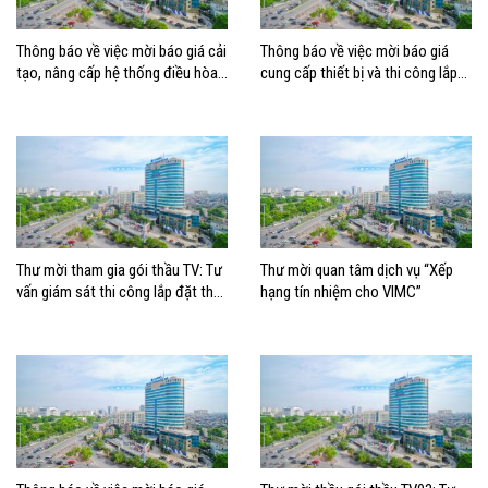
Thông báo về việc mời báo giá cải
Thông báo về việc mời báo giá
tạo, nâng cấp hệ thống điều hòa
cung cấp thiết bị và thi công lắp
không khí tòa nhà Ocean Park
đặt thay thế Dàn nóng cho hệ
giai đoạn III
thống điều hòa không khí tại tòa
nhà Ocean Park
Thư mời tham gia gói thầu TV: Tư
Thư mời quan tâm dịch vụ “Xếp
vấn giám sát thi công lắp đặt thay
hạng tín nhiệm cho VIMC”
thế hệ thống điều hòa không khí
tại tòa nhà Trỗi, TP. HCM