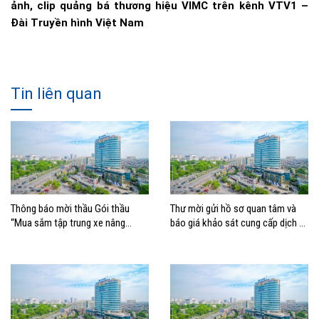
ảnh, clip quảng bá thương hiệu VIMC trên kênh VTV1 –
Đài Truyền hình Việt Nam
Tin liên quan
Thông báo mời thầu Gói thầu
Thư mời gửi hồ sơ quan tâm và
“Mua sắm tập trung xe nâng
báo giá khảo sát cung cấp dịch vụ
container thuộc Tổng công ty
Tư vấn lập Đề án Chiến lược
Hàng hải Việt Nam –
Chuyển đổi số tổng thể giai đoạn
2026 – 2030, tầm nhìn 2035