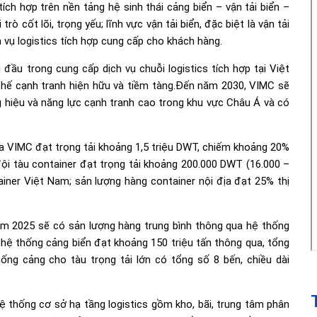
 tích hợp trên nền tảng hệ sinh thái cảng biển – vận tải biển –
rò cốt lõi, trọng yếu; lĩnh vực vận tải biển, đặc biệt là vận tải
h vụ logistics tích hợp cung cấp cho khách hàng.
ầu trong cung cấp dịch vụ chuỗi logistics tích hợp tại Việt
 thế cạnh tranh hiện hữu và tiềm tàng.Đến năm 2030, VIMC sẽ
ng hiệu và năng lực cạnh tranh cao trong khu vực Châu Á và có
của VIMC đạt trọng tải khoảng 1,5 triệu DWT, chiếm khoảng 20%
 đội tàu container đạt trọng tải khoảng 200.000 DWT (16.000 –
iner Việt Nam; sản lượng hàng container nội địa đạt 25% thị
ăm 2025 sẽ có sản lượng hàng trung bình thông qua hệ thống
hệ thống cảng biển đạt khoảng 150 triệu tấn thông qua, tổng
ống cảng cho tàu trọng tải lớn có tổng số 8 bến, chiều dài
 hệ thống cơ sở hạ tầng logistics gồm kho, bãi, trung tâm phân