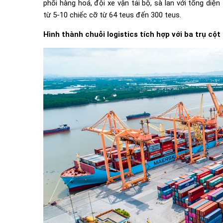
phối hàng hoá, đội xe vận tải bộ, sà lan với tổng diệ
từ 5-10 chiếc cỡ từ 64 teus đến 300 teus.
Hình thành chuỗi logistics tích hợp với ba trụ cột