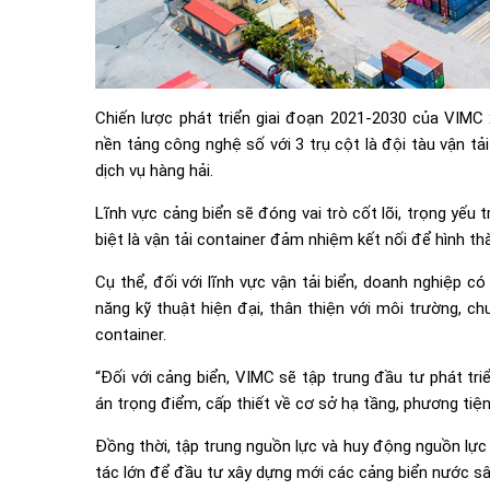
Chiến lược phát triển giai đoạn 2021-2030 của VIMC x
nền tảng công nghệ số với 3 trụ cột là đội tàu vận tả
dịch vụ hàng hải.
Lĩnh vực cảng biển sẽ đóng vai trò cốt lõi, trọng yếu 
biệt là vận tải container đảm nhiệm kết nối để hình th
Cụ thể, đối với lĩnh vực vận tải biển, doanh nghiệp c
năng kỹ thuật hiện đại, thân thiện với môi trường, c
container.
“Đối với cảng biển, VIMC sẽ tập trung đầu tư phát tr
án trọng điểm, cấp thiết về cơ sở hạ tầng, phương tiện,
Đồng thời, tập trung nguồn lực và huy động nguồn lực t
tác lớn để đầu tư xây dựng mới các cảng biển nước sâ