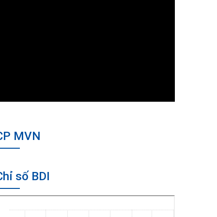
CP MVN
Chỉ số BDI