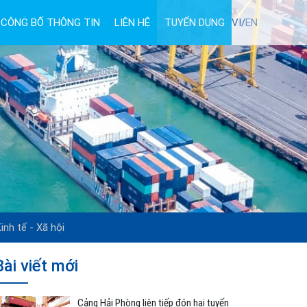
CÔNG BỐ THÔNG TIN
LIÊN HỆ
TUYỂN DỤNG
VI/
EN
inh tế - Xã hội
Bài viết mới
Cảng Hải Phòng liên tiếp đón hai tuyến