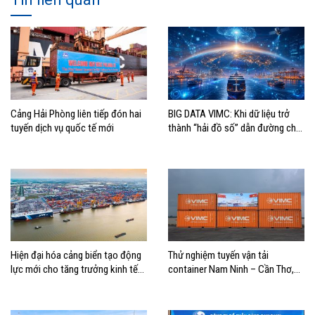
Cảng Hải Phòng liên tiếp đón hai
BIG DATA VIMC: Khi dữ liệu trở
tuyến dịch vụ quốc tế mới
thành “hải đồ số” dẫn đường cho
doanh nghiệp hàng hải
Hiện đại hóa cảng biển tạo động
Thử nghiệm tuyến vận tải
lực mới cho tăng trưởng kinh tế
container Nam Ninh – Cần Thơ,
Hải Phòng
mở thêm hướng kết nối logistics
cho ĐBSCL