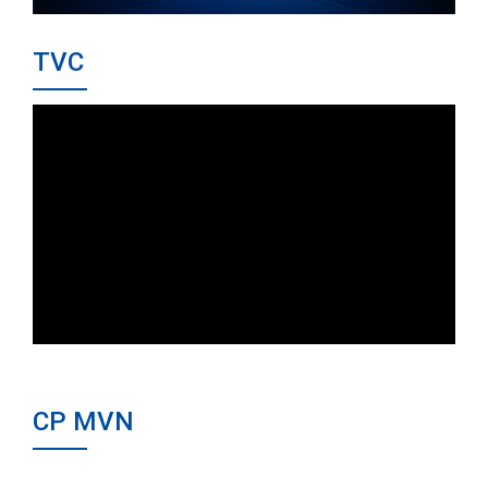
TVC
CP MVN