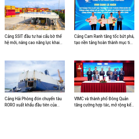
Cảng SSIT đầu tư hai cẩu bờ thế
Cảng Cam Ranh tăng tốc bứt phá,
hệ mới, nâng cao năng lực khai
tạo nền tảng hoàn thành mục tiêu
thác cảng
tăng trưởng năm 2026
Cảng Hải Phòng đón chuyến tàu
VIMC và thành phố Đông Quản
RORO xuất khẩu đầu tiên của
tăng cường hợp tác, mở rộng kết
Hyundai Glovis
nối logistics và thương mại Việt
Nam – Trung Quốc