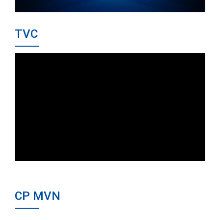
TVC
CP MVN