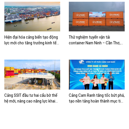
Hiện đại hóa cảng biển tạo động
Thử nghiệm tuyến vận tải
lực mới cho tăng trưởng kinh tế
container Nam Ninh – Cần Thơ,
Hải Phòng
mở thêm hướng kết nối logistics
cho ĐBSCL
Cảng SSIT đầu tư hai cẩu bờ thế
Cảng Cam Ranh tăng tốc bứt phá,
hệ mới, nâng cao năng lực khai
tạo nền tảng hoàn thành mục tiêu
thác cảng
tăng trưởng năm 2026