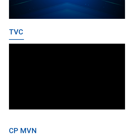
TVC
CP MVN