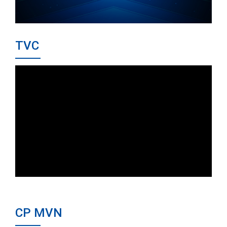
TVC
CP MVN