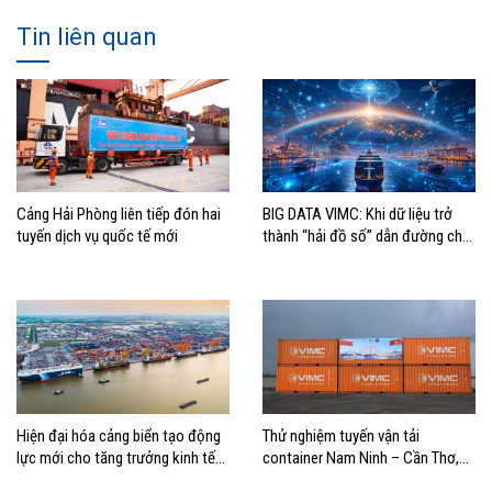
Tin liên quan
Cảng Hải Phòng liên tiếp đón hai
BIG DATA VIMC: Khi dữ liệu trở
tuyến dịch vụ quốc tế mới
thành “hải đồ số” dẫn đường cho
doanh nghiệp hàng hải
Hiện đại hóa cảng biển tạo động
Thử nghiệm tuyến vận tải
lực mới cho tăng trưởng kinh tế
container Nam Ninh – Cần Thơ,
Hải Phòng
mở thêm hướng kết nối logistics