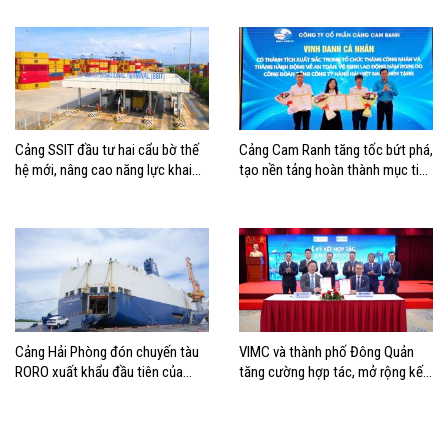
cho ĐBSCL
Cảng SSIT đầu tư hai cẩu bờ thế
Cảng Cam Ranh tăng tốc bứt phá,
hệ mới, nâng cao năng lực khai
tạo nền tảng hoàn thành mục tiêu
thác cảng
tăng trưởng năm 2026
Cảng Hải Phòng đón chuyến tàu
VIMC và thành phố Đông Quản
RORO xuất khẩu đầu tiên của
tăng cường hợp tác, mở rộng kết
Hyundai Glovis
nối logistics và thương mại Việt
Nam – Trung Quốc