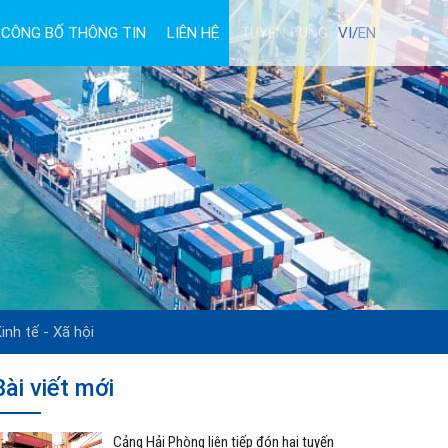
CÔNG BỐ THÔNG TIN
LIÊN HỆ
TUYỂN DỤNG
VI/
EN
inh tế - Xã hội
Bài viết mới
Cảng Hải Phòng liên tiếp đón hai tuyến