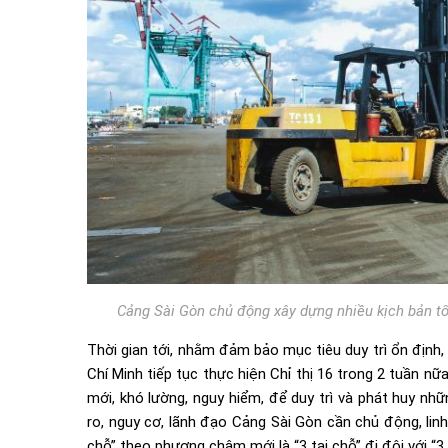
Cảng Sài Gòn chủ động xây dựng nhiều kịch bản tổ
Thời gian tới, nhằm đảm bảo mục tiêu duy trì ổn định
Chí Minh tiếp tục thực hiện Chỉ thị 16 trong 2 tuần nữ
mới, khó lường, nguy hiểm, để duy trì và phát huy nh
ro, nguy cơ, lãnh đạo Cảng Sài Gòn cần chủ động, linh
chỗ” theo phương châm mới là “3 tại chỗ” đi đôi với “3