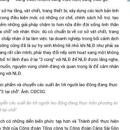
ở hạ tầng, vật chất, trang thiết bị; xây dựng các kịch bản linh
 trong điều kiện mới; có những cơ chế, chính sách hỗ trợ, tạo
iếm những giải pháp chăm lo hơn nữa đến đời sống tinh thần
i chỗ” với nhận thức: dù có chuẩn bị về cơ sở vật chất, trang
Đ chấp nhận ở lại làm việc tại doanh nghiệp trong bối cảnh dịch
 lường cũng đã là sự hy sinh không hề nhỏ khi NLĐ như phải xa
i đang rất cần mình, phải thay đổi nếp sinh hoạt sang một không
bố trí lãnh đạo ở lại “3 cùng” với NLĐ để NLĐ được lắng nghe,
 muốn, nguyện vọng chính đáng và quan trọng là để cảm nhận
ng với NLĐ.
yển các suất ăn tới người lao động đang thực hiện phương án
3 tại chỗ”
ịch có những diễn biến phức tạp hơn và Thành phố thực hiện
kịp thời của Công đoàn Tổng công ty, Công đoàn Cảng Sài Gòn