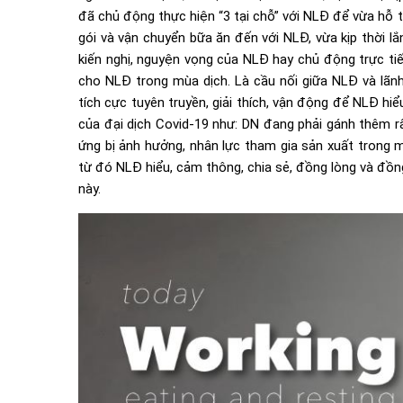
đã chủ động thực hiện “3 tại chỗ” với NLĐ để vừa hỗ tr
gói và vận chuyển bữa ăn đến với NLĐ, vừa kịp thời l
kiến nghị, nguyện vọng của NLĐ hay chủ động trực tiế
cho NLĐ trong mùa dịch. Là cầu nối giữa NLĐ và lãn
tích cực tuyên truyền, giải thích, vận động để NLĐ h
của đại dịch Covid-19 như: DN đang phải gánh thêm rất
ứng bị ảnh hưởng, nhân lực tham gia sản xuất trong 
từ đó NLĐ hiểu, cảm thông, chia sẻ, đồng lòng và đồn
này.