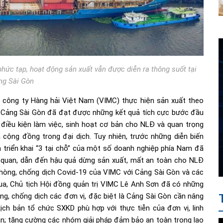
hức tạp, hoạt động sản xuất vẫn được diễn ra thông suốt tại
ng Sài Gòn
 công ty Hàng hải Việt Nam (VIMC) thực hiện sản xuất theo
i, Cảng Sài Gòn đã đạt được những kết quả tích cực bước đầu
điều kiện làm việc, sinh hoạt cơ bản cho NLĐ và quan trọng
 cộng đồng trong đại dịch. Tuy nhiên, trước những diễn biến
n triển khai “3 tại chỗ” của một số doanh nghiệp phía Nam đã
ủ quan, dẫn đến hậu quả dừng sản xuất, mất an toàn cho NLĐ
phòng, chống dịch Covid-19 của VIMC với Cảng Sài Gòn và các
ua, Chủ tịch Hội đồng quản trị VIMC Lê Anh Sơn đã có những
òng, chống dịch các đơn vị, đặc biệt là Cảng Sài Gòn cần nâng
ch bản tổ chức SXKD phù hợp với thực tiễn của đơn vị, linh
oạn; tăng cường các nhóm giải pháp đảm bảo an toàn trong lao