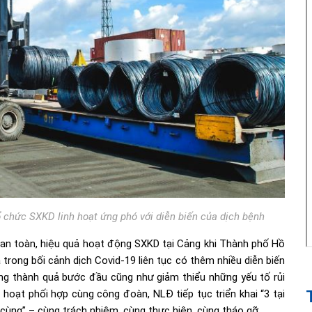
 chức SXKD linh hoạt ứng phó với diễn biến của dịch bệnh
, an toàn, hiệu quả hoạt động SXKD tại Cảng khi Thành phố Hồ
a trong bối cảnh dịch Covid-19 liên tục có thêm nhiều diễn biến
ững thành quả bước đầu cũng như giảm thiểu những yếu tố rủi
 hoạt phối hợp cùng công đoàn, NLĐ tiếp tục triển khai “3 tại
 cùng” – cùng trách nhiệm, cùng thực hiện, cùng tháo gỡ.