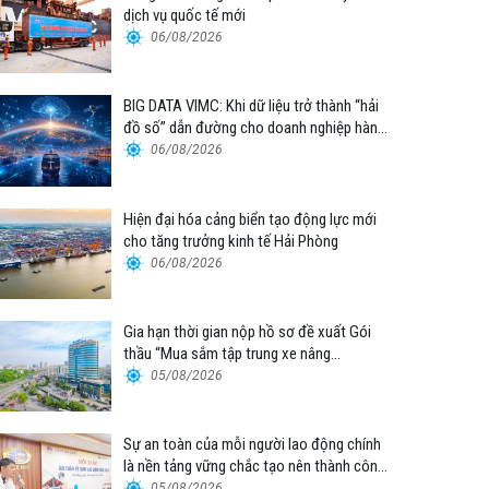
dịch vụ quốc tế mới
06/08/2026
BIG DATA VIMC: Khi dữ liệu trở thành “hải
đồ số” dẫn đường cho doanh nghiệp hàng
hải
06/08/2026
Hiện đại hóa cảng biển tạo động lực mới
cho tăng trưởng kinh tế Hải Phòng
06/08/2026
Gia hạn thời gian nộp hồ sơ đề xuất Gói
thầu “Mua sắm tập trung xe nâng
container thuộc Tổng công ty Hàng hải
05/08/2026
Việt Nam – CTCP”
Sự an toàn của mỗi người lao động chính
là nền tảng vững chắc tạo nên thành công
của Cảng Đà Nẵng
05/08/2026