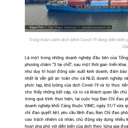
Trong hoàn cảnh dịch bệnh Covid-19 đang diễn biến p
Cả
Là một trong những doanh nghiệp đầu tiên của Tổng
phương châm “3 tại chỗ”, sau một thời gian triển kha
như duy trì hoạt động sản xuất kinh doanh, đảm bảo 
nhất là vẫn giữ an toàn cho cả NLĐ, doanh nghiệp và
phức tạp, khó lường của dịch Covid-19 và từ thực tiễ
cho thấy những bất cập, rủi ro cả khách quan lẫn ch
trong quá trình thực hiện, tại cuộc họp Ban Chỉ đạo 
doanh nghiệp khối Cảng thuộc VIMC, ngày 31/7 vừa q
chỉ đạo quyết liệt, yêu cầu lãnh đạo, Ban Chỉ đạo ph
cao trách nhiệm cá nhân, chủ động xây dựng nhiều kị
hoạt ứng phó với diễn biến của dịch theo từng giai đ