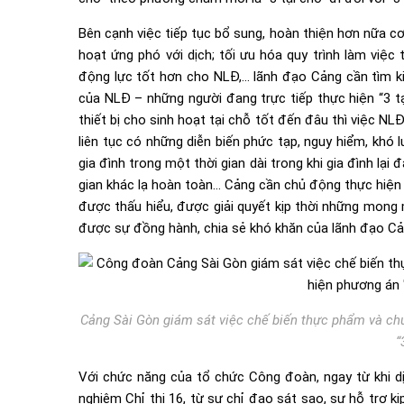
Bên cạnh việc tiếp tục bổ sung, hoàn thiện hơn nữa cơ s
hoạt ứng phó với dịch; tối ưu hóa quy trình làm việc
động lực tốt hơn cho NLĐ,… lãnh đạo Cảng cần tìm k
của NLĐ – những người đang trực tiếp thực hiện “3 tạ
thiết bị cho sinh hoạt tại chỗ tốt đến đâu thì việc NL
liên tục có những diễn biến phức tạp, nguy hiểm, khó
gia đình trong một thời gian dài trong khi gia đình lạ
gian khác lạ hoàn toàn… Cảng cần chủ động thực hiện 
được thấu hiểu, được giải quyết kịp thời những mong
được sự đồng hành, chia sẻ khó khăn của lãnh đạo Cả
Cảng Sài Gòn giám sát việc chế biến thực phẩm và chu
“
Với chức năng của tổ chức Công đoàn, ngay từ khi d
nghiêm Chỉ thị 16, từ sự chỉ đạo sát sao, sự hỗ trợ 