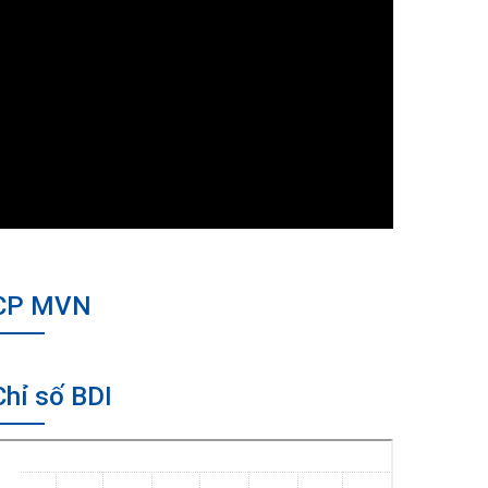
CP MVN
Chỉ số BDI