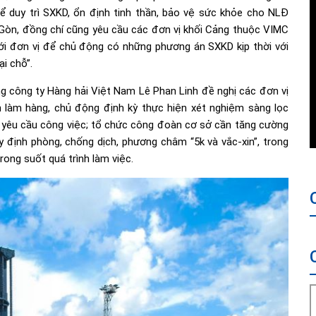
 duy trì SXKD, ổn định tinh thần, bảo vệ sức khỏe cho NLĐ
i Gòn, đồng chí cũng yêu cầu các đơn vị khối Cảng thuộc VIMC
với đơn vị để chủ động có những phương án SXKD kịp thời với
ại chỗ”.
 công ty Hàng hải Việt Nam Lê Phan Linh đề nghị các đơn vị
h làm hàng, chủ động định kỳ thực hiện xét nghiệm sàng lọc
, yêu cầu công việc; tổ chức công đoàn cơ sở cần tăng cường
 định phòng, chống dịch, phương châm “5k và vắc-xin”, trong
rong suốt quá trình làm việc.